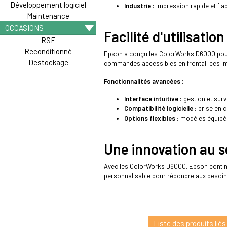
Développement logiciel
Industrie
: impression rapide et fia
Maintenance
OCCASIONS
Facilité d'utilisatio
RSE
Reconditionné
Epson a conçu les ColorWorks D6000 pour ê
Destockage
commandes accessibles en frontal, ces im
Fonctionnalités avancées :
Interface intuitive
: gestion et surv
Compatibilité logicielle
: prise en 
Options flexibles
: modèles équipés
Une innovation au s
Avec les ColorWorks D6000, Epson continue
personnalisable pour répondre aux besoins
Liste des produits liés