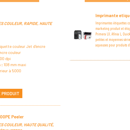
Imprimante etiqu
Imprimantes étiquettes co
ES COULEUR, RAPIDE, HAUTE
marketing produit et éti
Primera LX, Afinia L, Qu
petites et moyennes série
aqueuses pour produits d
quette couleur Jet d'encre
ncre couleur
00 dpi
 :
108 mm maxi
rieur à 5000
E PRODUIT
00PE Peeler
ES COULEUR, HAUTE QUALITÉ,