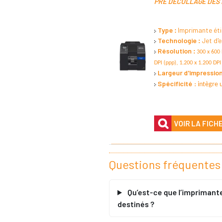
PRE DÉCOLLAGE DES 
Type :
Imprimante éti
Technologie :
Jet d'e
Résolution :
300 x 600 
DPI (ppp), 1.200 x 1.200 DPI
Largeur d'impressio
Spécificité
:
intègre 
VOIR LA FICH
Questions fréquentes
Qu’est-ce que l’imprimant
destinés ?