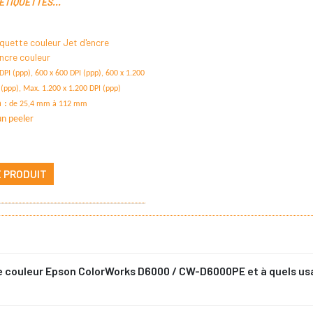
ÉTIQUETTES...
quette couleur Jet d'encre
ncre couleur
DPI (ppp), 600 x 600 DPI (ppp), 600 x 1.200
 (ppp), Max. 1.200 x 1.200 DPI (ppp)
n
:
de 25,4 mm à 112 mm
un peeler
E PRODUIT
e couleur Epson ColorWorks D6000 / CW-D6000PE et à quels us