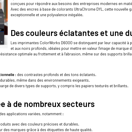
conçues pour répondre aux besoins des entreprises modernes en matièr
Avec des encres à base de colorants UltraChrome DYL, cette nouvelle g
exceptionnelle et une polyvalence inégalée.
Des couleurs éclatantes et une d
Les imprimantes ColorWorks D6000 se distinguent par leur capacité à p
et aux noirs profonds, idéales pour mettre en valeur l'image de marque 
résistance optimale au frottement et à l'abrasion, même sur des supports brilla
ionnelle
: des contrastes profonds et des tons éclatants.
s durables, même dans des environnements exigeants.
harge de divers types de supports, y compris les papiers texturés et brillants.
ée à de nombreux secteurs
es applications variées, notamment :
roduits avec des couleurs précises et durables.
ur des marques grâce à des étiquettes de haute qualité.