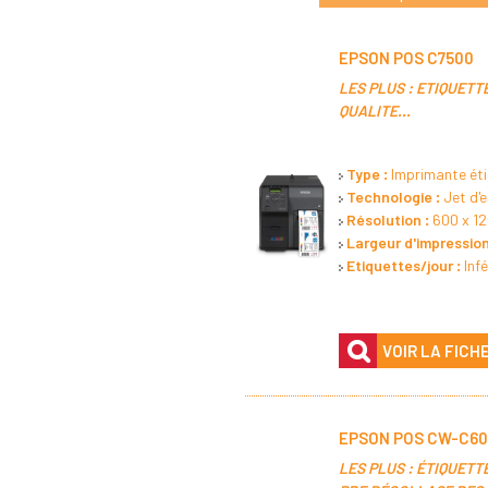
EPSON POS C7500
LES PLUS : ETIQUETT
QUALITE...
Type :
Imprimante éti
Technologie :
Jet d'e
Résolution :
600 x 12
Largeur d'impression
Etiquettes/jour :
Infé
VOIR LA FICH
EPSON POS CW-C60
LES PLUS : ÉTIQUETT