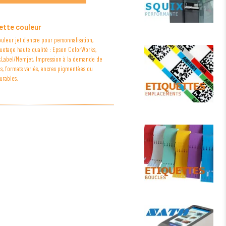
ette couleur
uleur jet d'encre pour personnalisation,
quetage haute qualité : Epson ColorWorks,
ickLabel/Memjet. Impression à la demande de
s, formats variés, encres pigmentées ou
urables.