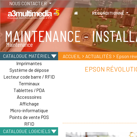
NOUS CONTACTER
RECONDITIONNÉ
MAINTENANCE - INSTALL
TABLETTES
Maintenance
Tablettes durcies - Étanches - Résistantes
CATALOGUE MATÉRIEL
ACCUEIL
ACTUALITÉS
Epson révo
Imprimantes
EPSON RÉVOLUTIO
Système de dépose
Lecteur code barre / RFID
Terminaux
Tablettes / PDA
Accessoires
Affichage
Micro-informatique
Points de vente POS
RFID
CATALOGUE LOGICIELS