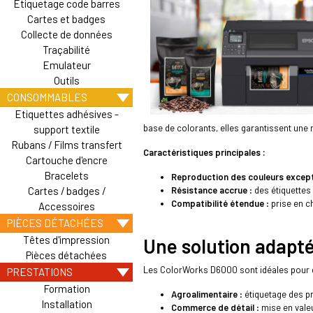
Etiquetage code barres
Cartes et badges
Collecte de données
Traçabilité
Emulateur
Outils
CONSOMMABLES
Etiquettes adhésives -
base de colorants, elles garantissent une 
support textile
Rubans / Films transfert
Caractéristiques principales :
Cartouche d'encre
Bracelets
Reproduction des couleurs except
Cartes / badges /
Résistance accrue
: des étiquette
Compatibilité étendue
: prise en c
Accessoires
PIÈCES DÉTACHÉES
Têtes d'impression
Une solution adapt
Pièces détachées
Les ColorWorks D6000 sont idéales pour d
PRESTATIONS
Formation
Agroalimentaire
: étiquetage des p
Installation
Commerce de détail
: mise en vale