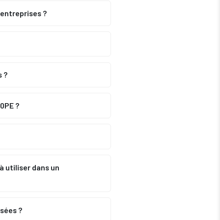
entreprises ?
 ?
00PE ?
 utiliser dans un
isées ?