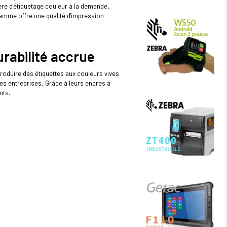
étiquette
e d'étiquetage couleur à la demande.
couleur
Epson C7500
amme offre une qualité d'impression
contribue
également à
baisser (...)
urabilité accrue
roduire des étiquettes aux couleurs vives
des entreprises. Grâce à leurs encres à
nts.