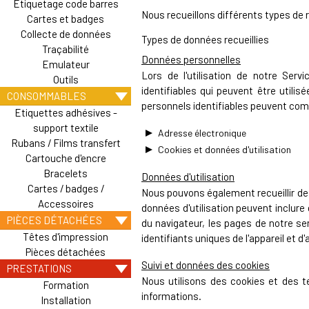
Etiquetage code barres
Nous recueillons différents types de r
Cartes et badges
Collecte de données
Types de données recueillies
Traçabilité
Données personnelles
Emulateur
Lors de l'utilisation de notre Ser
Outils
identifiables qui peuvent être utili
CONSOMMABLES
personnels identifiables peuvent comp
Etiquettes adhésives -
support textile
Adresse électronique
Rubans / Films transfert
Cookies et données d'utilisation
Cartouche d'encre
Bracelets
Données d'utilisation
Cartes / badges /
Nous pouvons également recueillir des 
Accessoires
données d'utilisation peuvent inclure 
PIÈCES DÉTACHÉES
du navigateur, les pages de notre ser
Têtes d'impression
identifiants uniques de l'appareil et 
Pièces détachées
Suivi et données des cookies
PRESTATIONS
Nous utilisons des cookies et des tec
Formation
informations.
Installation