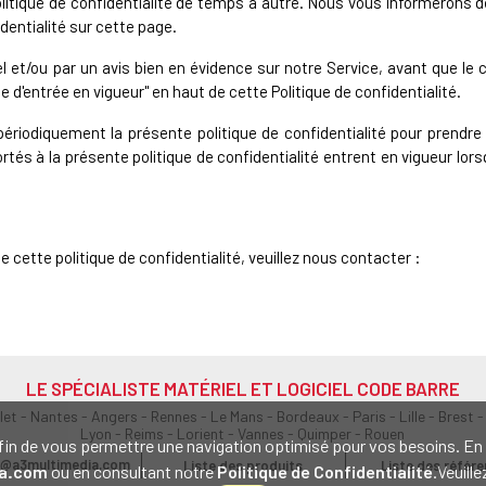
litique de confidentialité de temps à autre. Nous vous informerons
identialité sur cette page.
l et/ou par un avis bien en évidence sur notre Service, avant que le
e d'entrée en vigueur" en haut de cette Politique de confidentialité.
ériodiquement la présente politique de confidentialité pour prendr
 à la présente politique de confidentialité entrent en vigueur lorsqu
e cette politique de confidentialité, veuillez nous contacter :
LE SPÉCIALISTE MATÉRIEL ET LOGICIEL CODE BARRE
olet - Nantes - Angers - Rennes - Le Mans - Bordeaux - Paris - Lille - Brest -
Lyon - Reims - Lorient - Vannes - Quimper - Rouen
s afin de vous permettre une navigation optimisé pour vos besoins. 
@a3multimedia.com
Liste des produits
Liste des référ
a.com
ou en consultant notre
Politique de Confidentialité
.Veuill