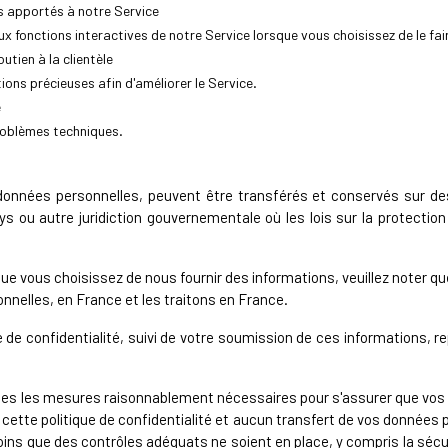
 apportés à notre Service
x fonctions interactives de notre Service lorsque vous choisissez de le fai
outien à la clientèle
ions précieuses afin d'améliorer le Service.
e
problèmes techniques.
onnées personnelles, peuvent être transférés et conservés sur des
pays ou autre juridiction gouvernementale où les lois sur la protect
que vous choisissez de nous fournir des informations, veuillez noter q
nelles, en France et les traitons en France.
 de confidentialité, suivi de votre soumission de ces informations, r
tes les mesures raisonnablement nécessaires pour s'assurer que vos
ette politique de confidentialité et aucun transfert de vos données p
oins que des contrôles adéquats ne soient en place, y compris la sécu