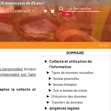
ID depuis plus de 25 ans !
ES
CONTACT
OK
RETOUR
SOMMAIRE
Collecte et utilisation de
l'information
es personnelles
lorsque
Types de données recueillies
nfidentialité est faite
Données personnelles
Données d'utilisation
eptez la collecte et
Suivi et données des cookies
Utilisation des données
Transfert de données
éxigences légales