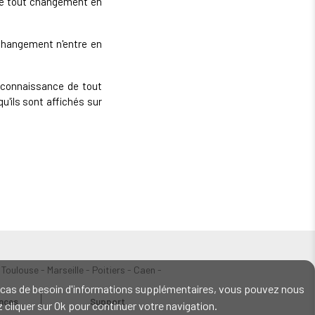
 de tout changement en
 changement n'entre en
e connaissance de tout
'ils sont affichés sur
 Toulouse - Marseille - Poitiers - Caen -
En cas de besoin d'informations supplémentaires, vous pouvez nous
ences
Support
ez cliquer sur Ok pour continuer votre navigation.