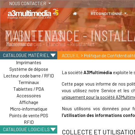
NOUS CONTACTER
RECONDITIONNÉ
MAINTENANCE - INSTALL
TABLETTES
Maintenance
Tablettes durcies - Étanches - Résistantes
CATALOGUE MATÉRIEL
ACCUEIL
Politique de Confidentialit
Imprimantes
Système de dépose
La société
A3Multimédia
exploite le
Lecteur code barre / RFID
Terminaux
Cette page vous informe de nos pol
Tablettes / PDA
vous utilisez notre Service et les
Accessoires
uniquement pour la société A3Multim
Affichage
Nous utilisons vos données pour fo
Micro-informatique
l'utilisation des informations conf
Points de vente POS
RFID
CATALOGUE LOGICIELS
COLLECTE ET UTILISATIO