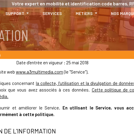
Votre expert en mobilité et identification code barres, RF
SUPPORT
SERVICES
MÉTIERS
NOS MARQU
ATION
é
Date d'entrée en vigueur : 25 mai 2018
 site web
www.a3multimedia.com
(le "Service").
itiques concernant
la collecte, l'utilisation et la divulgation de donné
 choix que vous avez associés à ces données.
Cette politique de co
édia.
urnir et améliorer le Service.
En utilisant le Service, vous acc
ormément à cette politique.
N DE L'INFORMATION