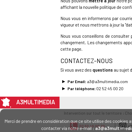
Nous pouvons
mettre à jour
notre po
affichant la nouvelle politique de conf
Nous vous en informerons par courrie
vigueur et nous mettrons à jour la "dat
Nous vous conseillons de consulter p
changement. Les changements apportés
cette page.
CONTACTEZ-NOUS
Si vous avez des
questions
au sujet d
Par Email:
a3@a3multimedia.com
Par téléphone:
02 52 45 00 20
A3MULTIMEDIA
Intervention sur tout le territoire : Ch
Merci de prendre en considération que ce site utilise des cookie
02 52 45 00 20
a3
contacter via notre e-mail :
a3@a3multimedi