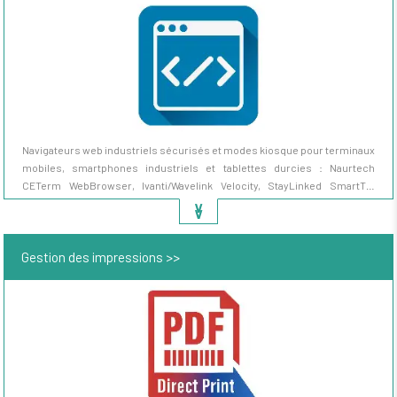
Navigateurs web industriels sécurisés et modes kiosque pour terminaux
mobiles, smartphones industriels et tablettes durcies : Naurtech
CETerm WebBrowser, Ivanti/Wavelink Velocity, StayLinked SmartTE,
Honeywell Enterprise Browser, Zebra Enterprise Browser, 42Gears
∨
∨
SureFox. Verrouillage URL autorisées, certificats SSL/TLS, scripting
JavaScript intégré clavier scanner, intégration applications web métier
Gestion des impressions >>
(WMS web, ERP web, applications HTML5).