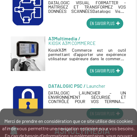
DATALOGIC VISUAL FORMATTER -
MAÎTRISEZ ET TRANSFORMEZ VOS
DONNÉES SCANNÉESDatalogic Visual
Formatter est un outil puissant
permettant de restructurer les données
EN SAVOIR PLUS
lues par les scanners et terminaux
Datalogic (...)
A3Multimedia
KIOSK A3M COMMERCE
Kiosk’A3M Commerce est un outil
permettant d'apporter une expérience
utilisateur supérieure dans le commerce.
Le Kiosk A3M Commerce est un outil
indispensable pour les commerces
EN SAVOIR PLUS
souhaitant offrir (...)
DATALOGIC PSC
Launcher
DATALOGIC LAUNCHER – UN
ENVIRONNEMENT SÉCURISÉ ET
CONTRÔLÉ POUR VOS TERMINAUX
MOBILESLe Datalogic Launcher est une
application Android développée par
EN SAVOIR PLUS
Datalogic dans le cadre de la suite
Datalogic Mobility (...)
Merci de prendre en considération que ce site utilise des cookies
afin de vous permettre une navigation optimisé pour vos besoins.
A3MULTIMEDIA
En cas de besoin d'informations supplémentaires, vous pouvez