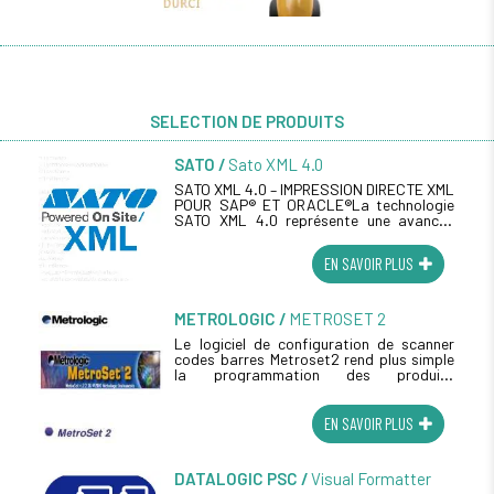
SELECTION DE PRODUITS
SATO
Sato XML 4.0
SATO XML 4.0 – IMPRESSION DIRECTE XML
POUR SAP® ET ORACLE®La technologie
SATO XML 4.0 représente une avancée
majeure pour les environnements
d'entreprise intégrés. Elle permet aux
EN SAVOIR PLUS
imprimantes industrielles (...)
METROLOGIC
METROSET 2
Le logiciel de configuration de scanner
codes barres Metroset2 rend plus simple
la programmation des produits
Metrologic. Metroset2 a désormais de
nouvelles fonctions supplémentaires plus
conviviales (...)
EN SAVOIR PLUS
DATALOGIC PSC
Visual Formatter