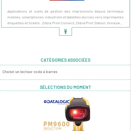
Applications et outils de gestion des impressions depuis terminaux
mobiles, smartphones industriels et tablettes durcies vers imprimantes
étiquettes et tickets : Zebra Print Connect, Zebra Print Station, Honeywell
Print Set, NiceLabel Print Mobile, BarTender Mobile, applications natives
∨
∨
Android/iOS. Compatible imprimantes mobiles Bluetooth/WiFi Zebra
ZQ630/ZQ511, Honeywell RP4, TSC Alpha-30L, Bixolon SPP. Pour
étiquetage colis en livraison, étiquetage produits en magasin, étiquetage
prélèvements en santé.
CATÉGORIES ASSOCIÉES
Choisir un lecteur code à barres
SÉLECTIONS DU MOMENT