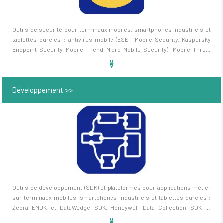
Outils de sécurité pour terminaux mobiles, smartphones industriels et
tablettes durcies : antivirus mobile (ESET Mobile Security, Kaspersky
Endpoint Security Mobile, Trend Micro Mobile Security), Mobile Threat
Defense MTD (Lookout, Pradeo, Zimperium), chiffrement de données,
∨
∨
conteneurisation, verrouillage kiosque, sécurisation Android Enterprise
(Knox Samsung, Zebra Mobility DNA), gestion certificats, contrôle d'accès
Développement >>
Zero Trust.
Outils de développement (SDK) et plateformes pour applications métier
sur terminaux mobiles, smartphones industriels et tablettes durcies :
Zebra EMDK et DataWedge SDK, Honeywell Data Collection SDK et
IntelliDoc, Datalogic SDK Android et SDK Java/Web, M3 Mobile SDK, Point
∨
∨