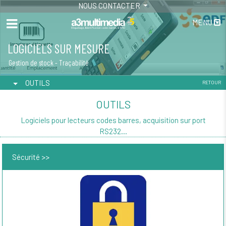
NOUS CONTACTER
MENU
LOGICIELS SUR MESURE
LOGICIEL ÉTIQUETAGE
Gestion de stock - Traçabilité
Étiquetage code barres - GS1 - Galia
OUTILS
RETOUR
OUTILS
Logiciels pour lecteurs codes barres, acquisition sur port
RS232...
Sécurité >>