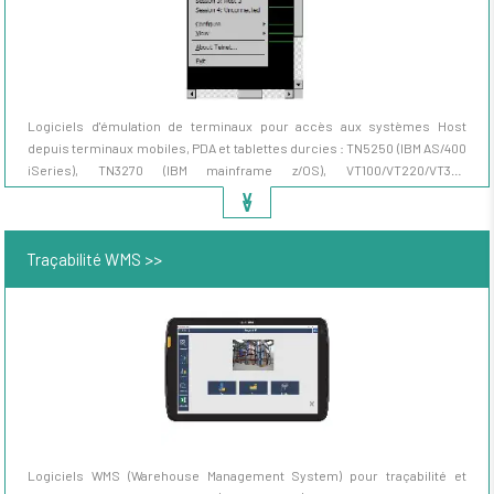
Logiciels d'émulation de terminaux pour accès aux systèmes Host
depuis terminaux mobiles, PDA et tablettes durcies : TN5250 (IBM AS/400
iSeries), TN3270 (IBM mainframe z/OS), VT100/VT220/VT320
(Unix/Linux/DEC). Solutions Naurtech CETerm, Ivanti/Wavelink Velocity,
∨
∨
StayLinked SmartTE, Rocket BlueZone, IBM Personal Communications,
Mocha TN. Pour préparation de commandes en entrepôt, picking voice,
Traçabilité WMS >>
gestion stocks sur ERP legacy depuis terminaux Zebra, Honeywell,
Datalogic.
Logiciels WMS (Warehouse Management System) pour traçabilité et