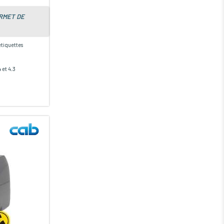
ERMET DE
.
étiquettes
 et 4.3