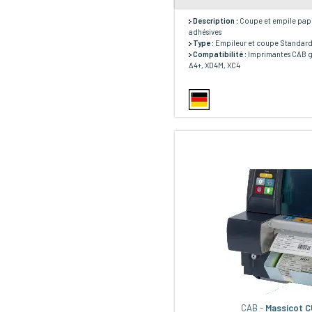
Description :
Coupe et empile papi
adhésives
Type :
Empileur et coupe Standar
Compatibilité :
Imprimantes CAB 
A4+, XD4M, XC4
CAB -
Massicot 