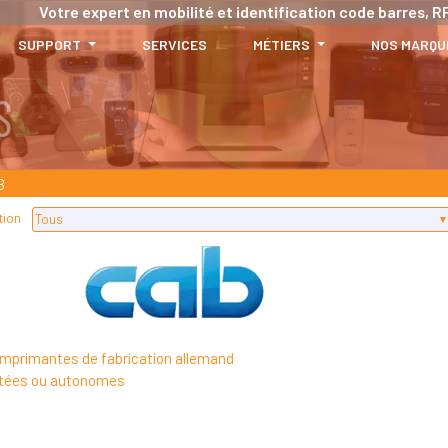
Votre expert en mobilité et identification code barres, RF
SUPPORT
SERVICES
MÉTIERS
NOS MARQU
S
B
tion
imprimantes de fabrication allemand
ctées ou autonomes