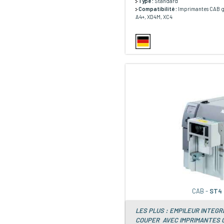
Type :
Standard
Compatibilité :
Imprimantes CAB 
A4+, XD4M, XC4
CAB -
ST4
LES PLUS : EMPILEUR INTEGR
COUPER AVEC IMPRIMANTES C