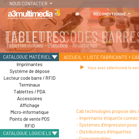
NOUS CONTACTER
RECONDITIONNÉ
LECTEURS CODES BARRE
Industriels - Fixes - Magasins
CATALOGUE MATÉRIEL
ACCUEIL
LISTE FABRICANTS
CA
Imprimantes
Vous avez sélectionné la sec
Système de dépose
Lecteur code barre / RFID
Terminaux
Tablettes / PDA
Accessoires
Affichage
Cab technologies propose des 
Micro-informatique
- Imprimante étiquette conne
Points de vente POS
- Systèmes d'impression pose
RFID
- Distributeurs d'étiquettes
CATALOGUE LOGICIELS
- Consommables