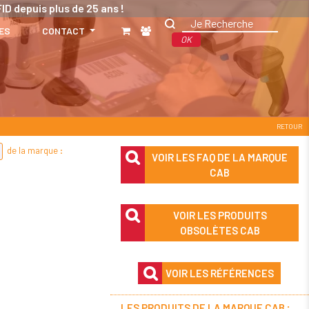
ID depuis plus de 25 ans !
ES
CONTACT
OK
RETOUR
de la marque :
VOIR LES FAQ DE LA MARQUE
CAB
VOIR LES PRODUITS
OBSOLÈTES CAB
VOIR LES RÉFÉRENCES
LES PRODUITS DE LA MARQUE CAB :