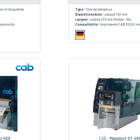
er et étiquettes
Type :
Tôle de déviation
Diamètre bobine :
Jusqu'à 140 mm
d
Largeur :
jusqu'à 120 mm Vitesse : NA
gamme A4,
Compatibilité :
Imprimante CAB SQUIX 4 e
CU 400
CAB -
Massicot ST 40