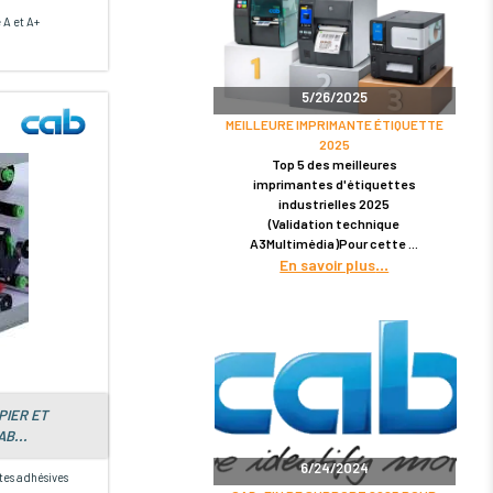
A et A+
5/26/2025
MEILLEURE IMPRIMANTE ÉTIQUETTE
2025
Top 5 des meilleures
imprimantes d'étiquettes
industrielles 2025
(Validation technique
A3Multimédia)Pour cette
En savoir plus
PIER ET
B...
6/24/2024
tes adhésives