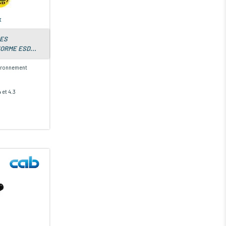
x
LES
ORME ESD...
ironnement
 et 4.3