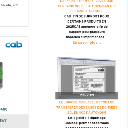
CAB : FIN DE SUPPORT 2025 POUR
A6, A6+, XC6
CERTAINS MODÈLES D'IMPRIMANTES
ET APPLICATEURS
CAB : FIN DE SUPPORT POUR
CERTAINS PRODUITS EN
2025CAB annonce la fin de
support pour plusieurs
modèles d'imprimantes
En savoir plus
1/15/2021
LE LOGICIEL CABLABEL PERMET DE
TRANSFÉRER DES BASES DE DONNÉES
RG400
SQL EN MODE AUTONOME
Le logiciel d'étiquetage
MENT
Cablabel permet désormais
.
de transférer des bases de