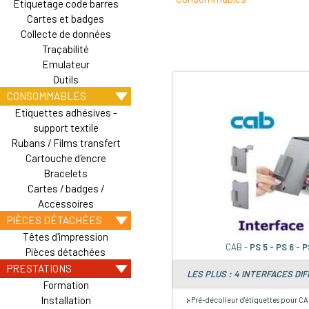
Etiquetage code barres
Cartes et badges
Collecte de données
Traçabilité
Emulateur
Outils
CONSOMMABLES
Etiquettes adhésives -
support textile
Rubans / Films transfert
Cartouche d'encre
Bracelets
Cartes / badges /
Accessoires
PIÈCES DÉTACHÉES
Têtes d'impression
CAB -
PS 5 - PS 6 - P
Pièces détachées
PRESTATIONS
LES PLUS : 4 INTERFACES DI
Formation
Installation
Pré-décolleur d'étiquettes pour C