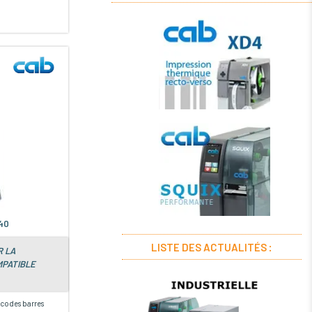
40
LISTE DES ACTUALITÉS :
R LA
MPATIBLE
s codes barres