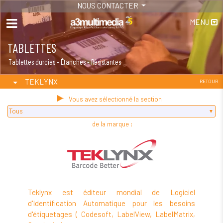
NOUS CONTACTER
MENU
TABLETTES
Tablettes durcies - Étanches - Résistantes
TEKLYNX
RETOUR
Vous avez sélectionné la section
de la marque :
Teklynx est éditeur mondial de Logiciel
d'Identification Automatique pour les besoins
d'étiquetages ( Codesoft, LabelView, LabelMatrix,