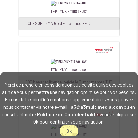
TEKLYNX -
11603-UD1
CODESOFT SMA Gold Enterprise RFID 1 an
TEKLYNX -
116A0-6A1
POF Manager licence logicielle 3 imprimantes THT
Merci de prendre en considération que ce site utilise des cookies
1 an
afin de vous permettre une navigation optimisé pour vos besoins.
En cas de besoin d'informations supplémentaires, vous pouvez
nous contacter via notre e-mail :
a3@a3multimedia.com
ou en
consultant notre
Politique de Confidentialité
.Veuillez cliquer sur
Ok pour continuer votre navigation.
Ok
TEKLYNX -
11603-UE1