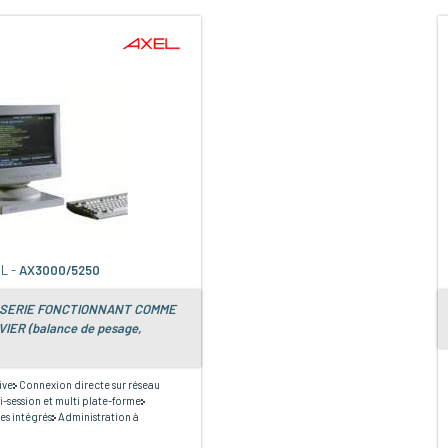
L -
AX3000/5250
T SERIE FONCTIONNANT COMME
ER (balance de pesage,
ive
Connexion directe sur réseau
i-session et multi plate-forme
es intégrés
Administration à