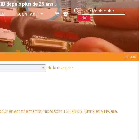
ID depuis plus de 25 ans !
ES
CONTACT
OK
RETOUR
de la marque :
s pour environnements Microsoft TSE/RDS, Citrix et VMware.