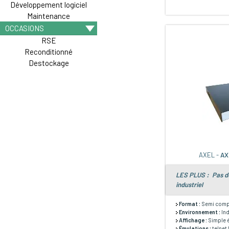
Développement logiciel
Maintenance
OCCASIONS
RSE
Reconditionné
Destockage
AXEL -
AX
LES PLUS : Pas de
industriel
Format :
Semi comp
Environnement :
Ind
Affichage :
Simple 
Émulations :
telnet 