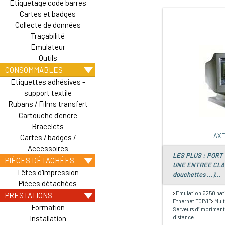
Etiquetage code barres
Cartes et badges
Collecte de données
Traçabilité
Emulateur
Outils
CONSOMMABLES
Etiquettes adhésives -
support textile
Rubans / Films transfert
Cartouche d'encre
Bracelets
AXE
Cartes / badges /
Accessoires
LES PLUS : POR
PIÈCES DÉTACHÉES
UNE ENTREE CLAVI
Têtes d'impression
douchettes ...)...
Pièces détachées
Emulation 5250 nat
PRESTATIONS
Ethernet TCP/IP
Mult
Formation
Serveurs d’imprimant
distance
Installation