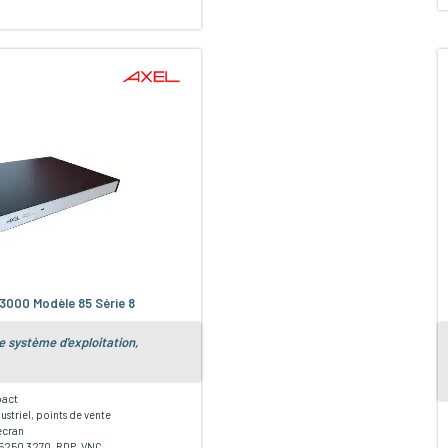
3000 Modèle 85 Série 8
 système d'exploitation,
act
ustriel, points de vente
écran
5250 3270, RDP, VNC...