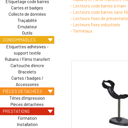
Etiquetage code barres
- Lecteurs code barres à main
Cartes et badges
- Lecteurs code barres sans fil
Collecte de données
- Lecteurs fixes de présentati
Traçabilité
- Lecteurs fixes industriels
Emulateur
- Terminaux
Outils
CONSOMMABLES
Etiquettes adhésives -
support textile
Rubans / Films transfert
Cartouche d'encre
Bracelets
Cartes / badges /
Accessoires
PIÈCES DÉTACHÉES
Têtes d'impression
Pièces détachées
PRESTATIONS
Formation
Installation