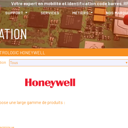
Votre expert en mobilité et identification code barres, RF
SUPPORT
SERVICES
MÉTIERS
NOS MARQU
ATION
TROLOGIC HONEYWELL
tion
pose une large gamme de produits :
hermique