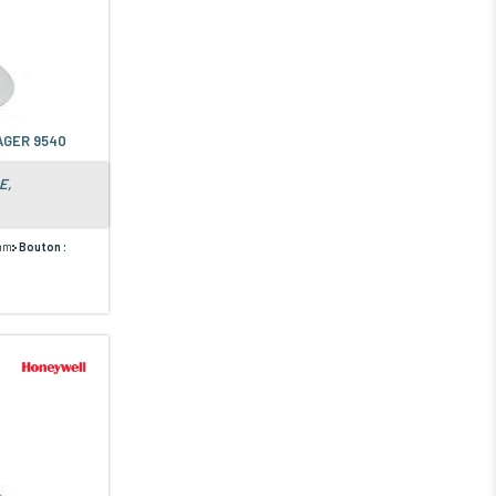
AGER 9540
E,
mm
Bouton :