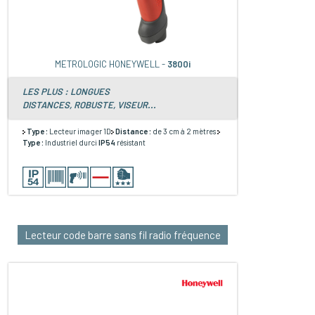
METROLOGIC HONEYWELL -
3800i
LES PLUS : LONGUES
DISTANCES, ROBUSTE, VISEUR...
Type :
Lecteur imager 1D
Distance :
de 3 cm à 2 mètres
Type :
Industriel durci
IP54
résistant
Lecteur code barre sans fil radio fréquence