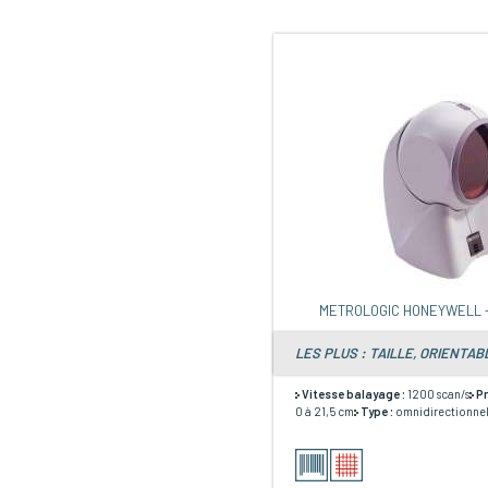
METROLOGIC HONEYWELL 
LES PLUS : TAILLE, ORIENTABL
Vitesse balayage :
1200 scan/s
P
0 à 21,5 cm
Type :
omnidirectionne