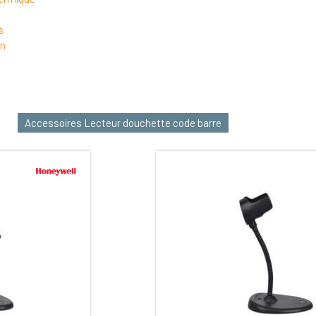
s
on
Accessoires Lecteur douchette code barre