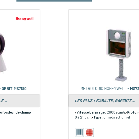
-
ORBIT MS7180
METROLOGIC HONEYWELL -
MS73
E...
LES PLUS : FIABILITE, RAPIDITE...
rofondeur de champ :
Vitesse balayage :
2000 scan/s
Profon
l
0 à 21,5 cm
Type :
omnidirectionnel