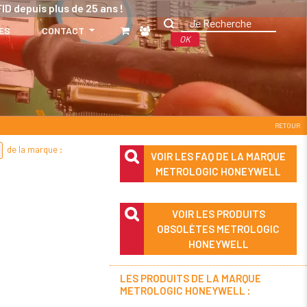
ID depuis plus de 25 ans !
ES
CONTACT
OK
RETOUR
de la marque :
VOIR LES FAQ DE LA MARQUE
METROLOGIC HONEYWELL
VOIR LES PRODUITS
OBSOLÈTES METROLOGIC
HONEYWELL
LES PRODUITS DE LA MARQUE
METROLOGIC HONEYWELL :