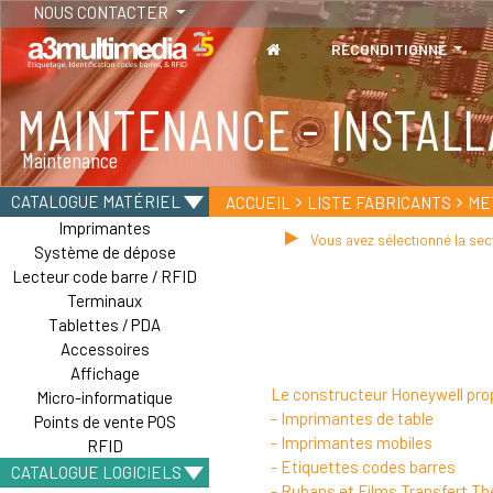
NOUS CONTACTER
RECONDITIONNÉ
MAINTENANCE - INSTALL
TABLETTES
Maintenance
Tablettes durcies - Étanches - Résistantes
CATALOGUE MATÉRIEL
ACCUEIL
LISTE FABRICANTS
ME
Imprimantes
Vous avez sélectionné la sec
Système de dépose
Lecteur code barre / RFID
Terminaux
Tablettes / PDA
Accessoires
Affichage
Le constructeur Honeywell pro
Micro-informatique
- Imprimantes de table
Points de vente POS
- Imprimantes mobiles
RFID
- Etiquettes codes barres
CATALOGUE LOGICIELS
- Rubans et Films Transfert T