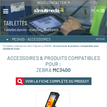
NOUS CONTACTER
MENU
TABLETTES
Tablettes durcies - étanches - Résistantes
MC3400 - ACCESSOIRES
RETOUR
Portables codes barres radio fréquence ZEBRA /
Accessoires et produits compatibles pour
ZEBRA MC3400
ACCESSOIRES & PRODUITS COMPATIBLES
POUR :
ZEBRA
MC3400
VOIR LA FICHE COMPLÈTE DU PRODUIT