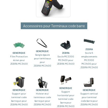
Accessoires pour Terminaux code barre
ZEBRA
GENERIQUE
GENERIQUE
ZEBRA
Socle 5
Sangle épaule
Film Protection
Socle MC3300
emplacements
pour terminaux
écran pour
MC3400 pour
MC3300
pour
ZEBRA MC3400
ZEBRA MC3400
MC3400 pour
ZEBRA MC3400
ZEBRA MC3400
GENERIQUE
GENERIQUE
GENERIQUE
GENERIQUE
Support
Support pour
Holster etui
Support vertical
horizontal pour
terminal code
terminaux code
pour terminal
terminal code
barre gun pour
barre gun pour
code barre pour
barre pour
ZEBRA MC3400
ZEBRA MC3400
ZEBRA MC3400
ZEBRA MC3400