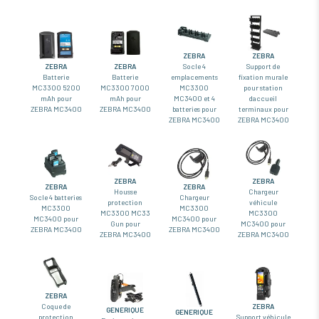
ZEBRA
ZEBRA
ZEBRA
ZEBRA
Socle 4
Support de
Batterie
Batterie
emplacements
fixation murale
MC3300 5200
MC3300 7000
MC3300
pour station
mAh pour
mAh pour
MC3400 et 4
daccueil
ZEBRA MC3400
ZEBRA MC3400
batteries pour
terminaux pour
ZEBRA MC3400
ZEBRA MC3400
ZEBRA
ZEBRA
ZEBRA
ZEBRA
Housse
Chargeur
Socle 4 batteries
Chargeur
protection
véhicule
MC3300
MC3300
MC3300 MC33
MC3300
MC3400 pour
MC3400 pour
Gun pour
MC3400 pour
ZEBRA MC3400
ZEBRA MC3400
ZEBRA MC3400
ZEBRA MC3400
ZEBRA
ZEBRA
Coque de
GENERIQUE
GENERIQUE
Support véhicule
protection