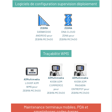
Logiciels de configuration supervision déploiement
ZEBRA
ZEBRA
DATAWEDGE
DNA CLOUD
ANDROID pour
ZDNA pour
ZEBRA MC3400
ZEBRA MC3400
Traçabilité WMS
A3Multimedia
A3Multimedia
A3Multimedia
KIOSK A3M
KIOSK A3M
LOGIST A3M
COMMERCE
MAGASIN
WMS pour
pour
ENTREPOT pour
ZEBRA MC3400
ZEBRA MC3400
ZEBRA MC3400
Maintenance terminaux mobiles, PDA et
smartphones codes-barres