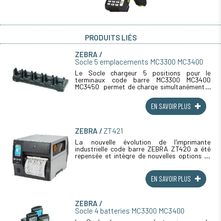
PRODUITS LIÉS
ZEBRA
Socle 5 emplacements MC3300 MC3400
Le Socle chargeur 5 positions pour le
terminaux code barre MC3300 MC3400
MC3450 permet de charge simultanément 5
terminaux MC33 Zebra. Le socle existe dans
différentes versions ( ethernet, chargeur (...)
EN SAVOIR PLUS
ZEBRA
ZT421
La nouvelle évolution de l'imprimante
industrielle code barre ZEBRA ZT420 a été
repensée et intègre de nouvelles options et
fonctionnalités. La version ZT 421 permet
d'imprimer sur de grande laize et (...)
EN SAVOIR PLUS
ZEBRA
Socle 4 batteries MC3300 MC3400