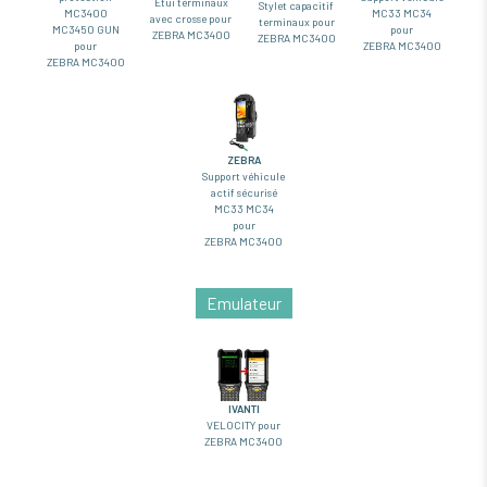
Etui terminaux
Stylet capacitif
MC33 MC34
MC3400
avec crosse pour
terminaux pour
pour
MC3450 GUN
ZEBRA MC3400
ZEBRA MC3400
ZEBRA MC3400
pour
ZEBRA MC3400
ZEBRA
Support véhicule
actif sécurisé
MC33 MC34
pour
ZEBRA MC3400
Emulateur
IVANTI
VELOCITY pour
ZEBRA MC3400