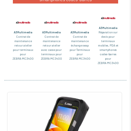
A3Multimedia
A3Multimedia
A3Multimedia
A3Multimedia
Réparation sur
Contrat de
Contrat de
Contrat de
devis pour
maintenance
maintenance
maintenance
terminaux
retour atelier
retour atelier
échange swap
mobiles, PDA et
pour terminaux
avec casse pour
pour Terminaux
smartphones
pour
terminaux pour
pour
codes-barres
ZEBRA MC3400
ZEBRA MC3400
ZEBRA MC3400
pour
ZEBRA MC3400