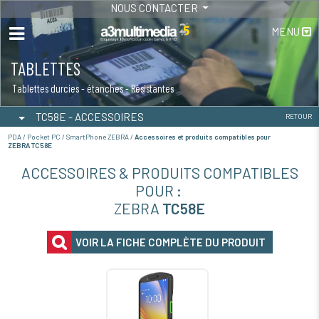
NOUS CONTACTER
MENU
TABLETTES
Tablettes durcies - étanches - Résistantes
TC58E - ACCESSOIRES
RETOUR
PDA / Pocket PC / SmartPhone ZEBRA /
Accessoires et produits compatibles pour
ZEBRA TC58E
ACCESSOIRES & PRODUITS COMPATIBLES
POUR :
ZEBRA
TC58E
VOIR LA FICHE COMPLÈTE DU PRODUIT