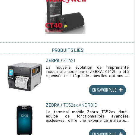
PRODUITS LIÉS
ZEBRA
ZT421
La nouvelle évolution de l'imprimante
industrielle code barre ZEBRA ZT420 a été
repensée et intègre de nouvelles options et
fonctionnalités. La version ZT 421 permet
d'imprimer sur de grande laize et (...)
EN SAVOIR PLUS
ZEBRA
TC52ax ANDROID
Le terminal mobile Zebra TC52ax durci,
équipé de fonctionnalités avancées
exclusives, offre une expérience utilisateur
unique en son genre. Les outils de la suite
Zebra Mobility DNA favorisent comme jamais
(...)
EN SAVOIR PLUS