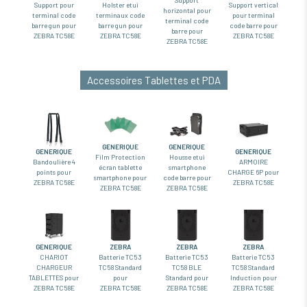
Support pour
Holster etui
Support vertical
horizontal pour
terminal code
terminaux code
pour terminal
terminal code
barre gun pour
barre gun pour
code barre pour
barre pour
ZEBRA TC58E
ZEBRA TC58E
ZEBRA TC58E
ZEBRA TC58E
Accessoires Tablettes et PDA
GENERIQUE
GENERIQUE
GENERIQUE
GENERIQUE
Film Protection
Housse etui
Bandoulière 4
ARMOIRE
écran tablette
smartphone
points pour
CHARGE 6P pour
smartphone pour
code barre pour
ZEBRA TC58E
ZEBRA TC58E
ZEBRA TC58E
ZEBRA TC58E
ZEBRA
ZEBRA
ZEBRA
GENERIQUE
Batterie TC53
Batterie TC53
Batterie TC53
CHARIOT
TC58 Standard
TC58 BLE
TC58 Standard
CHARGEUR
pour
Standard pour
Induction pour
TABLETTES pour
ZEBRA TC58E
ZEBRA TC58E
ZEBRA TC58E
ZEBRA TC58E