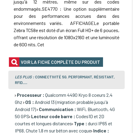
jusqu'à 12 mètres, même sur des codes
endommagés.SE4770 : Une option supplémentaire
pour des performances accrues dans des
environnements variés. AFFICHAGELe portable
Zebra TC58e est doté d'un écran Full HD+ de 6 pouces,
offrant une résolution de 1080x2160 et une luminosité
de 600 nits. Cet
VOIR LA FICHE COMPLÈTE DU PRODUIT
LES PLUS :
CONNECTIVITÉ 5G
,
PERFORMANT, RÉSISTANT,
RFID
....
Processeur :
Qualcomm 4490 Kryo 8 coeurs 2,4
Ghz
OS :
Android 13 (migration probable jusqu'à
Android 17)
Communication :
WiFi, Bluetooth, 4G
5G GPS
Lecteur code barre :
Codes1D et 2D
courtes et longues distances
Type :
durci IP65 et
IP68. Chute 1,8 m sur béton avec coque
Indice :