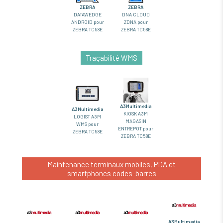
ZEBRA
ZEBRA
DATAWEDGE
DNA CLOUD
ANDROID pour
ZDNA pour
ZEBRA TC58E
ZEBRA TC58E
Traçabilité WMS
A3Multimedia
A3Multimedia
KIOSK A3M
LOGIST A3M
MAGASIN
WMS pour
ENTREPOT pour
ZEBRA TC58E
ZEBRA TC58E
Maintenance terminaux mobiles, PDA et
smartphones codes-barres
A3Multimedia