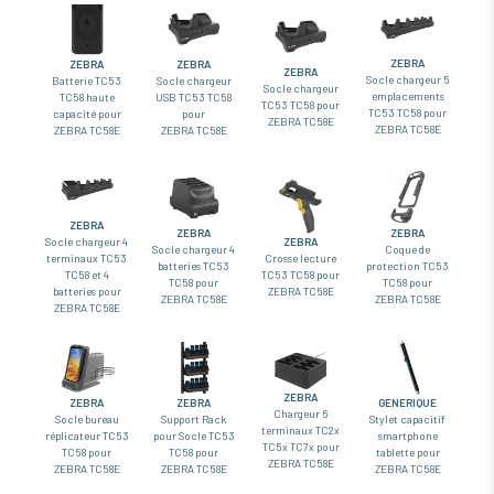
ZEBRA
ZEBRA
ZEBRA
ZEBRA
Socle chargeur 5
Batterie TC53
Socle chargeur
Socle chargeur
emplacements
TC58 haute
USB TC53 TC58
TC53 TC58 pour
TC53 TC58 pour
capacité pour
pour
ZEBRA TC58E
ZEBRA TC58E
ZEBRA TC58E
ZEBRA TC58E
ZEBRA
ZEBRA
ZEBRA
Socle chargeur 4
ZEBRA
Socle chargeur 4
Coque de
terminaux TC53
Crosse lecture
batteries TC53
protection TC53
TC58 et 4
TC53 TC58 pour
TC58 pour
TC58 pour
batteries pour
ZEBRA TC58E
ZEBRA TC58E
ZEBRA TC58E
ZEBRA TC58E
ZEBRA
ZEBRA
ZEBRA
GENERIQUE
Chargeur 6
Socle bureau
Support Rack
Stylet capacitif
terminaux TC2x
réplicateur TC53
pour Socle TC53
smartphone
TC5x TC7x pour
TC58 pour
TC58 pour
tablette pour
ZEBRA TC58E
ZEBRA TC58E
ZEBRA TC58E
ZEBRA TC58E