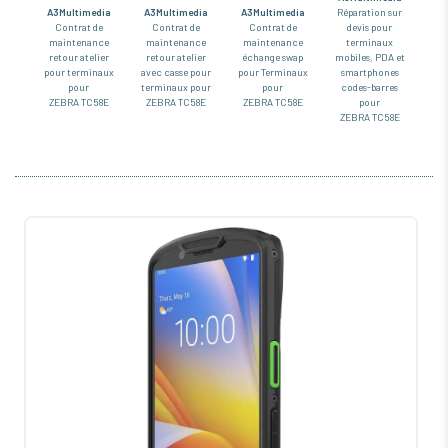
A3Multimedia
A3Multimedia
A3Multimedia
Réparation sur
Contrat de
Contrat de
Contrat de
devis pour
maintenance
maintenance
maintenance
terminaux
retour atelier
retour atelier
échange swap
mobiles, PDA et
pour terminaux
avec casse pour
pour Terminaux
smartphones
pour
terminaux pour
pour
codes-barres
ZEBRA TC58E
ZEBRA TC58E
ZEBRA TC58E
pour
ZEBRA TC58E