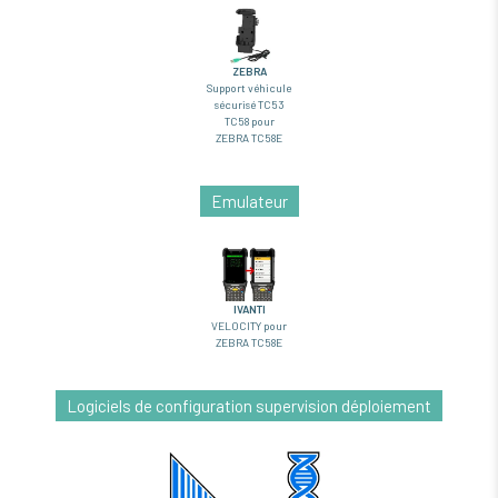
ZEBRA
Support véhicule
sécurisé TC53
TC58 pour
ZEBRA TC58E
Emulateur
IVANTI
VELOCITY pour
ZEBRA TC58E
Logiciels de configuration supervision déploiement