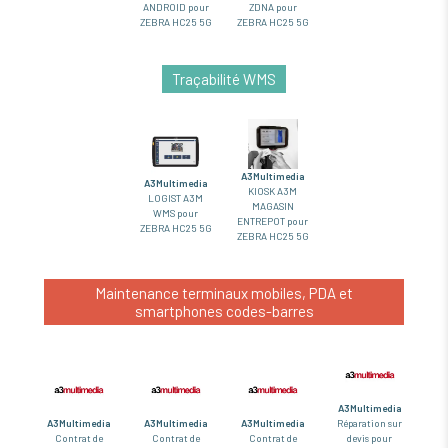
ANDROID pour
ZDNA pour
ZEBRA HC25 5G
ZEBRA HC25 5G
Traçabilité WMS
A3Multimedia
A3Multimedia
KIOSK A3M
LOGIST A3M
MAGASIN
WMS pour
ENTREPOT pour
ZEBRA HC25 5G
ZEBRA HC25 5G
Maintenance terminaux mobiles, PDA et
smartphones codes-barres
A3Multimedia
A3Multimedia
A3Multimedia
A3Multimedia
Réparation sur
Contrat de
Contrat de
Contrat de
devis pour