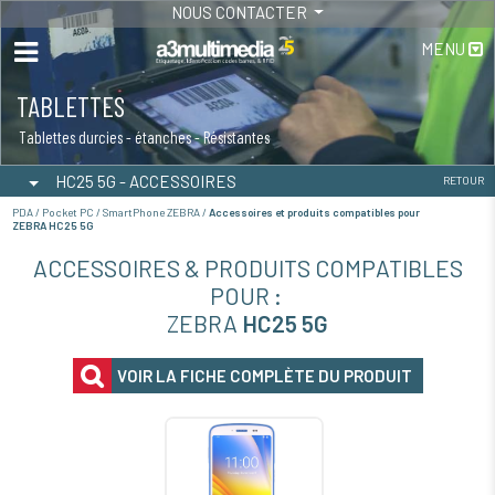
NOUS CONTACTER
MENU
TABLETTES
Tablettes durcies - étanches - Résistantes
HC25 5G - ACCESSOIRES
RETOUR
PDA / Pocket PC / SmartPhone ZEBRA /
Accessoires et produits compatibles pour
ZEBRA HC25 5G
ACCESSOIRES & PRODUITS COMPATIBLES
POUR :
ZEBRA
HC25 5G
VOIR LA FICHE COMPLÈTE DU PRODUIT