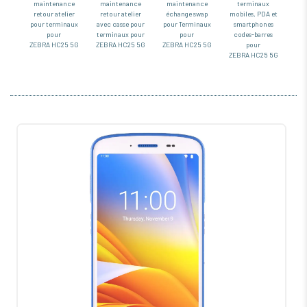
maintenance
maintenance
maintenance
terminaux
retour atelier
retour atelier
échange swap
mobiles, PDA et
pour terminaux
avec casse pour
pour Terminaux
smartphones
pour
terminaux pour
pour
codes-barres
ZEBRA HC25 5G
ZEBRA HC25 5G
ZEBRA HC25 5G
pour
ZEBRA HC25 5G