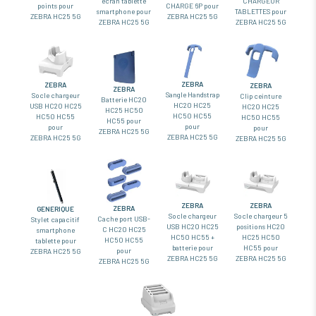
écran tablette
CHARGEUR
points pour
CHARGE 6P pour
smartphone pour
TABLETTES pour
ZEBRA HC25 5G
ZEBRA HC25 5G
ZEBRA HC25 5G
ZEBRA HC25 5G
ZEBRA
ZEBRA
ZEBRA
ZEBRA
Sangle Handstrap
Socle chargeur
Clip ceinture
Batterie HC20
HC20 HC25
USB HC20 HC25
HC20 HC25
HC25 HC50
HC50 HC55
HC50 HC55
HC50 HC55
HC55 pour
pour
pour
pour
ZEBRA HC25 5G
ZEBRA HC25 5G
ZEBRA HC25 5G
ZEBRA HC25 5G
ZEBRA
ZEBRA
ZEBRA
GENERIQUE
Socle chargeur
Socle chargeur 5
Cache port USB-
Stylet capacitif
USB HC20 HC25
positions HC20
C HC20 HC25
smartphone
HC50 HC55 +
HC25 HC50
HC50 HC55
tablette pour
batterie pour
HC55 pour
pour
ZEBRA HC25 5G
ZEBRA HC25 5G
ZEBRA HC25 5G
ZEBRA HC25 5G