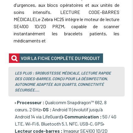
d'urgences, aux blocs opératoires et aux unités de
soins intensifs. LECTURE CODE-BARRES
MÉDICALELe Zebra HC25 intègre le moteur de lecture
SE4100 1D/2D PRZM, capable de scanner
instantanément les bracelets patients, les
médicaments et
VOIR LA FICHE COMPLÈTE DU PRODUIT
LES PLUS : 5ROBUSTESSE MÉDICALE, LECTURE RAPIDE
DES CODES-BARRES, CONÇU POUR LA DÉSINFECTION,
AUTONOMIE ADAPTÉE AUX QUARTS, CONNECTIVITÉ
SÉCURISÉE....
Processeur :
Qualcomm Snapdragon™ 662, 8
cœurs, 2 GHz
OS :
Android 11 (évolutif jusqu’à
Android 14 via LifeGuard)
Communication :
5G / 4G
LTE, Wi-Fi 6, Bluetooth 5.1, NFC, USB-C, GPS
Lecteur code-barres :
Imageur SE4100 1D/2D