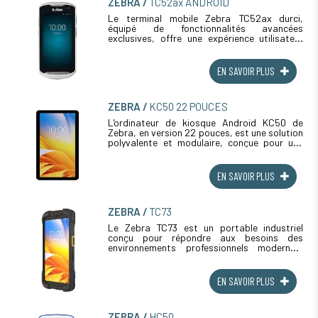
ZEBRA
TC52ax ANDROID
Le terminal mobile Zebra TC52ax durci,
équipé de fonctionnalités avancées
exclusives, offre une expérience utilisateur
unique en son genre. Les outils de la suite
Zebra Mobility DNA favorisent comme jamais
(...)
EN SAVOIR PLUS
ZEBRA
KC50 22 POUCES
L'ordinateur de kiosque Android KC50 de
Zebra, en version 22 pouces, est une solution
polyvalente et modulaire, conçue pour une
gamme diversifiée de besoins en libre-
service, encaissement assisté et affichage
(...)
EN SAVOIR PLUS
ZEBRA
TC73
Le Zebra TC73 est un portable industriel
conçu pour répondre aux besoins des
environnements professionnels modernes.
Avec des technologies avancées comme la
5G, le Wi-Fi 6E, et des capacités de lecture
(...)
EN SAVOIR PLUS
ZEBRA
HC50