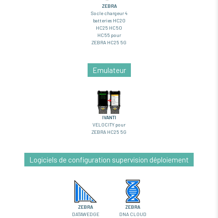
ZEBRA
Socle chargeur 4
batteries HC20
HC25 HC50
HC55 pour
ZEBRA HC25 5G
Emulateur
IVANTI
VELOCITY pour
ZEBRA HC25 5G
Logiciels de configuration supervision déploiement
ZEBRA
ZEBRA
DATAWEDGE
DNA CLOUD