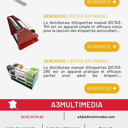
EN SAVOIR PLUS
GENERIQUE
DISTA3-150 MANUEL
Le distributeur d'étiquettes manuel DISTA3-
150 est un appareil simple et efficace conçu
pour la gestion des étiquettes autocollantes.
Ce dévidoir d'étiquettes est reconnu pour sa
polyvalence, son efficacité (...)
EN SAVOIR PLUS
GENERIQUE
DISTA3-280 MANUEL
Le distributeur manuel d'étiquettes DISTA3-
280 est un appareil pratique et efficace,
parfait pour gérer les étiquettes
autocollantes. Ce dévidoir d'étiquettes se
démarque par sa polyvalence, sa
performance (...)
EN SAVOIR PLUS
A3MULTIMEDIA
LE SPÉCIALISTE MATÉRIEL ET LOGICIEL CODE BARRE
02 52 45 00 20
a3@a3multimedia.com
Intervention sur tout le territoire : Cholet - Nantes - Angers - Rennes - Le
Mans - Bordeaux - Paris - Lille - Brest - Toulouse - Marseille - Poitiers -