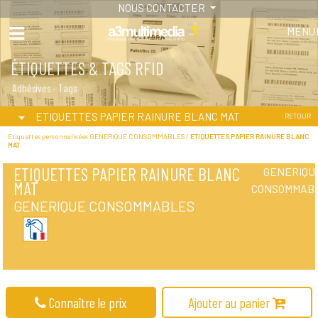
NOUS CONTACTER
MENU
ÉTIQUETTES & TAGS RFID
Adhésives - Tags
ETIQUETTES PAPIER RAINURE BLANC MAT
RETOUR
Etiquettes personnalisées GENERIQUE CONSOMMABLES /
ETIQUETTES PAPIER RAINURE BLANC
MAT
ETIQUETTES PAPIER RAINURE BLANC
GENERIQU
MAT
CONSOMMAB
GENERIQUE CONSOMMABLES
Connaître le prix
Ajouter au panier