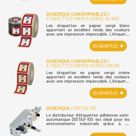
GENERIQUE CONSOMMABLES
ETIQUETTES PAPIER VERGE BLANC
Les étiquettes en papier vergé blanc
apportent un excellent rendu des couleurs
avec une impression impeccable. L'étiquette
en papier vergé apporte une touche
d'authenticité pour vos produits de tradition.
EN SAVOIR PLUS
(...)
GENERIQUE CONSOMMABLES
ETIQUETTES PAPIER VERGE CREME
Les étiquettes en papier vergé crème
apportent un excellent rendu des couleurs
avec une impression impeccable. L'étiquette
en papier vergé apporte une touche
d'authenticité pour vos produits de tradition.
EN SAVOIR PLUS
(...)
GENERIQUE
DISTA3-100
Le distributeur d'étiquettes adhésives semi-
automatique DISTA3-100 est idéal pour les
environnements industriels grâce à sa
conception en acier. Le distributeur est
adapté pour les étiquettes en rouleau. (...)