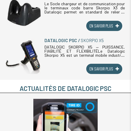
Le Socle chargeur et de communication pour
le terminaux code barre Skorpio X3 de
Datalogic permet en standard de relier le
terminal au pc host avec un câble USB. Le
socle du Skorpio X3 existe aussi (...)
EN SAVOIR PLUS
DATALOGIC PSC
SKORPIO X5
DATALOGIC SKORPIO X5 — PUISSANCE,
FIABILITÉ ET FLEXIBILITÉLe Datalogic
Skorpio X5 est un terminal mobile industriel
conçu pour offrir une efficacité maximale
dans les entrepôts, les points de vente et (...)
EN SAVOIR PLUS
ACTUALITÉS DE DATALOGIC PSC