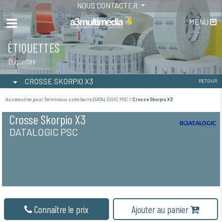
NOUS CONTACTER
MENU
ÉTIQUETTES
Étiquettes
CROSSE SKORPIO X3
RETOUR
Accessoires pour Terminaux code barre DATALOGIC PSC /
Crosse Skorpio X3
Crosse Skorpio X3
DATALOGIC PSC
Connaître le prix
Ajouter au panier