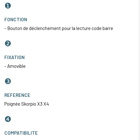
❶
FONCTION
- Bouton de déclenchement pour la lecture code barre
❷
FIXATION
- Amovible
❸
REFERENCE
Poignée Skorpio X3 X4
❹
COMPATIBILITE