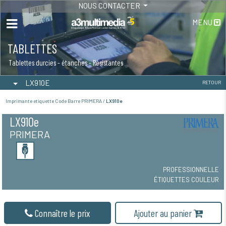
NOUS CONTACTER
MENU
TABLETTES
Tablettes durcies - étanches - Résistantes
LX910E
RETOUR
Imprimante etiquette Code Barre PRIMERA /
LX910e
LX910e
PRIMERA
PROFESSIONNELLE
ÉTIQUETTES COULEUR
Connaître le prix
Ajouter au panier