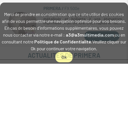
PRIMERA
FX 500e
Merci de prendre en considération que ce site utilise des cookies
Maintenant, vous pouvez ajouter des reflets
métallisés et brillants à vos étiquettes
afin de vous permettre une navigation optimisé pour vos besoins.
imprimées en jet d'encre. C'est rapide et facile
avec le nouveau système de pelliculage Foil
En cas de besoin d'informations supplémentaires, vous pouvez
FX500e de Primera. L'imprimante (...)
nous contacter via notre e-mail :
a3@a3multimedia.com
ou en
EN SAVOIR PLUS
consultant notre
Politique de Confidentialité
.Veuillez cliquer sur
Ok pour continuer votre navigation.
ACTUALITÉS DE PRIMERA
Ok
20/06/2024
DTM PRIMERA AP380E : L'APPLICATEUR D'ÉTIQUETTES SEMI-
AUTOMATIQUE POUR UN ÉTIQUETAGE PRÉCIS ET RAPID
DTM PRIMERA AP380E : L'APPLICATEUR D'ÉTIQUETTES
SEMI-AUTOMATIQUE POUR UN ÉTIQUETAGE PRÉCIS ET