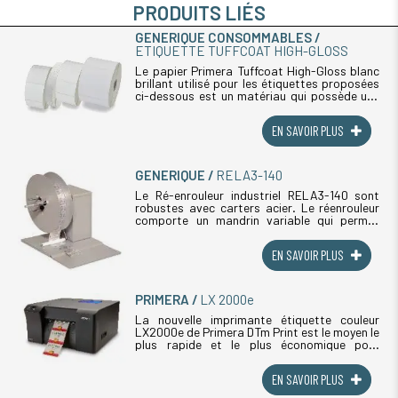
PRODUITS LIÉS
GENERIQUE CONSOMMABLES
ETIQUETTE TUFFCOAT HIGH-GLOSS
Le papier Primera Tuffcoat High-Gloss blanc
brillant utilisé pour les étiquettes proposées
ci-dessous est un matériau qui possède une
bonne résistance à l’eau et à l’abrasion. Ce
papier (...)
EN SAVOIR PLUS
GENERIQUE
RELA3-140
Le Ré-enrouleur industriel RELA3-140 sont
robustes avec carters acier. Le réenrouleur
comporte un mandrin variable qui permet
d'utiliser des rouleaux avec des mandrins
internes de 40 mm à 110 mm. Grâce (...)
EN SAVOIR PLUS
PRIMERA
LX 2000e
La nouvelle imprimante étiquette couleur
LX2000e de Primera DTm Print est le moyen le
plus rapide et le plus économique pour
l'impression ponctuelle d'étiquettes en
couleurs. L'imprimante étiquette LX (...)
EN SAVOIR PLUS