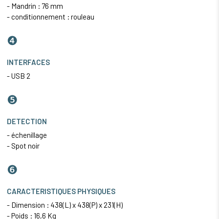
- Mandrin : 76 mm
- conditionnement : rouleau
❹
INTERFACES
- USB 2
❺
DETECTION
- échenillage
- Spot noir
❻
CARACTERISTIQUES PHYSIQUES
- Dimension : 438(L) x 438(P) x 231(H)
- Poids : 16,6 Kg