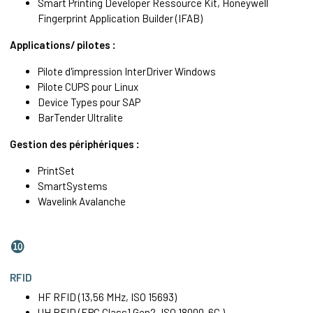
Smart Printing Developer Ressource Kit, Honeywell
Fingerprint Application Builder (IFAB)
Applications/ pilotes :
Pilote d'impression InterDriver Windows
Pilote CUPS pour Linux
Device Types pour SAP
BarTender Ultralite
Gestion des périphériques :
PrintSet
SmartSystems
Wavelink Avalanche
❿
RFID
HF RFID (13,56 MHz, ISO 15693)
UH RFID (EPC Class1 Gen2, ISO 18000-6C )