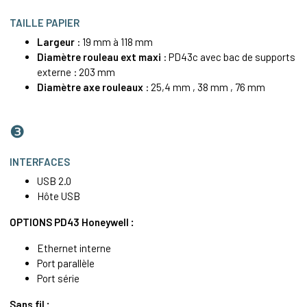
TAILLE PAPIER
Largeur
: 19 mm à 118 mm
Diamètre rouleau ext maxi
: PD43c avec bac de supports
externe : 203 mm
Diamètre axe rouleaux
: 25,4 mm , 38 mm , 76 mm
❸
INTERFACES
USB 2.0
Hôte USB
OPTIONS PD43 Honeywell :
Ethernet
interne
Port parallèle
Port série
Sans fil :