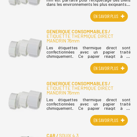
dans les environnements les plus exigeants, y
compris ceux nécessitant un traitement
chimique. Cette étiquette en (...)
EN SAVOIR PLUS
GENERIQUE CONSOMMABLES
ETIQUETTE THERMIQUE DIRECT
MANDRIN 76mm
Les étiquettes thermique direct sont
confectionnées avec un papier traité
chimiquement. Ce papier réagit à la
température provoquée par la tête
d'impression des imprimantes transfert
EN SAVOIR PLUS
thermique. Le papier (...)
GENERIQUE CONSOMMABLES
ETIQUETTE THERMIQUE DIRECT
MANDRIN 76mm
Les étiquettes thermique direct sont
confectionnées avec un papier traité
chimiquement. Ce papier réagit à la
température provoquée par la tête
d'impression des imprimantes transfert
EN SAVOIR PLUS
thermique. Le papier (...)
CAB
SQUIX 4.3