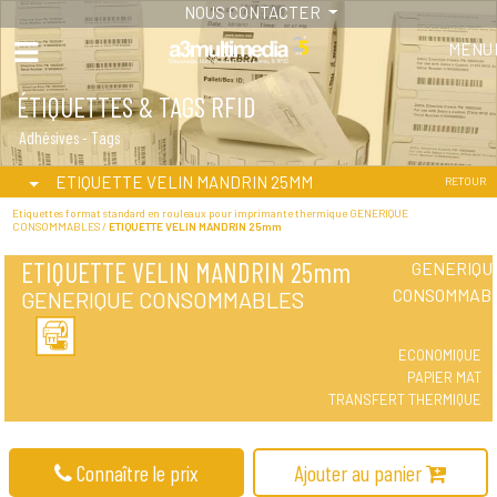
NOUS CONTACTER
MENU
ÉTIQUETTES & TAGS RFID
Adhésives - Tags
ETIQUETTE VELIN MANDRIN 25MM
RETOUR
Etiquettes format standard en rouleaux pour imprimante thermique GENERIQUE
CONSOMMABLES /
ETIQUETTE VELIN MANDRIN 25mm
ETIQUETTE VELIN MANDRIN 25mm
GENERIQU
CONSOMMAB
GENERIQUE CONSOMMABLES
ECONOMIQUE
PAPIER MAT
TRANSFERT THERMIQUE
Connaître le prix
Ajouter au panier