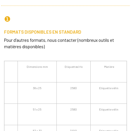
❶
FORMATS DISPONIBLES EN STANDARD
Pour d'autres formats, nous contacter (nombreux outils et
matières disponibles)
Dimensions mm
Etiquettes/rlx
Matière
38 x 25
2580
Etiquette vélin
51 x 25
2580
Etiquette vélin
57 x 32
2100
Etiquette vélin