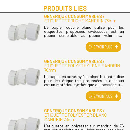
PRODUITS LIÉS
GENERIQUE CONSOMMABLES
ETIQUETTE COUCHE MANDRIN 76mm
Le papier couché blanc utilisé pour les
étiquettes proposées ci-dessous est un
papier semblable au papier vélin mais
beaucoup plus lisse avec un plus bel aspect.
L'adhésif permanent utilisé au dos de (...)
EN SAVOIR PLUS
GENERIQUE CONSOMMABLES
ETIQUETTE POLYETHYLENE MANDRIN
76mm
Le papier en polyéthylène blanc brillant utilisé
pour les étiquettes proposées ci-dessous
est un matériau synthétique qui possède une
très bonne résistance aux intempéries et
également aux UV. L'adhésif (...)
EN SAVOIR PLUS
GENERIQUE CONSOMMABLES
ETIQUETTE POLYESTER BLANC
MANDRIN 76mm
L'étiquette en polyester sur mandrin de 76
mm est parfaite pour l'étiquetage des biens