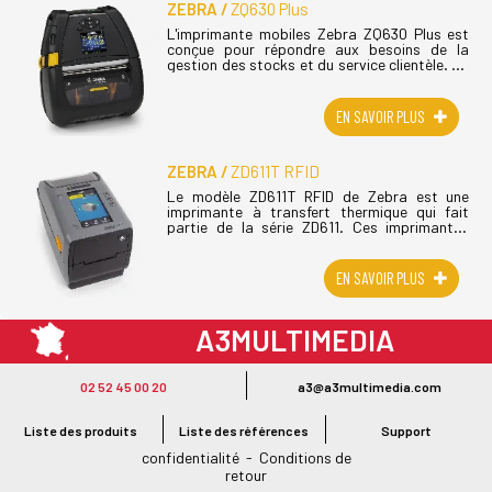
ZEBRA
ZQ630 Plus
L'imprimante mobiles Zebra ZQ630 Plus est
conçue pour répondre aux besoins de la
gestion des stocks et du service clientèle. La
gamme d'imprimantes portables Zebra
ZQ600 combine une technologie avancée, (...)
EN SAVOIR PLUS
ZEBRA
ZD611T RFID
Le modèle ZD611T RFID de Zebra est une
imprimante à transfert thermique qui fait
partie de la série ZD611. Ces imprimantes
ZD611 compactes haut de gamme sont
conçues pour une utilisation quotidienne
fiable (...)
EN SAVOIR PLUS
A3MULTIMEDIA
LE SPÉCIALISTE MATÉRIEL ET LOGICIEL CODE BARRE
02 52 45 00 20
a3@a3multimedia.com
Intervention sur tout le territoire : Cholet - Nantes - Angers - Rennes - Le
Mans - Bordeaux - Paris - Lille - Brest - Toulouse - Marseille - Poitiers -
Liste des produits
Liste des références
Support
Caen - Lyon - Reims - Lorient - Vannes - Quimper - Rouen
Mentions légales
-
Politique de
confidentialité
-
Conditions de
retour