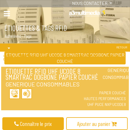
NOUS CONTACTER
ÉTIQUETTES & TAGS RFID
Adhésives - Tags
RETOUR
ETIQUETTE RFID UHF UCODE 8 SMARTRAC DOGBONE PAPIER
Etiquettes RFID GENERIQUE CONSOMMABLES /
ETIQUETTE RFID UHF UCODE 8 SMARTRAC
DOGBONE PAPIER COUCHÉ
COUCHÉ
ETIQUETTE RFID UHF UCODE 8
GENERIQU
SMARTRAC DOGBONE PAPIER COUCHÉ
CONSOMMAB
GENERIQUE CONSOMMABLES
PAPIER COUCHÉ
HAUTES PERFORMANCES
UHF PUCE NXP UCODE8
Connaître le prix
Ajouter au panier