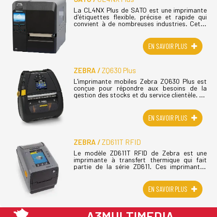
La CL4NX Plus de SATO est une imprimante
d'étiquettes flexible, précise et rapide qui
convient à de nombreuses industries. Cette
imprimante Sato Cl4nx Plus, est équipée d'un
écran couleur et de nombreuses (...)
EN SAVOIR PLUS
ZEBRA
ZQ630 Plus
L'imprimante mobiles Zebra ZQ630 Plus est
conçue pour répondre aux besoins de la
gestion des stocks et du service clientèle. La
gamme d'imprimantes portables Zebra
ZQ600 combine une technologie avancée, (...)
EN SAVOIR PLUS
ZEBRA
ZD611T RFID
Le modèle ZD611T RFID de Zebra est une
imprimante à transfert thermique qui fait
partie de la série ZD611. Ces imprimantes
ZD611 compactes haut de gamme sont
conçues pour une utilisation quotidienne
fiable (...)
EN SAVOIR PLUS
A3MULTIMEDIA