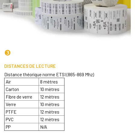
❸
DISTANCES DE LECTURE
Distance théorique norme ETSI (865-869 Mhz)
Air
8 mètres
Carton
10 mètres
Fibre de verre
12 mètres
Verre
10 mètres
PTFE
12 mètres
PVC
12 mètres
PP
N/A