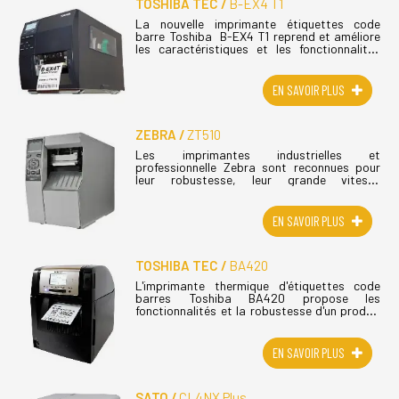
TOSHIBA TEC
B-EX4 T1
La nouvelle imprimante étiquettes code
barre Toshiba B-EX4 T1 reprend et améliore
les caractéristiques et les fonctionnalités
déjà éprouvées de la gamme B-SX pour
augmenter encore leurs
performances. Toshiba (...)
EN SAVOIR PLUS
ZEBRA
ZT510
Les imprimantes industrielles et
professionnelle Zebra sont reconnues pour
leur robustesse, leur grande vitesse
d'impression, leur longue durée de vie et leur
ﬁabilité sans précédent. Bien qu'économique,
(...)
EN SAVOIR PLUS
TOSHIBA TEC
BA420
L'imprimante thermique d'étiquettes code
barres Toshiba BA420 propose les
fonctionnalités et la robustesse d'un produit
industriel avec le faible encombrement et la
facilité d'utilisation d'une imprimante (...)
EN SAVOIR PLUS
SATO
CL4NX Plus