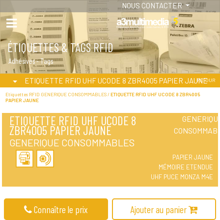
NOUS CONTACTER
ÉTIQUETTES & TAGS RFID
Adhésives - Tags
ETIQUETTE RFID UHF UCODE 8 ZBR4005 PAPIER JAUNE
RETOUR
Etiquettes RFID GENERIQUE CONSOMMABLES /
ETIQUETTE RFID UHF UCODE 8 ZBR4005
PAPIER JAUNE
ETIQUETTE RFID UHF UCODE 8
GENERIQU
ZBR4005 PAPIER JAUNE
CONSOMMAB
GENERIQUE CONSOMMABLES
PAPIER JAUNE
MÉMOIRE ETENDUE
UHF PUCE MONZA M4E
Connaître le prix
Ajouter au panier