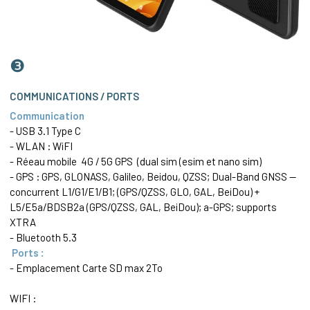
❸
COMMUNICATIONS / PORTS
Communication
- USB 3.1 Type C
- WLAN : WiFI
- Réeau mobile 4G / 5G GPS (dual sim (esim et nano sim)
- GPS : GPS, GLONASS, Galileo, Beidou, QZSS; Dual-Band GNSS —
concurrent L1/G1/E1/B1; (GPS/QZSS, GLO, GAL, BeiDou) +
L5/E5a/BDSB2a (GPS/QZSS, GAL, BeiDou); a-GPS; supports
XTRA
- Bluetooth 5.3
Ports :
- Emplacement Carte SD max 2To
WIFI :