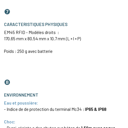
❼
CARACTERISTIQUES PHYSIQUES
EM45 RFID - Modèles droits :
170.65 mm x 80.54 mm x 10.7 mm (L × l × P)
Poids : 250 g avec batterie
❽
ENVIRONNEMENT
Eau et poussière:
- Indice de de protection du terminal Mc34 :
IP65 & IP68
Choc:
- Durci, résiste a des chutes sur béton de
1,50m avec coque