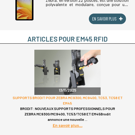
Zebra, en version 22 pouces, est une solution
polyvalente et modulaire, conçue pour une
gamme diversifiée de besoins en libre-
service, encaissement assisté et affichage
(...)
EN SAVOIR PLUS
ARTICLES POUR EM45 RFID
13/11/2025
SUPPORTS BRODIT POUR ZEBRA MC9300, MC9400, TC53, TC58 ET
EM45
BRODIT : NOUVEAUX SUPPORTS PROFESSIONNELS POUR
ZEBRA MC9300/MC9400, TC53/TC58 ET EM45Brodit
annonce une nouvelle
En savoir plus