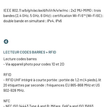
IEEE 802.11 a/b/g/n/ac/ax/d/h/i/r/k/v/w/mc ; 2x2 MU-MIMO ; trois
bandes (2,4 GHz, 5 GHz, 6 GHz) ; certification Wi-Fi 6™ (Wi-Fi 6E) ;
double bande en simultané ; IPv4, IPv6
❹
LECTEUR CODES BARRES + RFID
Lecture codes barres
- Via appareil photo pour codes 1D et 2D
RFID
- RFID UHF intégré à courte portée ; portée de 1,2 m (4 pieds), lit
20 étiquettes par seconde ; fréquences EU 865-868 MHz et US
902-928 MHz.
NFC
- NFC ISO 14443 Type A and B; Mifare, FeliCa and ISO 15693