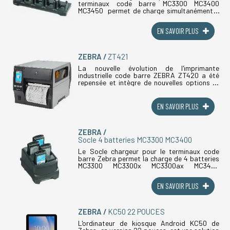
terminaux code barre MC3300 MC3400
MC3450 permet de charge simultanément 5
terminaux MC33 Zebra. Le socle existe dans
différentes versions ( ethernet, chargeur (...)
EN SAVOIR PLUS
ZEBRA
ZT421
La nouvelle évolution de l'imprimante
industrielle code barre ZEBRA ZT420 a été
repensée et intègre de nouvelles options et
fonctionnalités. La version ZT 421 permet
d'imprimer sur de grande laize et (...)
EN SAVOIR PLUS
ZEBRA
Socle 4 batteries MC3300 MC3400
Le Socle chargeur pour le terminaux code
barre Zebra permet la charge de 4 batteries
MC3300 MC3300x MC3300ax MC3400
MC3450. Le socle permet une charge rapide
avec les batteries power precision+. La
EN SAVOIR PLUS
batterie (...)
ZEBRA
KC50 22 POUCES
L'ordinateur de kiosque Android KC50 de