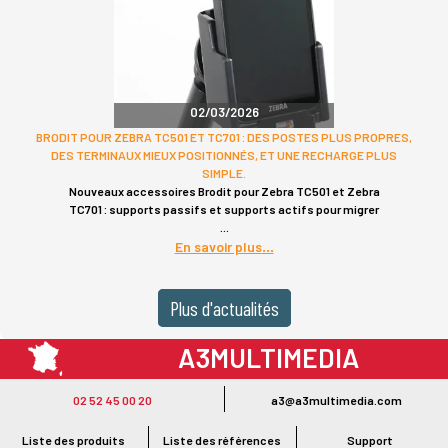
02/03/2026
BRODIT POUR ZEBRA TC501 ET TC701 : DES POSTES PLUS PROPRES,
DES TERMINAUX MIEUX POSITIONNÉS, ET UNE RECHARGE PLUS
SIMPLE.
Nouveaux accessoires Brodit pour Zebra TC501 et Zebra
TC701 : supports passifs et supports actifs pour migrer
En savoir plus
Plus d'actualités
A3MULTIMEDIA
LE SPÉCIALISTE MATÉRIEL ET LOGICIEL CODE BARRE
02 52 45 00 20
a3@a3multimedia.com
Intervention sur tout le territoire : Cholet - Nantes - Angers - Rennes - Le
Mans - Bordeaux - Paris - Lille - Brest - Toulouse - Marseille - Poitiers -
Liste des produits
Liste des références
Support
Caen - Lyon - Reims - Lorient - Vannes - Quimper - Rouen