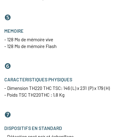
❺
MEMOIRE
- 128 Mo de mémoire vive
- 128 Mo de mémoire Flash
❻
CARACTERISTIQUES PHYSIQUES
- Dimension TH220 THC TSC: 146 (L) x 231 (P) x 179 (H)
- Poids TSC TH220THC : 1,8 Kg
❼
DISPOSITIFS EN STANDARD
- Détection spot noir et échenillage