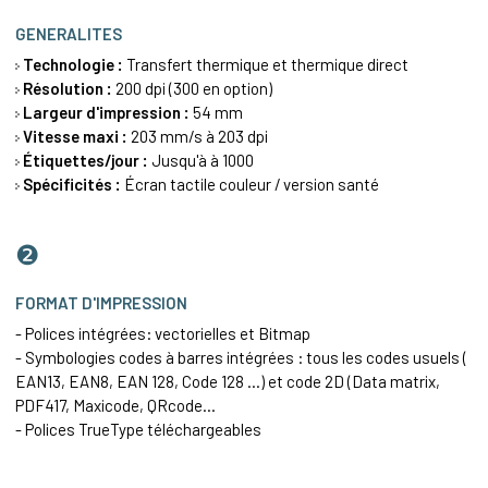
GENERALITES
Technologie :
Transfert thermique
et thermique direct
Résolution :
200 dpi (300 en option)
Largeur d'impression :
54 mm
Vitesse maxi :
203 mm/s à 203 dpi
Étiquettes/jour :
Jusqu'à à 1000
Spécificités :
Écran tactile couleur / version santé
❷
FORMAT D'IMPRESSION
- Polices intégrées: vectorielles et Bitmap
- Symbologies codes à barres intégrées : tous les codes usuels (
EAN13
, EAN8, EAN 128,
Code 128
...) et code 2D (
Data matrix
,
PDF417
, Maxicode, QRcode...
- Polices TrueType téléchargeables