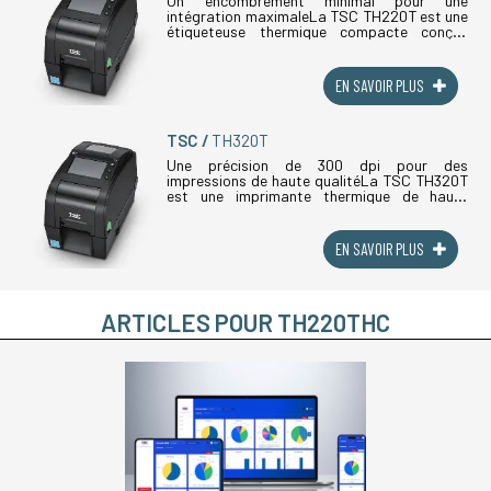
Un encombrement minimal pour une
intégration maximaleLa TSC TH220T est une
étiqueteuse thermique compacte conçue
pour les environnements professionnels où
l'espace est limité mais où les exigences de
(...)
EN SAVOIR PLUS
TSC
TH320T
Une précision de 300 dpi pour des
impressions de haute qualitéLa TSC TH320T
est une imprimante thermique de haute
qualité qui offre une résolution de 300 dpi,
idéale pour des impressions précises et
nettes, (...)
EN SAVOIR PLUS
ARTICLES POUR TH220THC