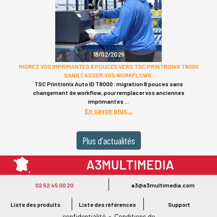
18/02/2026
MIGREZ VOS IMPRIMANTES 8 POUCES VERS TSC PRINTRONIX T8000
SANS CASSER VOS WORKFLOWS.
TSC Printronix Auto ID T8000 : migration 8 pouces sans
changement de workflow, pour remplacer vos anciennes
imprimantes
En savoir plus
Plus d'actualités
A3MULTIMEDIA
LE SPÉCIALISTE MATÉRIEL ET LOGICIEL CODE BARRE
02 52 45 00 20
a3@a3multimedia.com
Intervention sur tout le territoire : Cholet - Nantes - Angers - Rennes - Le
Mans - Bordeaux - Paris - Lille - Brest - Toulouse - Marseille - Poitiers -
Liste des produits
Liste des références
Support
Caen - Lyon - Reims - Lorient - Vannes - Quimper - Rouen
Mentions légales
-
Politique de
confidentialité
-
Conditions de