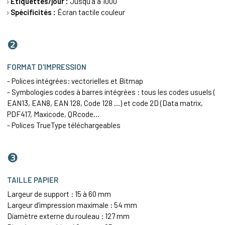
Etiquettes/jour :
Jusqu'à à 1000
Spécificités :
Écran tactile couleur
❷
FORMAT D'IMPRESSION
- Polices intégrées: vectorielles et Bitmap
- Symbologies codes à barres intégrées : tous les codes usuels (
EAN13
, EAN8, EAN 128,
Code 128
...) et code 2D (
Data matrix
,
PDF417
, Maxicode, QRcode...
- Polices TrueType téléchargeables
❸
TAILLE PAPIER
Largeur de support : 15 à 60 mm
Largeur d’impression maximale : 54 mm
Diamètre externe du rouleau : 127 mm