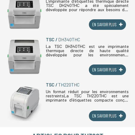
L'imprimante d'étiquettes thermique directe
TSC DH240THC a été spécialement
développée pour répondre aux besoins des
établissements de santé, des laboratoires
médicaux et des pharmacies hospitalières.
(...)
EN SAVOIR PLUS
TSC
DH340THC
La TSC DH340THC est une imprimante
thermique directe de haute qualité
développée pour les environnements
médicaux et hospitaliers. Son boîtier traité
antibactérien empêche la prolifération
microbienne, (...)
EN SAVOIR PLUS
TSC
TH220THC
Un format réduit pour les environnements
restreintsLa TSC TH220THC est une
imprimante d'étiquettes compacte conçue
pour répondre aux besoins du secteur
hospitalier et médical, où les postes de
travail (...)
EN SAVOIR PLUS