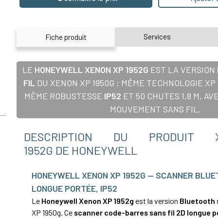
Services
Fiche produit
LE
HONEYWELL XENON XP 1952G
EST LA VERSION
FIL
DU XENON XP 1950G : MÊME TECHNOLOGIE XP
MÊME ROBUSTESSE
IP52
ET 50 CHUTES 1,8 M, AV
MOUVEMENT SANS FIL.
DESCRIPTION DU PRODUIT
1952G DE HONEYWELL
HONEYWELL XENON XP 1952G — SCANNER BLUE
LONGUE PORTÉE, IP52
Le
Honeywell Xenon XP 1952g
est la version
Bluetooth s
XP 1950g. Ce
scanner code-barres sans fil 2D longue 