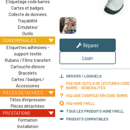
Etiquetage code barres
Cartes et badges
Collecte de données
Traçabilité
Emulateur
Outils
CONSOMMABLES
Réparer
Etiquettes adhésives -
support textile
Louer
Rubans / Films transfert
Cartouche d'encre
Bracelets
DRIVERS / LOGICIELS
Cartes / badges /
FAQ AIDE OUTILS DE LECTURES CODE
Accessoires
BARRE - GÉNÉRALITÉS
PIÈCES DÉTACHÉES
FAQ AIDE CODIFICATION CODE BARRE
Têtes d'impression
FAQ HONEYWELL
Pièces détachées
TOUS LES PRODUITS
HONEYWELL
PRESTATIONS
PRODUITS COMPATIBLES
Formation
Installation