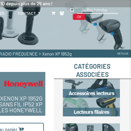
ID depuis plus de 25 ans !
ES
CONTACT
OK
 RADIO FRÉQUENCE
Xenon XP 1952g
RETOUR
CATÉGORIES
ASSOCIÉES
XENON XP 1952G
ANS FIL IP52 XP
CILES HONEYWELL
 au panier