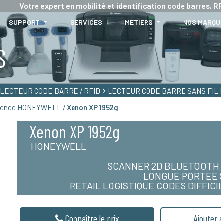
Votre expert en mobilité et identification code barres, RF
SUPPORT
SERVICES
MÉTIERS
NOS MARQU
S
LECTEUR CODE BARRE / RFID
LECTEUR CODE BARRE SANS FIL
réquence HONEYWELL /
Xenon XP 1952g
Xenon XP 1952g
HONEYWELL
SCANNER 2D BLUETOOTH 
LONGUE PORTEE S
RETAIL LOGISTIQUE CODES DIFFI
Connaître le prix
Ajouter