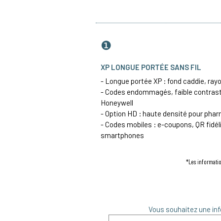
❶
XP LONGUE PORTÉE SANS FIL
- Longue portée XP : fond caddie, ray
- Codes endommagés, faible contrast
Honeywell
- Option HD : haute densité pour phar
- Codes mobiles : e-coupons, QR fidéli
smartphones
*Les informatio
Vous souhaitez une inf