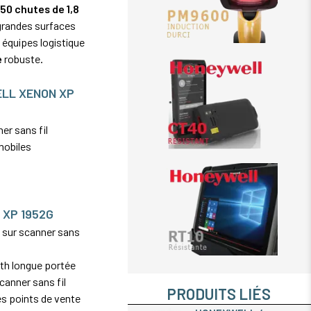
t
50 chutes de 1,8
 grandes surfaces
s équipes logistique
e
robuste.
LL XENON XP
er sans fil
mobiles
 XP 1952G
e sur scanner sans
th longue portée
canner sans fil
PRODUITS LIÉS
es points de vente