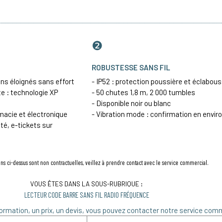
❷
ROBUSTESSE SANS FIL
ons éloignés sans effort
- IP52 : protection poussière et éclabou
e : technologie XP
- 50 chutes 1,8 m, 2 000 tumbles
- Disponible noir ou blanc
macie et électronique
- Vibration mode : confirmation en envi
té, e-tickets sur
ns ci-dessus sont non contractuelles, veillez à prendre contact avec le service commercial.
VOUS ÊTES DANS LA SOUS-RUBRIQUE :
LECTEUR CODE BARRE SANS FIL RADIO FRÉQUENCE
ormation, un prix, un devis, vous pouvez contacter notre service comm