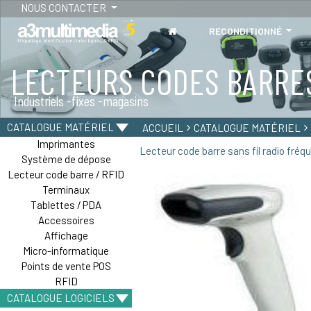
NOUS CONTACTER
RECONDITIONNÉ
LECTEURS CODES BARRE
TABLETTES
Industriels -fixes -magasins
Tablettes durcies - étanches - Résistantes
CATALOGUE MATÉRIEL
ACCUEIL
CATALOGUE MATÉRIEL
Imprimantes
Lecteur code barre sans fil radio f
Système de dépose
Lecteur code barre / RFID
Terminaux
Tablettes / PDA
Accessoires
Affichage
Micro-informatique
Points de vente POS
RFID
CATALOGUE LOGICIELS