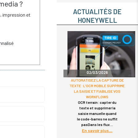
Bluetooth 2D sans batteri
media ?
du marché à utiliser de
supercondensateurs. (...)
ACTUALITÉS DE
é, impression et
HONEYWELL
nalisé
02/03/2026
AUTOMATISEZ LA CAPTURE DE
TEXTE : L'OCR MOBILE SUPPRIME
LA SAISIE ET FIABILISE VOS
WORKFLOWS
OCR terrain : capter du
texte et supprimer la
saisie manuelle quand
le code-barres ne suffit
pasDans les flux
En savoir plus