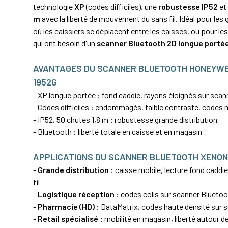
technologie
XP
(codes difficiles), une
robustesse IP52
e
m
avec la liberté de mouvement du sans fil. Idéal pour les
où les caissiers se déplacent entre les caisses, ou pour le
qui ont besoin d'un
scanner Bluetooth 2D longue porté
AVANTAGES DU SCANNER BLUETOOTH HONEYWE
1952G
- XP longue portée : fond caddie, rayons éloignés sur scann
- Codes difficiles : endommagés, faible contraste, codes 
- IP52, 50 chutes 1,8 m : robustesse grande distribution
- Bluetooth : liberté totale en caisse et en magasin
APPLICATIONS DU SCANNER BLUETOOTH XENON
-
Grande distribution
: caisse mobile, lecture fond caddi
fil
-
Logistique réception
: codes
colis
sur scanner Bluetoo
-
Pharmacie (HD)
: DataMatrix, codes haute densité sur s
-
Retail spécialisé
: mobilité en magasin, liberté autour d