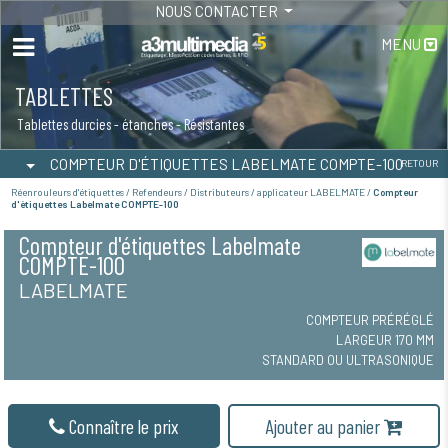
NOUS CONTACTER
MENU
TABLETTES
Tablettes durcies - étanches - Résistantes
COMPTEUR D'ÉTIQUETTES LABELMATE COMPTE-100
RETOUR
Réenrouleurs d'étiquettes / Refendeurs / Distributeurs / applicateur LABELMATE /
Compteur
d'étiquettes Labelmate COMPTE-100
Compteur d'étiquettes Labelmate
COMPTE-100
LABELMATE
COMPTEUR PRÉRÉGLÉ
LARGEUR 170 MM
STANDARD OU ULTRASONIQUE
Connaître le prix
Ajouter au panier