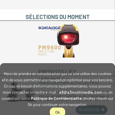
SÉLECTIONS DU MOMENT
PRODUITS LIÉS
Merci de prendre en considération que ce site utilise des cookies
LABELMATE
afin de vous permettre une navigation optimisé pour vos besoins.
Réenrouleur matrice STATION TWIN
En cas de besoin d'informations supplémentaires, vous pouvez
MATRIX 6
nous contacter via notre e-mail :
a3@a3multimedia.com
ou en
Le Labelmate TWIN-MATRIX-6-L/R STATION
est un système complet avec réenrouleur et
consultant notre
Politique de Confidentialité
.Veuillez cliquer sur
dérouleur innovant conçu pour améliorer
l'efficacité des processus d'étiquetage. Il
Ok pour continuer votre navigation.
permet de gérer les étiquettes et (...)
EN SAVOIR PLUS
Ok