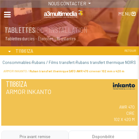
NOUS CONTACTER
MENU
MAINTENANCE - INSTALLATION
TABLETTES
Maintenance
Tablettes durcies - Étanches - Résistantes
T11861ZA
RETOUR
Consommables
Rubans / Films transfert
Rubans transfert thermique NOIRS
ARMOR INKANTO /
Ruban transfert thermique SATO AWR 470 cire noir 102 mm x 420 m
T11861ZA
ARMOR INKANTO
AWR 470
CIRE
102 X 420 M
Prix avant remise
Disponibilité