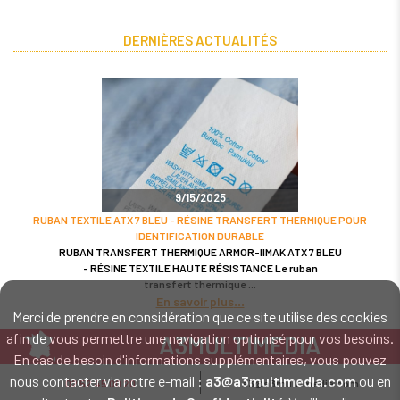
DERNIÈRES ACTUALITÉS
9/15/2025
RUBAN TEXTILE ATX 7 BLEU - RÉSINE TRANSFERT THERMIQUE POUR
IDENTIFICATION DURABLE
RUBAN TRANSFERT THERMIQUE ARMOR-IIMAK ATX 7 BLEU
- RÉSINE TEXTILE HAUTE RÉSISTANCE Le ruban
transfert thermique
En savoir plus
Merci de prendre en considération que ce site utilise des cookies
afin de vous permettre une navigation optimisé pour vos besoins.
A3MULTIMEDIA
En cas de besoin d'informations supplémentaires, vous pouvez
LE SPÉCIALISTE MATÉRIEL ET LOGICIEL CODE BARRE
nous contacter via notre e-mail :
a3@a3multimedia.com
ou en
02 52 45 00 20
a3@a3multimedia.com
Intervention sur tout le territoire : Cholet - Nantes - Angers - Rennes - Le