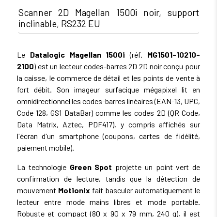
Scanner 2D Magellan 1500i noir, support
inclinable, RS232 EU
Le
Datalogic Magellan 1500i
(réf.
MG1501-10210-
2100
) est un lecteur codes-barres 2D 2D noir conçu pour
la caisse, le commerce de détail et les points de vente à
fort débit. Son imageur surfacique mégapixel lit en
omnidirectionnel les codes-barres linéaires (EAN-13, UPC,
Code 128, GS1 DataBar) comme les codes 2D (QR Code,
Data Matrix, Aztec, PDF417), y compris affichés sur
l'écran d'un smartphone (coupons, cartes de fidélité,
paiement mobile).
La technologie
Green Spot
projette un point vert de
confirmation de lecture, tandis que la détection de
mouvement
Motionix
fait basculer automatiquement le
lecteur entre mode mains libres et mode portable.
Robuste et compact (80 x 90 x 79 mm, 240 g), il est