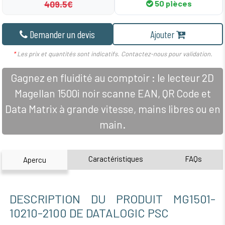
409.5€
50 pièces
Demander un devis
Ajouter
*
Les prix et quantités sont indicatifs. Contactez-nous pour validation.
Gagnez en fluidité au comptoir : le lecteur 2D
Magellan 1500i noir scanne EAN, QR Code et
Data Matrix à grande vitesse, mains libres ou en
main.
Caractéristiques
FAQs
Apercu
DESCRIPTION DU PRODUIT MG1501-
10210-2100 DE DATALOGIC PSC