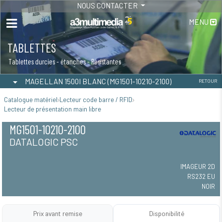
NOUS CONTACTER
MENU
TABLETTES
Tablettes durcies - étanches - Résistantes
MAGELLAN 1500I BLANC (MG1501-10210-2100)
RETOUR
Catalogue matériel
Lecteur code barre / RFID
Lecteur de présentation main libre
MG1501-10210-2100
DATALOGIC PSC
IMAGEUR 2D
RS232 EU
NOIR
Prix avant remise
Disponibilité