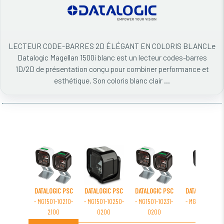
LECTEUR CODE-BARRES 2D ÉLÉGANT EN COLORIS BLANCLe
Datalogic Magellan 1500i blanc est un lecteur codes-barres
1D/2D de présentation conçu pour combiner performance et
esthétique. Son coloris blanc clair ...
DATALOGIC PSC
DATALOGIC PSC
DATALOGIC PSC
DATALOGIC PSC
- MG1501-10210-
- MG1501-10250-
- MG1501-10231-
- MG1501-10310-
2100
0200
0200
0200