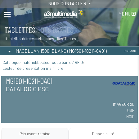
NOUS CONTACTER
MENU
TABLETTES
Tablettes durcies - étanches - Résistantes
MAGELLAN 1500I BLANC (MG1501-10211-0401)
RETOUR
Catalogue matériel
Lecteur code barre / RFID
Lecteur de présentation main libre
MG1501-10211-0401
DATALOGIC PSC
IMAGEUR 2D
USB
NOIR
Prix avant remise
Disponibilité