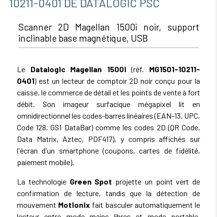
10211-0401 DE DATALOGIC PSC
Scanner 2D Magellan 1500i noir, support
inclinable base magnétique, USB
Le
Datalogic Magellan 1500i
(réf.
MG1501-10211-
0401
) est un lecteur de comptoir 2D noir conçu pour la
caisse, le commerce de détail et les points de vente à fort
débit. Son imageur surfacique mégapixel lit en
omnidirectionnel les codes-barres linéaires (EAN-13, UPC,
Code 128, GS1 DataBar) comme les codes 2D (QR Code,
Data Matrix, Aztec, PDF417), y compris affichés sur
l'écran d'un smartphone (coupons, cartes de fidélité,
paiement mobile).
La technologie
Green Spot
projette un point vert de
confirmation de lecture, tandis que la détection de
mouvement
Motionix
fait basculer automatiquement le
lecteur entre mode mains libres et mode portable.