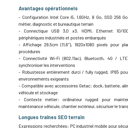
Avantages opérationnels
- Configuration Intel Core i5, 1.6GHz, 8 Go, SSD 256 Go
métier, diagnostic et bureautique terrain
- Connectique USB 3.0 x3, HDMI, Ethernet 10/10
périphériques industriels et postes embarqués
- Affichage 29,5cm (11,6''), 1920x1080 pixels pour pla
procédures
- Connectivité Wi-Fi (802.11ac), Bluetooth, 4G / L
synchroniser les interventions
- Robustesse entièrement durci / fully rugged, IP65 po
environnements exigeants
- Compatible avec accessoires Getac: dock, batterie, al
véhicule et stockage
- Contexte métier: ordinateur rugged pour maintena
maintenance véhicule, chantier extérieur, sécuriser le tran
Longues traînes SEO terrain
Expressions recherchées: PC industriel mobile pour sécur