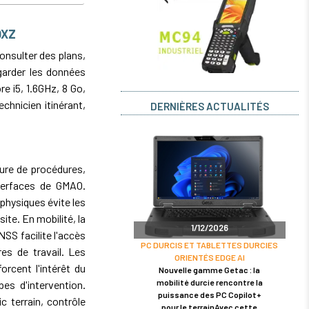
QXZ
onsulter des plans,
 garder les données
re i5, 1.6GHz, 8 Go,
chnicien itinérant,
DERNIÈRES ACTUALITÉS
cture de procédures,
nterfaces de GMAO.
physiques évite les
te. En mobilité, la
1/12/2026
SS facilite l'accès
PC DURCIS ET TABLETTES DURCIES
es de travail. Les
ORIENTÉS EDGE AI
orcent l'intérêt du
Nouvelle gamme Getac : la
mobilité durcie rencontre la
es d'intervention.
puissance des PC Copilot+
 terrain, contrôle
pour le terrainAvec cette