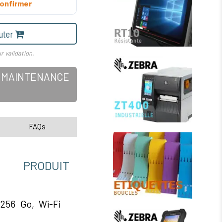
onfirmer
uter
r validation.
C, MAINTENANCE
FAQs
RODUIT
256 Go, Wi-Fi