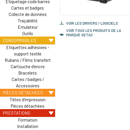
Etiquetage code barres
Cartes et badges
Collecte de données
Traçabilité
VOIR LES DRIVERS / LOGICIELS
Emulateur
VOIR TOUS LES PRODUITS DE LA
Outils
MARQUE GETAC
CONSOMMABLES
Etiquettes adhésives -
support textile
Rubans / Films transfert
Cartouche d'encre
Bracelets
Cartes / badges /
Accessoires
PIÈCES DÉTACHÉES
Têtes d'impression
Pièces détachées
PRESTATIONS
Formation
Installation