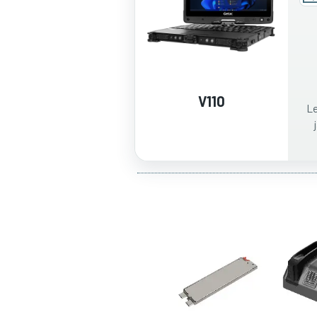
V110
Le