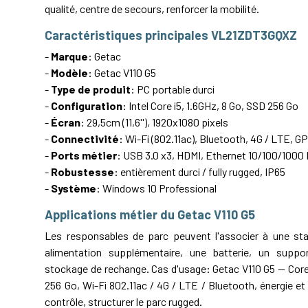
qualité, centre de secours, renforcer la mobilité.
Caractéristiques principales VL21ZDT3GQXZ
-
Marque
: Getac
-
Modèle
: Getac V110 G5
-
Type de produit
: PC portable durci
-
Configuration
: Intel Core i5, 1.6GHz, 8 Go, SSD 256 Go
-
Écran
: 29,5cm (11,6''), 1920x1080 pixels
-
Connectivité
: Wi-Fi (802.11ac), Bluetooth, 4G / LTE, 
-
Ports métier
: USB 3.0 x3, HDMI, Ethernet 10/100/1000 
-
Robustesse
: entièrement durci / fully rugged, IP65
-
Système
: Windows 10 Professional
Applications métier du Getac V110 G5
Les responsables de parc peuvent l'associer à une stat
alimentation supplémentaire, une batterie, un suppo
stockage de rechange. Cas d'usage: Getac V110 G5 — Core
256 Go, Wi-Fi 802.11ac / 4G / LTE / Bluetooth, énergie et
contrôle, structurer le parc rugged.