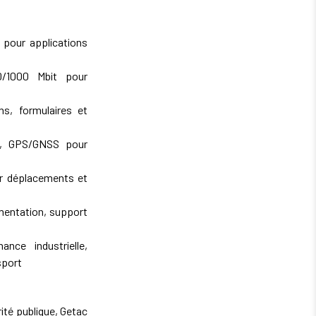
 pour applications
0/1000 Mbit pour
ns, formulaires et
TE, GPS/GNSS pour
ur déplacements et
imentation, support
nce industrielle,
sport
ité publique, Getac