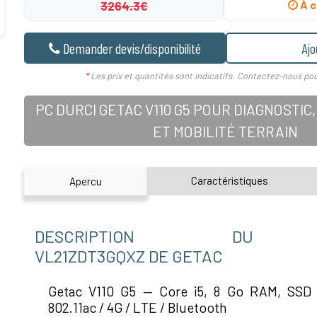
3264.3€
À c
Demander devis/disponibilité
Ajo
*
Les prix et quantités sont indicatifs. Contactez-nous pou
PC DURCI GETAC V110 G5 POUR DIAGNOSTI
ET MOBILITÉ TERRAIN
Caractéristiques
Apercu
DESCRIPTION DU P
VL21ZDT3GQXZ DE GETAC
Getac V110 G5 — Core i5, 8 Go RAM, SSD 
802.11ac / 4G / LTE / Bluetooth