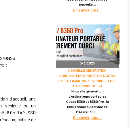
nouvelle
En savoir plus
GPS/GNSS
5/3/2025
Mbit
NOUVELLE GÉNÉRATION
D'ORDINATEURS PORTABLES GETAC
B360 ET B360 PRO : LA ROBUSTESSE
AU SERVICE DE L'IA
Nouvelle génération
d'ordinateurs portables
ion d'accueil, une
Getac B360 et B360 Pro : la
rt véhicule ou un
robustesse au service de
l'IALes B360
 i5, 8 Go RAM, SSD
En savoir plus
 réseaux, cabine de