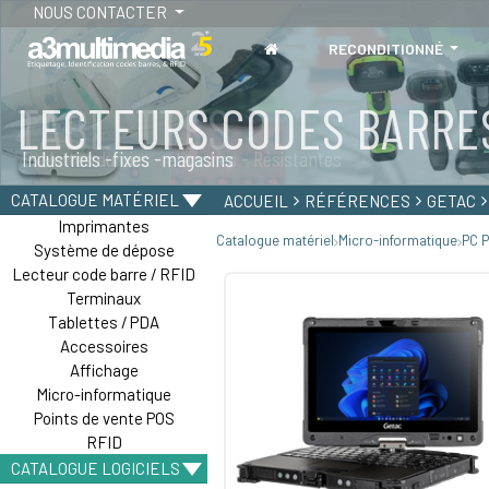
NOUS CONTACTER
RECONDITIONNÉ
TABLETTES
Tablettes durcies - étanches - Résistantes
CATALOGUE MATÉRIEL
ACCUEIL
RÉFÉRENCES
GETAC
Imprimantes
Catalogue matériel
Micro-informatique
PC P
Système de dépose
Lecteur code barre / RFID
Terminaux
Tablettes / PDA
Accessoires
Affichage
Micro-informatique
Points de vente POS
RFID
CATALOGUE LOGICIELS