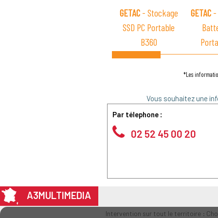
GETAC
- Stockage
GETAC
-
SSD PC Portable
Batt
B360
Porta
*Les informatio
Vous souhaitez une inf
Par télephone :
02 52 45 00 20
A3MULTIMEDIA
Intervention sur tout le territoire : Ch