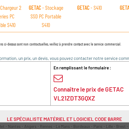
 Chargeur 2
GETAC
- Stockage
GETAC
- S410
GET
eries PC
SSD PC Portable
ble S410
S410
ns ci-dessus sont non contractuelles, veillez à prendre contact avec le service commercial.
ormation, un prix, un devis, vous pouvez contacter notre service comm
En remplissant le formulaire :
Connaître le prix de GETAC
VL21ZDT3GQXZ
LE SPÉCIALISTE MATÉRIEL ET LOGICIEL CODE BARRE
olet - Nantes - Angers - Rennes - Le Mans - Bordeaux - Paris - Lille - Brest -