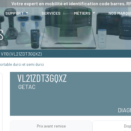
Votre expert en mobilité et identification code barres, RF
SUPPORT
SERVICES
MÉTIERS
NOS MARQU
V110 (VL21ZDT3GQXZ)
ortable durci et semi durci
VL21ZDT3GQXZ
GETAC
DIAG
Prix avant remise
Disp