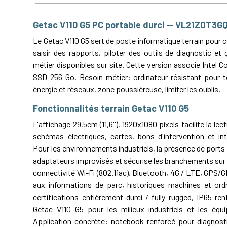
Getac V110 G5 PC portable durci — VL21ZDT3G
Le Getac V110 G5 sert de poste informatique terrain pour c
saisir des rapports, piloter des outils de diagnostic et
métier disponibles sur site. Cette version associe Intel Co
SSD 256 Go. Besoin métier: ordinateur résistant pour te
énergie et réseaux, zone poussiéreuse, limiter les oublis.
Fonctionnalités terrain Getac V110 G5
L'affichage 29,5cm (11,6''), 1920x1080 pixels facilite la le
schémas électriques, cartes, bons d'intervention et i
Pour les environnements industriels, la présence de ports 
adaptateurs improvisés et sécurise les branchements sur si
connectivité Wi-Fi (802.11ac), Bluetooth, 4G / LTE, GPS/GN
aux informations de parc, historiques machines et ordr
certifications entièrement durci / fully rugged, IP65 renf
Getac V110 G5 pour les milieux industriels et les équip
Application concrète: notebook renforcé pour diagnostic