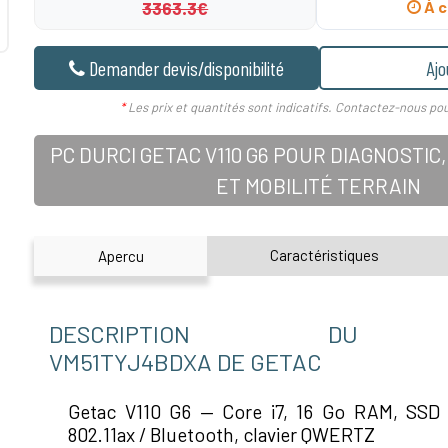
3363.3€
À c
Demander devis/disponibilité
Ajo
*
Les prix et quantités sont indicatifs. Contactez-nous pou
PC DURCI GETAC V110 G6 POUR DIAGNOSTI
ET MOBILITÉ TERRAIN
Caractéristiques
Apercu
DESCRIPTION DU P
VM51TYJ4BDXA DE GETAC
Getac V110 G6 — Core i7, 16 Go RAM, SSD 
802.11ax / Bluetooth, clavier QWERTZ