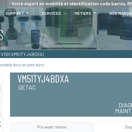
Votre expert en mobilité et identification code barres, RF
SUPPORT
SERVICES
MÉTIERS
NOS MARQU
V110 (VM51TYJ4BDXA)
ortable durci et semi durci
VM51TYJ4BDXA
GETAC
DIAG
MAINT
Prix avant remise
Disp