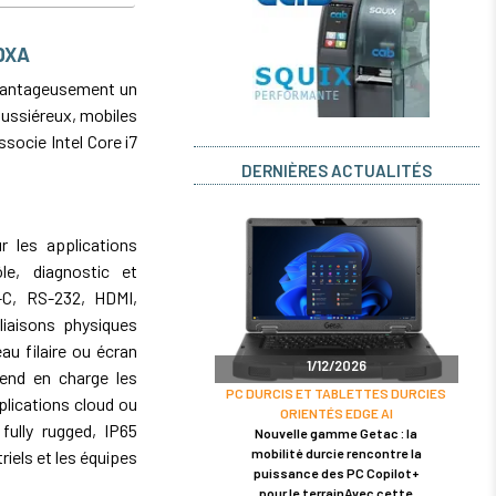
BDXA
avantageusement un
ussiéreux, mobiles
socie Intel Core i7
DERNIÈRES ACTUALITÉS
ur les applications
le, diagnostic et
-C, RS-232, HDMI,
iaisons physiques
u filaire ou écran
1/12/2026
rend en charge les
PC DURCIS ET TABLETTES DURCIES
lications cloud ou
ORIENTÉS EDGE AI
fully rugged, IP65
Nouvelle gamme Getac : la
mobilité durcie rencontre la
riels et les équipes
puissance des PC Copilot+
pour le terrainAvec cette