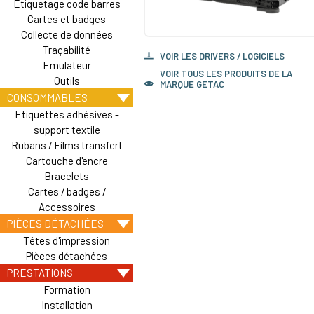
Etiquetage code barres
Cartes et badges
Collecte de données
Traçabilité
VOIR LES DRIVERS / LOGICIELS
Emulateur
VOIR TOUS LES PRODUITS DE LA
Outils
MARQUE GETAC
CONSOMMABLES
Etiquettes adhésives -
support textile
Rubans / Films transfert
Cartouche d'encre
Bracelets
Cartes / badges /
Accessoires
PIÈCES DÉTACHÉES
Têtes d'impression
Pièces détachées
PRESTATIONS
Formation
Installation