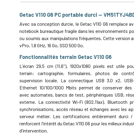
Getac V110 G6 PC portable durci — VM51TYJ4
Avec sa conception durcie, le Getac V110 G6 remplace 
notebook bureautique fragile dans les environnements po
ou soumis aux manipulations fréquentes. Cette version as
vPro, 1.8 GHz, 16 Go, SSD 500 Go.
Fonctionnalités terrain Getac V110 G6
L'écran 29,5 cm (11,6''), 1920x1080 pixels est utile po
terrain: cartographie, formulaires, photos de contrô
supervision locale. La connectique USB 3.0 x2, USB
Ethernet 10/100/1000 Mbits permet de conserver des l
avec automates, bancs de test, périphériques USB, résea
externe. La connectivité Wi-Fi (802.11ax), Bluetooth p
synchronisations, accès réseau et échanges avec les app
serveur métier. Les certifications entièrement durci / 
renforcent l'intérêt du Getac V110 G6 pour les milieux indust
d'intervention.