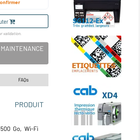
onfirmer
uter
r validation.
C, MAINTENANCE
FAQs
RODUIT
500 Go, Wi-Fi