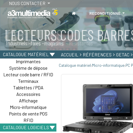
NOUS CONTACTER
RECONDITIONNÉ
TABLETTES
Tablettes durcies - étanches - Résistantes
CATALOGUE MATÉRIEL
ACCUEIL
RÉFÉRENCES
GETAC
Imprimantes
Catalogue matériel
Micro-informatique
PC P
Système de dépose
Lecteur code barre / RFID
Terminaux
Tablettes / PDA
Accessoires
Affichage
Micro-informatique
Points de vente POS
RFID
CATALOGUE LOGICIELS