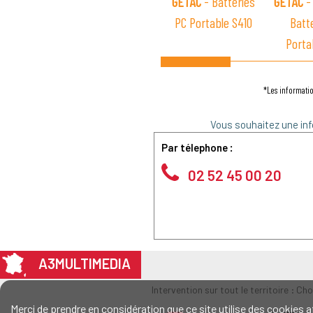
GETAC
- Batteries
GETAC
-
PC Portable S410
Batt
Porta
*Les informatio
Vous souhaitez une inf
Par télephone :
02 52 45 00 20
A3MULTIMEDIA
Intervention sur tout le territoire : Ch
Merci de prendre en considération que ce site utilise des cookie