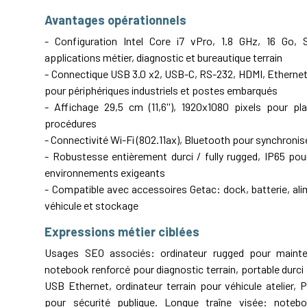
Avantages opérationnels
- Configuration Intel Core i7 vPro, 1.8 GHz, 16 Go
applications métier, diagnostic et bureautique terrain
- Connectique USB 3.0 x2, USB-C, RS-232, HDMI, Ethernet
pour périphériques industriels et postes embarqués
- Affichage 29,5 cm (11,6''), 1920x1080 pixels pour pla
procédures
- Connectivité Wi-Fi (802.11ax), Bluetooth pour synchronis
- Robustesse entièrement durci / fully rugged, IP65 po
environnements exigeants
- Compatible avec accessoires Getac: dock, batterie, al
véhicule et stockage
Expressions métier ciblées
Usages SEO associés: ordinateur rugged pour maintena
notebook renforcé pour diagnostic terrain, portable durc
USB Ethernet, ordinateur terrain pour véhicule atelier, P
pour sécurité publique. Longue traîne visée: noteb