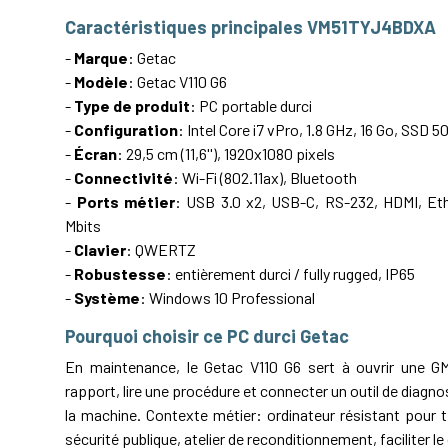
Caractéristiques principales VM51TYJ4BDXA
-
Marque
: Getac
-
Modèle
: Getac V110 G6
-
Type de produit
: PC portable durci
-
Configuration
: Intel Core i7 vPro, 1.8 GHz, 16 Go, SSD 
-
Écran
: 29,5 cm (11,6''), 1920x1080 pixels
-
Connectivité
: Wi-Fi (802.11ax), Bluetooth
-
Ports métier
: USB 3.0 x2, USB-C, RS-232, HDMI, Et
Mbits
-
Clavier
: QWERTZ
-
Robustesse
: entièrement durci / fully rugged, IP65
-
Système
: Windows 10 Professional
Pourquoi choisir ce PC durci Getac
En maintenance, le Getac V110 G6 sert à ouvrir une G
rapport, lire une procédure et connecter un outil de diagno
la machine. Contexte métier: ordinateur résistant pour te
sécurité publique, atelier de reconditionnement, faciliter le