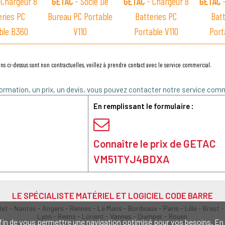
 Chargeur 8
GETAC
- Socle De
GETAC
- Chargeur 8
GETAC
-
eries PC
Bureau PC Portable
Batteries PC
Batt
ble B360
V110
Portable V110
Port
ns ci-dessus sont non contractuelles, veillez à prendre contact avec le service commercial.
ormation, un prix, un devis, vous pouvez contacter notre service comm
En remplissant le formulaire :
Connaître le prix de GETAC
VM51TYJ4BDXA
LE SPÉCIALISTE MATÉRIEL ET LOGICIEL CODE BARRE
olet - Nantes - Angers - Rennes - Le Mans - Bordeaux - Paris - Lille - Brest -
Lyon - Reims - Lorient - Vannes - Quimper - Rouen
s afin de vous permettre une navigation optimisé pour vos besoins. 