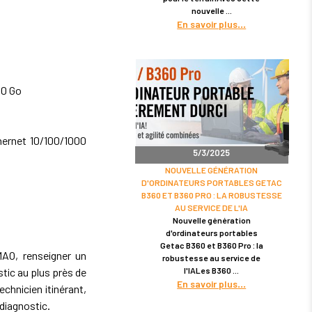
nouvelle
En savoir plus
500 Go
hernet 10/100/1000
5/3/2025
NOUVELLE GÉNÉRATION
D'ORDINATEURS PORTABLES GETAC
B360 ET B360 PRO : LA ROBUSTESSE
AU SERVICE DE L'IA
Nouvelle génération
d'ordinateurs portables
Getac B360 et B360 Pro : la
MAO, renseigner un
robustesse au service de
l'IALes B360
stic au plus près de
En savoir plus
chnicien itinérant,
 diagnostic.