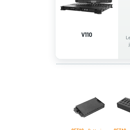
V110
Le