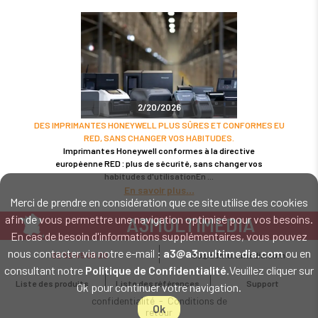
2/20/2026
DES IMPRIMANTES HONEYWELL PLUS SÛRES ET CONFORMES EU
RED, SANS CHANGER VOS HABITUDES.
Imprimantes Honeywell conformes à la directive
européenne RED : plus de sécurité, sans changer vos
habitudes d'utilisationEn
En savoir plus
Merci de prendre en considération que ce site utilise des cookies
afin de vous permettre une navigation optimisé pour vos besoins.
A3MULTIMEDIA
En cas de besoin d'informations supplémentaires, vous pouvez
LE SPÉCIALISTE MATÉRIEL ET LOGICIEL CODE BARRE
nous contacter via notre e-mail :
a3@a3multimedia.com
ou en
02 52 45 00 20
a3@a3multimedia.com
Intervention sur tout le territoire : Cholet - Nantes - Angers - Rennes - Le
consultant notre
Politique de Confidentialité
.Veuillez cliquer sur
Mans - Bordeaux - Paris - Lille - Brest - Toulouse - Marseille - Poitiers -
Liste des produits
Liste des références
Support
Ok pour continuer votre navigation.
Caen - Lyon - Reims - Lorient - Vannes - Quimper - Rouen
Mentions légales
-
Politique de
confidentialité
-
Conditions de
Ok
retour