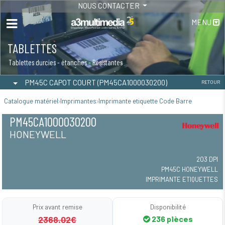
NOUS CONTACTER
MENU
TABLETTES
Tablettes durcies - étanches - Résistantes
PM45C CAPOT COURT (PM45CA1000030200)
RETOUR
Catalogue matériel
Imprimantes
Imprimante etiquette Code Barre
PM45CA1000030200
HONEYWELL
203 DPI
PM45C HONEYWELL
IMPRIMANTE ETIQUETTES
Prix avant remise
Disponibilité
2368.02€
236 pièces