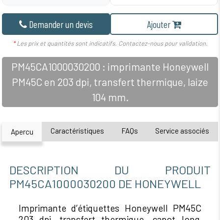
Demander un devis
Ajouter
*
Les prix et quantités sont indicatifs. Contactez-nous pour validation.
PM45CA1000030200 : imprimante Honeywell
PM45C en 203 dpi, transfert thermique, laize
104 mm.
Caractéristiques
FAQs
Service associés
Apercu
DESCRIPTION DU PRODUIT
PM45CA1000030200 DE HONEYWELL
Imprimante d’étiquettes Honeywell PM45C
203 dpi, transfert thermique, capot long,