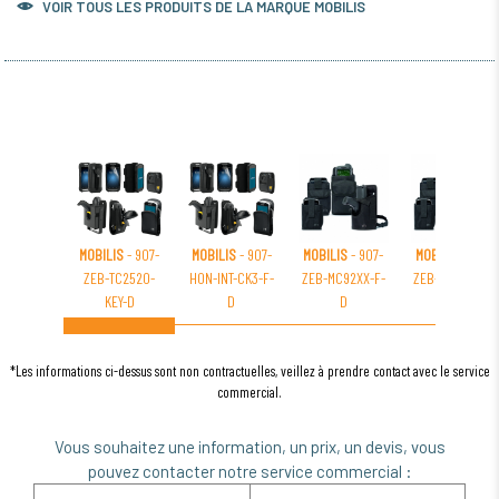
VOIR TOUS LES PRODUITS DE LA MARQUE MOBILIS
MOBILIS
- 907-
MOBILIS
- 907-
MOBILIS
- 907-
MOBILIS
- 907-
ZEB-TC2520-
HON-INT-CK3-F-
ZEB-MC92XX-F-
ZEB-TC70-75-F-
KEY-D
D
D
D
*Les informations ci-dessus sont non contractuelles, veillez à prendre contact avec le service
commercial.
Vous souhaitez une information, un prix, un devis, vous
pouvez contacter notre service commercial :