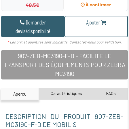
40.5€
À confirmer
Demander
Ajouter
devis/disponibilité
*
Les prix et quantités sont indicatifs. Contactez-nous pour validation.
907-ZEB-MC3190-F-D - FACILITE LE
TRANSPORT DES ÉQUIPEMENTS POUR ZEBRA
MC3190
Caractéristiques
FAQs
Apercu
DESCRIPTION DU PRODUIT 907-ZEB-
MC3190-F-D DE MOBILIS