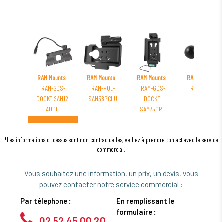
RAM Mounts
-
RAM Mounts
-
RAM Mounts
-
RAM Mounts
-
RAM-GDS-
RAM-HOL-
RAM-GDS-
RAM-230U
DOCKT-SAM12-
SAM58PCLU
DOCKF-
AUD1U
SAM75CPU
*Les informations ci-dessus sont non contractuelles, veillez à prendre contact avec le service
commercial.
Vous souhaitez une information, un prix, un devis, vous
pouvez contacter notre service commercial :
Par télephone :
En remplissant le
formulaire :
02 52 45 00 20