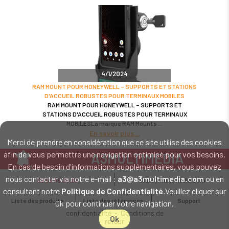
4/1/2024
RAM MOUNT POUR HONEYWELL – SUPPORTS ET STATIONS
D'ACCUEIL ROBUSTES POUR TERMINAUX MOBILES
RAM MOUNT POUR HONEYWELL – SUPPORTS ET
STATIONS D'ACCUEIL ROBUSTES POUR TERMINAUX
MOBILESLa marque RAM Mounts
En savoir plus
Merci de prendre en considération que ce site utilise des cookies
afin de vous permettre une navigation optimisé pour vos besoins.
A3MULTIMEDIA
En cas de besoin d'informations supplémentaires, vous pouvez
LE SPÉCIALISTE MATÉRIEL ET LOGICIEL CODE BARRE
nous contacter via notre e-mail :
a3@a3multimedia.com
ou en
02 52 45 00 20
a3@a3multimedia.com
Intervention sur tout le territoire : Cholet - Nantes - Angers - Rennes - Le
consultant notre
Politique de Confidentialité
.Veuillez cliquer sur
Mans - Bordeaux - Paris - Lille - Brest - Toulouse - Marseille - Poitiers -
Liste des produits
Liste des références
Support
Ok pour continuer votre navigation.
Caen - Lyon - Reims - Lorient - Vannes - Quimper - Rouen
Mentions légales
-
Politique de
confidentialité
-
Conditions de
Ok
retour