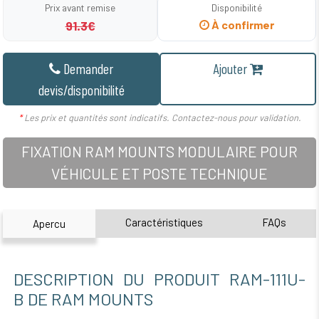
Prix avant remise
Disponibilité
91.3€
À confirmer
Demander
Ajouter
devis/disponibilité
*
Les prix et quantités sont indicatifs. Contactez-nous pour validation.
FIXATION RAM MOUNTS MODULAIRE POUR
VÉHICULE ET POSTE TECHNIQUE
Caractéristiques
FAQs
Apercu
DESCRIPTION DU PRODUIT RAM-111U-
B DE RAM MOUNTS