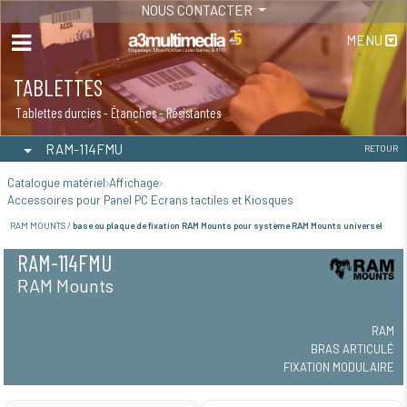
NOUS CONTACTER
MENU
TABLETTES
Tablettes durcies - Étanches - Résistantes
RAM-114FMU
RETOUR
Catalogue matériel
Affichage
Accessoires pour Panel PC Ecrans tactiles et Kiosques
RAM MOUNTS /
base ou plaque de fixation RAM Mounts pour système RAM Mounts universel
RAM-114FMU
RAM Mounts
RAM
BRAS ARTICULÉ
FIXATION MODULAIRE