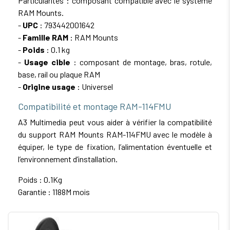
Particularités : composant compatible avec le système
RAM Mounts.
-
UPC
: 793442001642
-
Famille RAM
: RAM Mounts
-
Poids
: 0.1 kg
-
Usage cible
: composant de montage, bras, rotule,
base, rail ou plaque RAM
-
Origine usage
: Universel
Compatibilité et montage RAM-114FMU
A3 Multimedia peut vous aider à vérifier la compatibilité
du support RAM Mounts RAM-114FMU avec le modèle à
équiper, le type de fixation, l’alimentation éventuelle et
l’environnement d’installation.
Poids : 0.1Kg
Garantie : 1188M mois