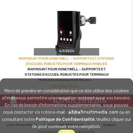
4/1/2024
RAM MOUNT POUR HONEYWELL – SUPPORTS ET STATIONS
D'ACCUEIL ROBUSTES POUR TERMINAUX MOBILES
RAM MOUNT POUR HONEYWELL – SUPPORTS ET
STATIONS D'ACCUEIL ROBUSTES POUR TERMINAUX
MOBILESLa marque RAM Mounts
En savoir plus
Merci de prendre en considération que ce site utilise des cookies
afin de vous permettre une navigation optimisé pour vos besoins.
A3MULTIMEDIA
En cas de besoin d'informations supplémentaires, vous pouvez
LE SPÉCIALISTE MATÉRIEL ET LOGICIEL CODE BARRE
nous contacter via notre e-mail :
a3@a3multimedia.com
ou en
02 52 45 00 20
a3@a3multimedia.com
Intervention sur tout le territoire : Cholet - Nantes - Angers - Rennes - Le
consultant notre
Politique de Confidentialité
.Veuillez cliquer sur
Mans - Bordeaux - Paris - Lille - Brest - Toulouse - Marseille - Poitiers -
Liste des produits
Liste des références
Support
Ok pour continuer votre navigation.
Caen - Lyon - Reims - Lorient - Vannes - Quimper - Rouen
Mentions légales
-
Politique de
confidentialité
-
Conditions de