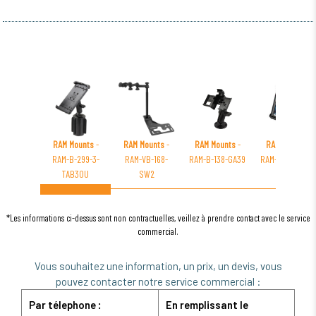
RAM Mounts
-
RAM Mounts
-
RAM Mounts
-
RAM Mounts
-
RAM-B-299-3-
RAM-VB-168-
RAM-B-138-GA39
RAM-B-108-TAB
TAB30U
SW2
*Les informations ci-dessus sont non contractuelles, veillez à prendre contact avec le service
commercial.
Vous souhaitez une information, un prix, un devis, vous
pouvez contacter notre service commercial :
Par télephone :
En remplissant le