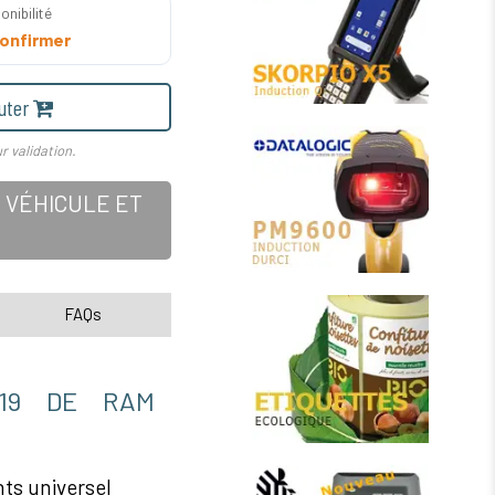
onibilité
onfirmer
uter
r validation.
 VÉHICULE ET
FAQs
119 DE RAM
s universel