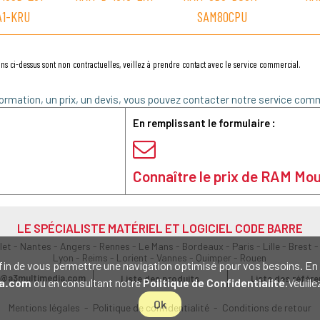
A1-KRU
SAM80CPU
ns ci-dessus sont non contractuelles, veillez à prendre contact avec le service commercial.
ormation, un prix, un devis, vous pouvez contacter notre service comm
En remplissant le formulaire :
Connaître le prix de RAM Mo
LE SPÉCIALISTE MATÉRIEL ET LOGICIEL CODE BARRE
olet - Nantes - Angers - Rennes - Le Mans - Bordeaux - Paris - Lille - Brest -
Lyon - Reims - Lorient - Vannes - Quimper - Rouen
s afin de vous permettre une navigation optimisé pour vos besoins. 
@a3multimedia.com
Liste des produits
Liste des référ
a.com
ou en consultant notre
Politique de Confidentialité
.Veuill
Ok
Mentions légales
-
Politique de confidentialité
-
Conditions de retour