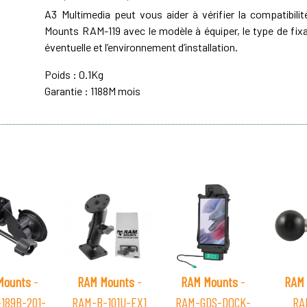
A3 Multimedia peut vous aider à vérifier la compatibil
Mounts RAM-119 avec le modèle à équiper, le type de fixat
éventuelle et l’environnement d’installation.
Poids : 0.1Kg
Garantie : 1188M mois
Mounts
-
RAM Mounts
-
RAM Mounts
-
RAM 
189B-201-
RAM-B-101U-EX1
RAM-GDS-DOCK-
RA