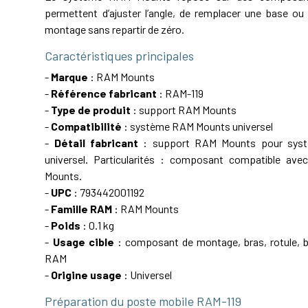
permettent d’ajuster l’angle, de remplacer une base ou 
montage sans repartir de zéro.
Caractéristiques principales
-
Marque
: RAM Mounts
-
Référence fabricant
: RAM-119
-
Type de produit
: support RAM Mounts
-
Compatibilité
: système RAM Mounts universel
-
Détail fabricant
: support RAM Mounts pour sys
universel. Particularités : composant compatible av
Mounts.
-
UPC
: 793442001192
-
Famille RAM
: RAM Mounts
-
Poids
: 0.1 kg
-
Usage cible
: composant de montage, bras, rotule, ba
RAM
-
Origine usage
: Universel
Préparation du poste mobile RAM-119