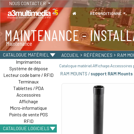
NOUS CONTACTER
RECONDITIONNÉ
MAINTENANCE - INSTALL
TABLETTES
Maintenance
Tablettes durcies - Étanches - Résistantes
CATALOGUE MATÉRIEL
ACCUEIL
RÉFÉRENCES
RAM MO
Imprimantes
Catalogue matériel
Affichage
Accessoires p
Système de dépose
RAM MOUNTS /
support RAM Mounts 
Lecteur code barre / RFID
Terminaux
Tablettes / PDA
Accessoires
Affichage
Micro-informatique
Points de vente POS
RFID
CATALOGUE LOGICIELS