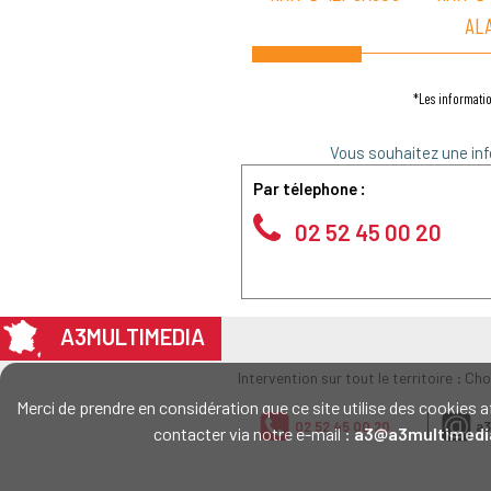
AL
*Les informatio
Vous souhaitez une inf
Par télephone :
02 52 45 00 20
A3MULTIMEDIA
Intervention sur tout le territoire : Ch
Merci de prendre en considération que ce site utilise des cookie
02 52 45 00 20
a3
contacter via notre e-mail :
a3@a3multimedi