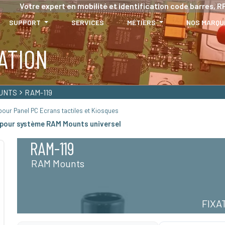
Votre expert en mobilité et identification code barres, RF
SUPPORT
SERVICES
MÉTIERS
NOS MARQU
ATION
UNTS
RAM-119
our Panel PC Ecrans tactiles et Kiosques
pour système RAM Mounts universel
RAM-119
RAM Mounts
FIXA