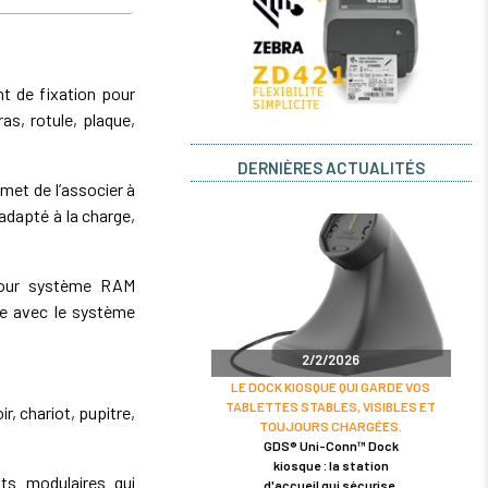
 de fixation pour
s, rotule, plaque,
DERNIÈRES ACTUALITÉS
et de l’associer à
dapté à la charge,
pour système RAM
le avec le système
2/2/2026
LE DOCK KIOSQUE QUI GARDE VOS
TABLETTES STABLES, VISIBLES ET
r, chariot, pupitre,
TOUJOURS CHARGÉES.
GDS® Uni-Conn™ Dock
kiosque : la station
s modulaires qui
d'accueil qui sécurise,