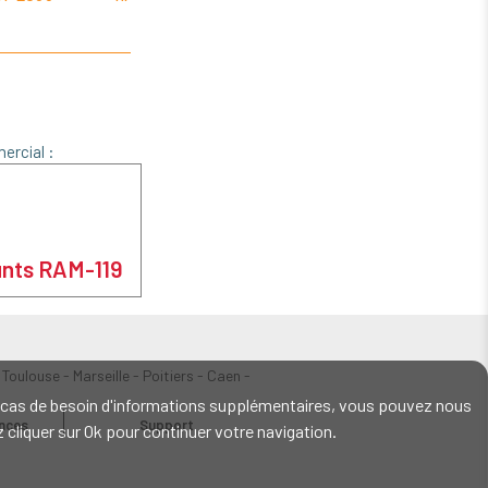
2080
ercial :
unts RAM-119
 Toulouse - Marseille - Poitiers - Caen -
En cas de besoin d'informations supplémentaires, vous pouvez nous
ences
Support
ez cliquer sur Ok pour continuer votre navigation.