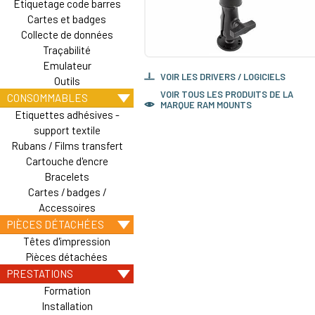
Etiquetage code barres
Cartes et badges
Collecte de données
Traçabilité
Emulateur
VOIR LES DRIVERS / LOGICIELS
Outils
VOIR TOUS LES PRODUITS DE LA
CONSOMMABLES
MARQUE RAM MOUNTS
Etiquettes adhésives -
support textile
Rubans / Films transfert
Cartouche d'encre
Bracelets
Cartes / badges /
Accessoires
PIÈCES DÉTACHÉES
Têtes d'impression
Pièces détachées
PRESTATIONS
Formation
Installation