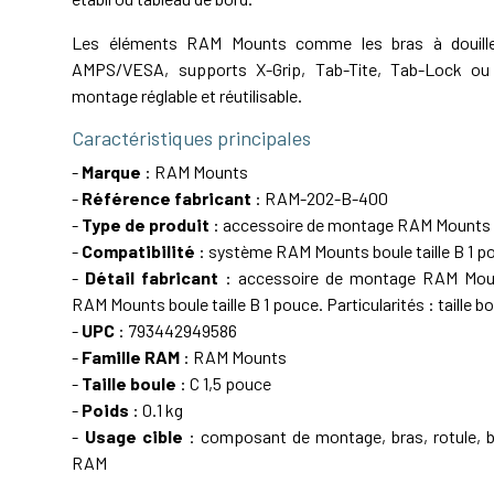
Les éléments RAM Mounts comme les bras à douille,
AMPS/VESA, supports X-Grip, Tab-Tite, Tab-Lock ou 
montage réglable et réutilisable.
Caractéristiques principales
-
Marque
: RAM Mounts
-
Référence fabricant
: RAM-202-B-400
-
Type de produit
: accessoire de montage RAM Mounts
-
Compatibilité
: système RAM Mounts boule taille B 1 p
-
Détail fabricant
: accessoire de montage RAM Mou
RAM Mounts boule taille B 1 pouce. Particularités : taille bo
-
UPC
: 793442949586
-
Famille RAM
: RAM Mounts
-
Taille boule
: C 1,5 pouce
-
Poids
: 0.1 kg
-
Usage cible
: composant de montage, bras, rotule, ba
RAM