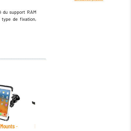
ité du support RAM
type de fixation,
Mounts
-
RAM Mounts
-
RAM Mounts
-
RAM