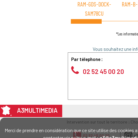
RAM-GDS-DOCK-
RAM-B-
SAM78CU
*Les informatio
Vous souhaitez une inf
Par télephone :
02 52 45 00 20
A3MULTIMEDIA
Intervention sur tout le territoire : Ch
Merci de prendre en considération que ce site utilise des cookie
02 52 45 00 20
a3
contacter via notre e-mail :
a3@a3multimedi