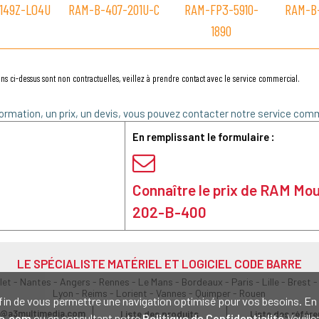
149Z-LO4U
RAM-B-407-201U-C
RAM-FP3-5910-
RAM-B
1890
ns ci-dessus sont non contractuelles, veillez à prendre contact avec le service commercial.
ormation, un prix, un devis, vous pouvez contacter notre service comm
En remplissant le formulaire :
Connaître le prix de RAM Mo
202-B-400
LE SPÉCIALISTE MATÉRIEL ET LOGICIEL CODE BARRE
olet - Nantes - Angers - Rennes - Le Mans - Bordeaux - Paris - Lille - Brest -
Lyon - Reims - Lorient - Vannes - Quimper - Rouen
s afin de vous permettre une navigation optimisé pour vos besoins. 
@a3multimedia.com
Liste des produits
Liste des référ
a.com
ou en consultant notre
Politique de Confidentialité
.Veuill