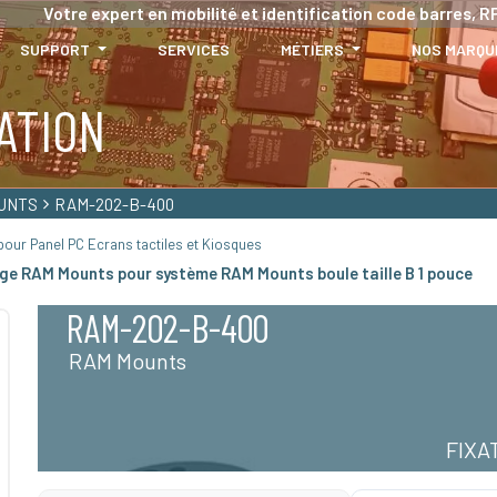
Votre expert en mobilité et identification code barres, RF
SUPPORT
SERVICES
MÉTIERS
NOS MARQU
ATION
UNTS
RAM-202-B-400
our Panel PC Ecrans tactiles et Kiosques
e RAM Mounts pour système RAM Mounts boule taille B 1 pouce
RAM-202-B-400
RAM Mounts
FIXA