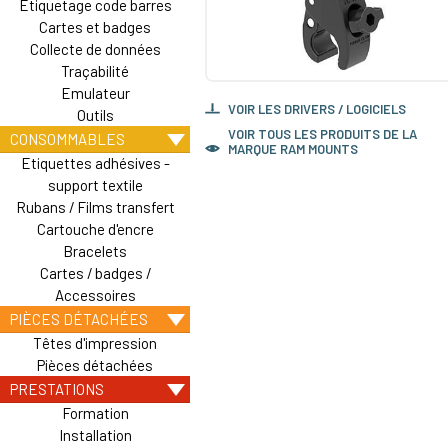
Etiquetage code barres
Cartes et badges
Collecte de données
Traçabilité
Emulateur
VOIR LES DRIVERS / LOGICIELS
Outils
VOIR TOUS LES PRODUITS DE LA
CONSOMMABLES
MARQUE RAM MOUNTS
Etiquettes adhésives -
support textile
Rubans / Films transfert
Cartouche d'encre
Bracelets
Cartes / badges /
Accessoires
PIÈCES DÉTACHÉES
Têtes d'impression
Pièces détachées
PRESTATIONS
Formation
Installation