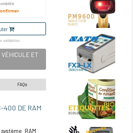
onibilité
onfirmer
uter
r validation.
 VÉHICULE ET
FAQs
B-400 DE RAM
 système RAM