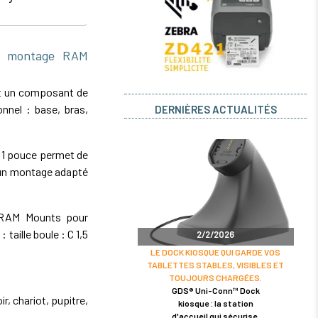
e montage RAM
t un composant de
nnel : base, bras,
DERNIÈRES ACTUALITÉS
 1 pouce permet de
 un montage adapté
e RAM Mounts pour
taille boule : C 1,5
2/2/2026
LE DOCK KIOSQUE QUI GARDE VOS
TABLETTES STABLES, VISIBLES ET
TOUJOURS CHARGÉES.
GDS® Uni-Conn™ Dock
r, chariot, pupitre,
kiosque : la station
d'accueil qui sécurise,