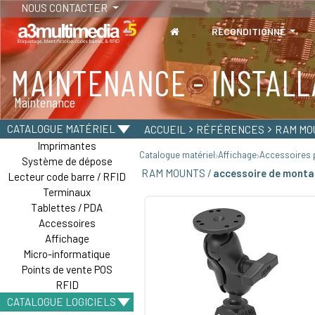
NOUS CONTACTER
RECONDITIONNÉ
MAINTENANCE - INSTALL
TABLETTES
Maintenance
Tablettes durcies - Étanches - Résistantes
CATALOGUE MATÉRIEL
ACCUEIL
RÉFÉRENCES
RAM MO
Imprimantes
Catalogue matériel
Affichage
Accessoires p
Système de dépose
RAM MOUNTS /
accessoire de montag
Lecteur code barre / RFID
Terminaux
Tablettes / PDA
Accessoires
Affichage
Micro-informatique
Points de vente POS
RFID
CATALOGUE LOGICIELS