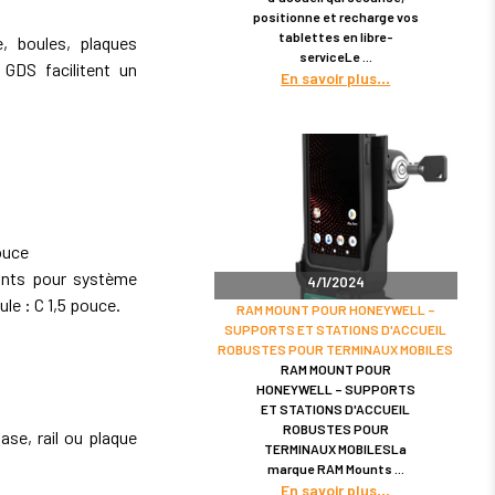
positionne et recharge vos
tablettes en libre-
 boules, plaques
serviceLe
GDS facilitent un
En savoir plus
ouce
nts pour système
4/1/2024
ule : C 1,5 pouce.
RAM MOUNT POUR HONEYWELL –
SUPPORTS ET STATIONS D'ACCUEIL
ROBUSTES POUR TERMINAUX MOBILES
RAM MOUNT POUR
HONEYWELL – SUPPORTS
ET STATIONS D'ACCUEIL
ROBUSTES POUR
se, rail ou plaque
TERMINAUX MOBILESLa
marque RAM Mounts
En savoir plus