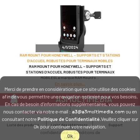
4/1/2024
RAM MOUNT POUR HONEYWELL – SUPPORTS ET STATIONS
D'ACCUEIL ROBUSTES POUR TERMINAUX MOBILES
RAM MOUNT POUR HONEYWELL – SUPPORTS ET
STATIONS D'ACCUEIL ROBUSTES POUR TERMINAUX
MOBILESLa marque RAM Mounts
En savoir plus
Merci de prendre en considération que ce site utilise des cookies
afin de vous permettre une navigation optimisé pour vos besoins.
A3MULTIMEDIA
En cas de besoin d'informations supplémentaires, vous pouvez
LE SPÉCIALISTE MATÉRIEL ET LOGICIEL CODE BARRE
nous contacter via notre e-mail :
a3@a3multimedia.com
ou en
02 52 45 00 20
a3@a3multimedia.com
Intervention sur tout le territoire : Cholet - Nantes - Angers - Rennes - Le
consultant notre
Politique de Confidentialité
.Veuillez cliquer sur
Mans - Bordeaux - Paris - Lille - Brest - Toulouse - Marseille - Poitiers -
Liste des produits
Liste des références
Support
Ok pour continuer votre navigation.
Caen - Lyon - Reims - Lorient - Vannes - Quimper - Rouen
Mentions légales
-
Politique de
confidentialité
-
Conditions de
Ok
retour