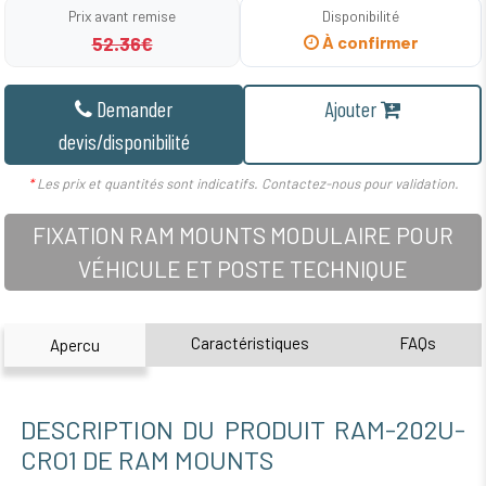
Prix avant remise
Disponibilité
52.36€
À confirmer
Demander
Ajouter
devis/disponibilité
*
Les prix et quantités sont indicatifs. Contactez-nous pour validation.
FIXATION RAM MOUNTS MODULAIRE POUR
VÉHICULE ET POSTE TECHNIQUE
Caractéristiques
FAQs
Apercu
DESCRIPTION DU PRODUIT RAM-202U-
CRO1 DE RAM MOUNTS