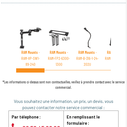
RAM Mounts
-
RAM Mounts
-
RAM Mounts
-
RAM Mounts
-
RAM-VP-SW1-
RAM-FP2-6300-
RAM-B-316-1-24-
RAM-B-177-LO3
89-240
1300
202U
*Les informations ci-dessus sont non contractuelles, veillez à prendre contact avec le service
commercial.
Vous souhaitez une information, un prix, un devis, vous
pouvez contacter notre service commercial :
Par télephone :
En remplissant le
formulaire :