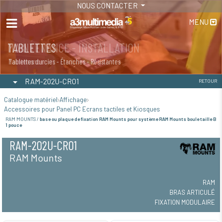
NOUS CONTACTER
MENU
MAINTENANCE - INSTALLATION
TABLETTES
Maintenance
Tablettes durcies - Étanches - Résistantes
RAM-202U-CRO1
RETOUR
Catalogue matériel
Affichage
Accessoires pour Panel PC Ecrans tactiles et Kiosques
RAM MOUNTS /
base ou plaque de fixation RAM Mounts pour système RAM Mounts boule taille B
1 pouce
RAM-202U-CRO1
RAM Mounts
RAM
BRAS ARTICULÉ
FIXATION MODULAIRE