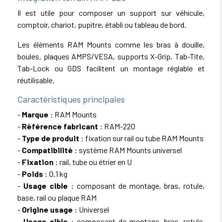
Il est utile pour composer un support sur véhicule,
comptoir, chariot, pupitre, établi ou tableau de bord.
Les éléments RAM Mounts comme les bras à douille,
boules, plaques AMPS/VESA, supports X-Grip, Tab-Tite,
Tab-Lock ou GDS facilitent un montage réglable et
réutilisable.
Caractéristiques principales
-
Marque
: RAM Mounts
-
Référence fabricant
: RAM-220
-
Type de produit
: fixation sur rail ou tube RAM Mounts
-
Compatibilité
: système RAM Mounts universel
-
Fixation
: rail, tube ou étrier en U
-
Poids
: 0.1 kg
-
Usage cible
: composant de montage, bras, rotule,
base, rail ou plaque RAM
-
Origine usage
: Universel
-
Usage cible
: composant de montage, bras, rotule,