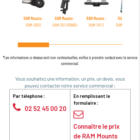
RAM Mounts
-
RAM Mounts
-
RAM Mounts
-
RAM Mounts
-
RAM-285U
RAM-301-RBNBU
RAM-119-3
RAM-GDS-SKIN-
SAM24
*Les informations ci-dessus sont non contractuelles, veillez à prendre contact avec le service
commercial.
Vous souhaitez une information, un prix, un devis, vous
pouvez contacter notre service commercial :
Par télephone :
En remplissant le
formulaire :
02 52 45 00 20
Connaître le prix
de RAM Mounts