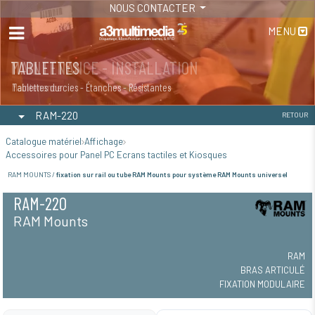
NOUS CONTACTER
MENU
MAINTENANCE - INSTALLATION
TABLETTES
Maintenance
Tablettes durcies - Étanches - Résistantes
RAM-220
RETOUR
Catalogue matériel
Affichage
Accessoires pour Panel PC Ecrans tactiles et Kiosques
RAM MOUNTS /
fixation sur rail ou tube RAM Mounts pour système RAM Mounts universel
RAM-220
RAM Mounts
RAM
BRAS ARTICULÉ
FIXATION MODULAIRE