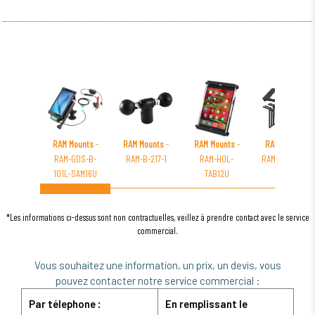
RAM Mounts
-
RAM Mounts
-
RAM Mounts
-
RAM Mounts
-
RAM-GDS-B-
RAM-B-217-1
RAM-HOL-
RAM-FP4-6810-
101L-SAM16U
TAB12U
3260
*Les informations ci-dessus sont non contractuelles, veillez à prendre contact avec le service
commercial.
Vous souhaitez une information, un prix, un devis, vous
pouvez contacter notre service commercial :
Par télephone :
En remplissant le