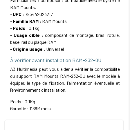
Particularités : composant compatible avec le système
RAM Mounts.
-
UPC
: 793442023217
-
Famille RAM
: RAM Mounts
-
Poids
: 0.1 kg
-
Usage cible
: composant de montage, bras, rotule,
base, rail ou plaque RAM
-
Origine usage
: Universel
À vérifier avant installation RAM-232-0U
A3 Multimedia peut vous aider à vérifier la compatibilité
du support RAM Mounts RAM-232-0U avec le modèle à
équiper, le type de fixation, l’alimentation éventuelle et
l’environnement d’installation.
Poids : 0.1Kg
Garantie : 1188M mois