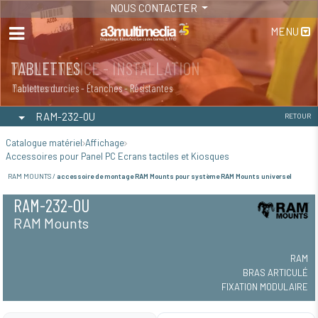
NOUS CONTACTER
MENU
MAINTENANCE - INSTALLATION
TABLETTES
Maintenance
Tablettes durcies - Étanches - Résistantes
RAM-232-0U
RETOUR
Catalogue matériel
Affichage
Accessoires pour Panel PC Ecrans tactiles et Kiosques
RAM MOUNTS /
accessoire de montage RAM Mounts pour système RAM Mounts universel
RAM-232-0U
RAM Mounts
RAM
BRAS ARTICULÉ
FIXATION MODULAIRE