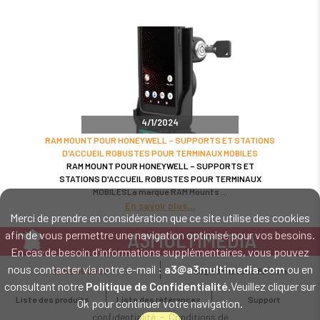
4/1/2024
RAM MOUNT POUR HONEYWELL – SUPPORTS ET STATIONS
D'ACCUEIL ROBUSTES POUR TERMINAUX MOBILES
RAM MOUNT POUR HONEYWELL – SUPPORTS ET
STATIONS D'ACCUEIL ROBUSTES POUR TERMINAUX
MOBILESLa marque RAM Mounts
En savoir plus
Merci de prendre en considération que ce site utilise des cookies
afin de vous permettre une navigation optimisé pour vos besoins.
A3MULTIMEDIA
En cas de besoin d'informations supplémentaires, vous pouvez
LE SPÉCIALISTE MATÉRIEL ET LOGICIEL CODE BARRE
nous contacter via notre e-mail :
a3@a3multimedia.com
ou en
02 52 45 00 20
a3@a3multimedia.com
Intervention sur tout le territoire : Cholet - Nantes - Angers - Rennes - Le
consultant notre
Politique de Confidentialité
.Veuillez cliquer sur
Mans - Bordeaux - Paris - Lille - Brest - Toulouse - Marseille - Poitiers -
Liste des produits
Liste des références
Support
Ok pour continuer votre navigation.
Caen - Lyon - Reims - Lorient - Vannes - Quimper - Rouen
Mentions légales
-
Politique de
confidentialité
-
Conditions de