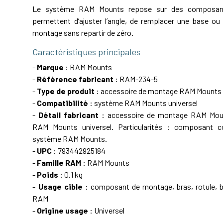
Le système RAM Mounts repose sur des composant
permettent d’ajuster l’angle, de remplacer une base ou 
montage sans repartir de zéro.
Caractéristiques principales
-
Marque
: RAM Mounts
-
Référence fabricant
: RAM-234-5
-
Type de produit
: accessoire de montage RAM Mounts
-
Compatibilité
: système RAM Mounts universel
-
Détail fabricant
: accessoire de montage RAM Mou
RAM Mounts universel. Particularités : composant c
système RAM Mounts.
-
UPC
: 793442925184
-
Famille RAM
: RAM Mounts
-
Poids
: 0.1 kg
-
Usage cible
: composant de montage, bras, rotule, ba
RAM
-
Origine usage
: Universel