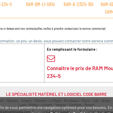
-234-5
RAM-BM-L1-SB1U
RAM-B-231ZU-150
RAM-GD
SAM
ns ci-dessus sont non contractuelles, veillez à prendre contact avec le service commercial.
ormation, un prix, un devis, vous pouvez contacter notre service comm
En remplissant le formulaire :
Connaître le prix de RAM Mo
234-5
LE SPÉCIALISTE MATÉRIEL ET LOGICIEL CODE BARRE
olet - Nantes - Angers - Rennes - Le Mans - Bordeaux - Paris - Lille - Brest -
Lyon - Reims - Lorient - Vannes - Quimper - Rouen
s afin de vous permettre une navigation optimisé pour vos besoins. 
@a3multimedia.com
Liste des produits
Liste des référ