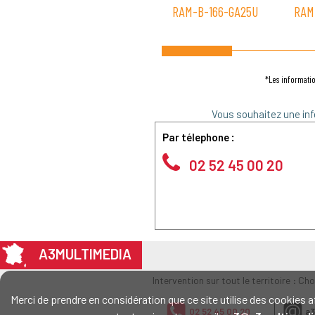
RAM-B-166-GA25U
RAM
*Les informatio
Vous souhaitez une inf
Par télephone :
02 52 45 00 20
A3MULTIMEDIA
Intervention sur tout le territoire : Ch
Merci de prendre en considération que ce site utilise des cookie
02 52 45 00 20
a3