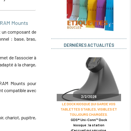
e RAM Mounts
t un composant de
nnel : base, bras,
DERNIÈRES ACTUALITÉS
et de l’associer à
dapté à la charge,
e RAM Mounts pour
nt compatible avec
2/2/2026
LE DOCK KIOSQUE QUI GARDE VOS
TABLETTES STABLES, VISIBLES ET
TOUJOURS CHARGÉES.
r, chariot, pupitre,
GDS® Uni-Conn™ Dock
kiosque : la station
d'accueil qui sécurise,