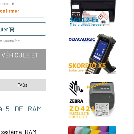
onibilité
onfirmer
uter
r validation.
 VÉHICULE ET
FAQs
34-5 DE RAM
 système RAM