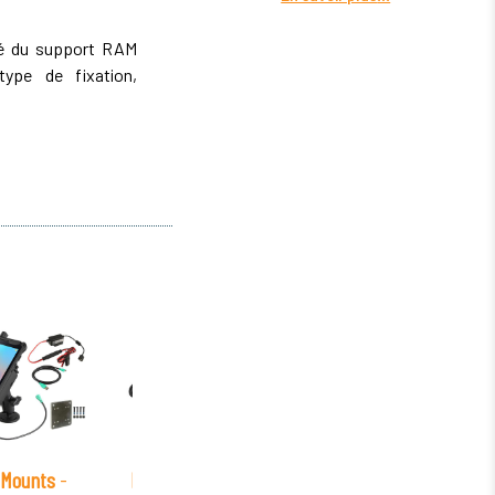
ité du support RAM
ype de fixation,
Mounts
-
RAM Mounts
-
RAM Mounts
-
RAM