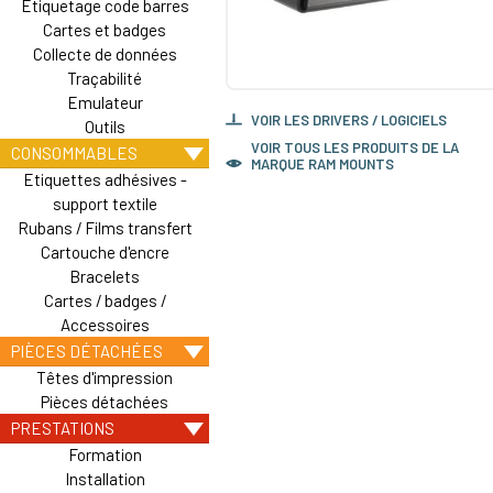
Etiquetage code barres
Cartes et badges
Collecte de données
Traçabilité
Emulateur
VOIR LES DRIVERS / LOGICIELS
Outils
VOIR TOUS LES PRODUITS DE LA
CONSOMMABLES
MARQUE RAM MOUNTS
Etiquettes adhésives -
support textile
Rubans / Films transfert
Cartouche d'encre
Bracelets
Cartes / badges /
Accessoires
PIÈCES DÉTACHÉES
Têtes d'impression
Pièces détachées
PRESTATIONS
Formation
Installation