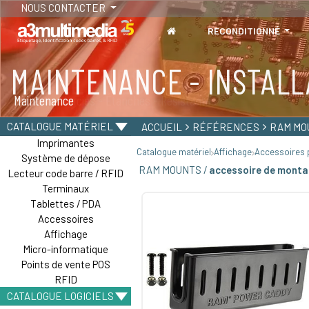
NOUS CONTACTER
RECONDITIONNÉ
MAINTENANCE - INSTALL
TABLETTES
Maintenance
Tablettes durcies - Étanches - Résistantes
CATALOGUE MATÉRIEL
ACCUEIL
RÉFÉRENCES
RAM MO
Imprimantes
Catalogue matériel
Affichage
Accessoires p
Système de dépose
RAM MOUNTS /
accessoire de monta
Lecteur code barre / RFID
Terminaux
Tablettes / PDA
Accessoires
Affichage
Micro-informatique
Points de vente POS
RFID
CATALOGUE LOGICIELS