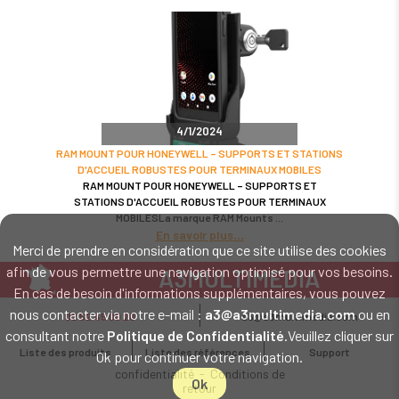
4/1/2024
RAM MOUNT POUR HONEYWELL – SUPPORTS ET STATIONS
D'ACCUEIL ROBUSTES POUR TERMINAUX MOBILES
RAM MOUNT POUR HONEYWELL – SUPPORTS ET
STATIONS D'ACCUEIL ROBUSTES POUR TERMINAUX
MOBILESLa marque RAM Mounts
En savoir plus
Merci de prendre en considération que ce site utilise des cookies
afin de vous permettre une navigation optimisé pour vos besoins.
A3MULTIMEDIA
En cas de besoin d'informations supplémentaires, vous pouvez
LE SPÉCIALISTE MATÉRIEL ET LOGICIEL CODE BARRE
nous contacter via notre e-mail :
a3@a3multimedia.com
ou en
02 52 45 00 20
a3@a3multimedia.com
Intervention sur tout le territoire : Cholet - Nantes - Angers - Rennes - Le
consultant notre
Politique de Confidentialité
.Veuillez cliquer sur
Mans - Bordeaux - Paris - Lille - Brest - Toulouse - Marseille - Poitiers -
Liste des produits
Liste des références
Support
Ok pour continuer votre navigation.
Caen - Lyon - Reims - Lorient - Vannes - Quimper - Rouen
Mentions légales
-
Politique de
confidentialité
-
Conditions de
Ok
retour