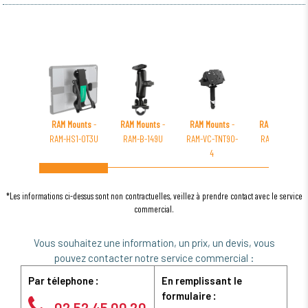
RAM Mounts
-
RAM Mounts
-
RAM Mounts
-
RAM Mounts
-
RAM-HS1-OT3U
RAM-B-149U
RAM-VC-TNT90-
RAM-B-149Z-
4
MA10U
*Les informations ci-dessus sont non contractuelles, veillez à prendre contact avec le service
commercial.
Vous souhaitez une information, un prix, un devis, vous
pouvez contacter notre service commercial :
Par télephone :
En remplissant le
formulaire :
02 52 45 00 20