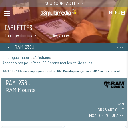
NOUS CONTACTER
MENU
TABLETTES
Tablettes durcies - Étanches - Résistantes
RAM-236U
RETOUR
Catalogue matériel
Affichage
Accessoires pour Panel PC Ecrans tactiles et Kiosques
RAM MOUNTS /
base ou plaque de fixation RAM Mounts pour système RAM Mounts universel
RAM-236U
RAM Mounts
RAM
BRAS ARTICULÉ
FIXATION MODULAIRE