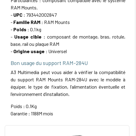
Particularités : composant compatible avec le système
RAM Mounts.
-
UPC
: 793442002847
-
Famille RAM
: RAM Mounts
-
Poids
: 0.1 kg
-
Usage cible
: composant de montage, bras, rotule,
base, rail ou plaque RAM
-
Origine usage
: Universel
Bon usage du support RAM-284U
A3 Multimedia peut vous aider à vérifier la compatibilité
du support RAM Mounts RAM-284U avec le modèle à
équiper, le type de fixation, l’alimentation éventuelle et
l’environnement d’installation.
Poids : 0.1Kg
Garantie : 1188M mois