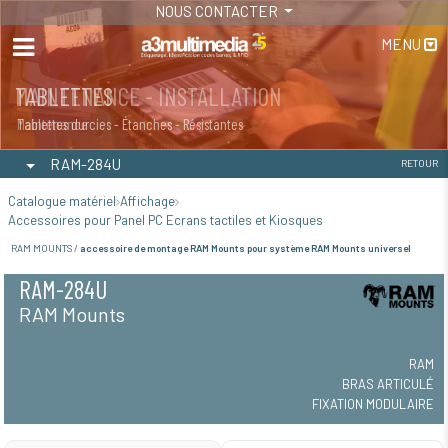
NOUS CONTACTER
MENU
MAINTENANCE - INSTALLATION
TABLETTES
Maintenance
Tablettes durcies - Étanches - Résistantes
RAM-284U
RETOUR
Catalogue matériel
Affichage
Accessoires pour Panel PC Ecrans tactiles et Kiosques
RAM MOUNTS /
accessoire de montage RAM Mounts pour système RAM Mounts universel
RAM-284U
RAM Mounts
RAM
BRAS ARTICULÉ
FIXATION MODULAIRE