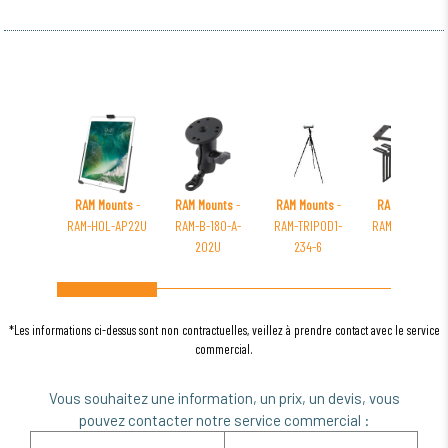
RAM Mounts
-
RAM Mounts
-
RAM Mounts
-
RAM Mounts
-
RAM-HOL-AP22U
RAM-B-180-A-
RAM-TRIPOD1-
RAM-FP3-7250-
202U
234-6
2200
*Les informations ci-dessus sont non contractuelles, veillez à prendre contact avec le service
commercial.
Vous souhaitez une information, un prix, un devis, vous
pouvez contacter notre service commercial :