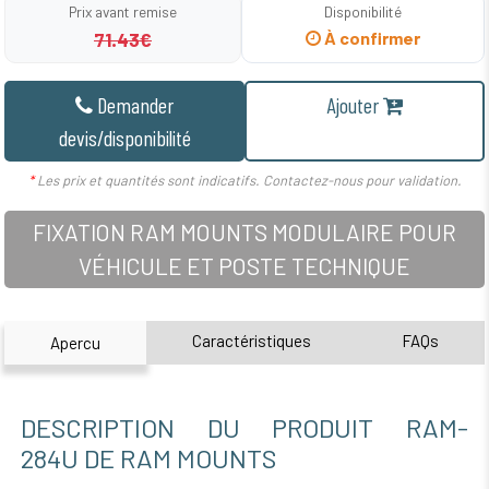
Prix avant remise
Disponibilité
71.43€
À confirmer
Demander
Ajouter
devis/disponibilité
*
Les prix et quantités sont indicatifs. Contactez-nous pour validation.
FIXATION RAM MOUNTS MODULAIRE POUR
VÉHICULE ET POSTE TECHNIQUE
Caractéristiques
FAQs
Apercu
DESCRIPTION DU PRODUIT RAM-
284U DE RAM MOUNTS