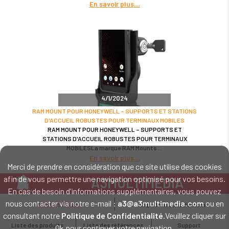
En savoir plus
4/1/2024
RAM MOUNT POUR HONEYWELL – SUPPORTS ET STATIONS
D'ACCUEIL ROBUSTES POUR TERMINAUX MOBILES
RAM MOUNT POUR HONEYWELL – SUPPORTS ET
STATIONS D'ACCUEIL ROBUSTES POUR TERMINAUX
MOBILESLa marque RAM Mounts
En savoir plus
Merci de prendre en considération que ce site utilise des cookies
afin de vous permettre une navigation optimisé pour vos besoins.
A3MULTIMEDIA
En cas de besoin d'informations supplémentaires, vous pouvez
LE SPÉCIALISTE MATÉRIEL ET LOGICIEL CODE BARRE
nous contacter via notre e-mail :
a3@a3multimedia.com
ou en
02 52 45 00 20
a3@a3multimedia.com
Intervention sur tout le territoire : Cholet - Nantes - Angers - Rennes - Le
consultant notre
Politique de Confidentialité
.Veuillez cliquer sur
Mans - Bordeaux - Paris - Lille - Brest - Toulouse - Marseille - Poitiers -
Liste des produits
Liste des références
Support
Ok pour continuer votre navigation.
Caen - Lyon - Reims - Lorient - Vannes - Quimper - Rouen