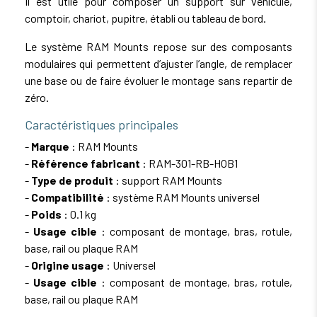
Il est utile pour composer un support sur véhicule,
comptoir, chariot, pupitre, établi ou tableau de bord.
Le système RAM Mounts repose sur des composants
modulaires qui permettent d’ajuster l’angle, de remplacer
une base ou de faire évoluer le montage sans repartir de
zéro.
Caractéristiques principales
-
Marque
: RAM Mounts
-
Référence fabricant
: RAM-301-RB-HOB1
-
Type de produit
: support RAM Mounts
-
Compatibilité
: système RAM Mounts universel
-
Poids
: 0.1 kg
-
Usage cible
: composant de montage, bras, rotule,
base, rail ou plaque RAM
-
Origine usage
: Universel
-
Usage cible
: composant de montage, bras, rotule,
base, rail ou plaque RAM