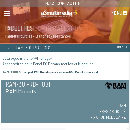
NOUS CONTACTER
MENU
MAINTENANCE - INSTALLATION
TABLETTES
Maintenance
Tablettes durcies - Étanches - Résistantes
RAM-301-RB-HOB1
RETOUR
Catalogue matériel
Affichage
Accessoires pour Panel PC Ecrans tactiles et Kiosques
RAM MOUNTS /
support RAM Mounts pour système RAM Mounts universel
RAM-301-RB-HOB1
RAM Mounts
RAM
BRAS ARTICULÉ
FIXATION MODULAIRE