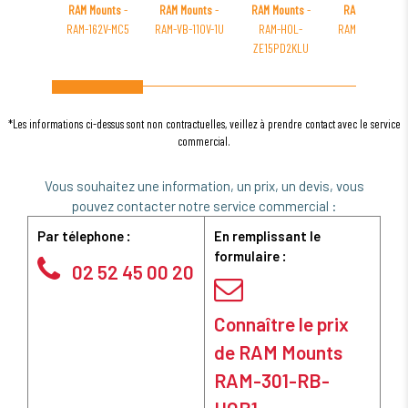
RAM Mounts
-
RAM Mounts
-
RAM Mounts
-
RAM Mounts
-
RAM-162V-MC5
RAM-VB-110V-1U
RAM-HOL-
RAM-FP3-6250-
ZE15PD2KLU
2130
*Les informations ci-dessus sont non contractuelles, veillez à prendre contact avec le service
commercial.
Vous souhaitez une information, un prix, un devis, vous
pouvez contacter notre service commercial :
Par télephone :
En remplissant le
formulaire :
02 52 45 00 20
Connaître le prix
de RAM Mounts
RAM-301-RB-