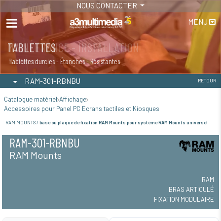
NOUS CONTACTER
MENU
MAINTENANCE - INSTALLATION
TABLETTES
Maintenance
Tablettes durcies - Étanches - Résistantes
RAM-301-RBNBU
RETOUR
Catalogue matériel
Affichage
Accessoires pour Panel PC Ecrans tactiles et Kiosques
RAM MOUNTS /
base ou plaque de fixation RAM Mounts pour système RAM Mounts universel
RAM-301-RBNBU
RAM Mounts
RAM
BRAS ARTICULÉ
FIXATION MODULAIRE