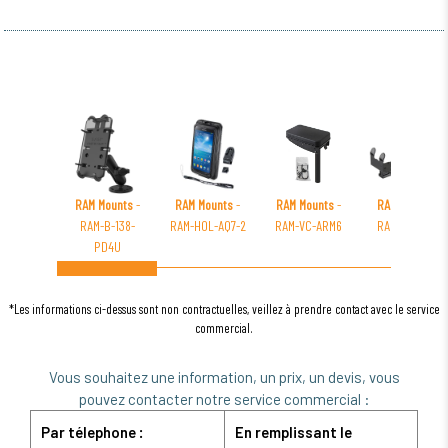
RAM Mounts
-
RAM Mounts
-
RAM Mounts
-
RAM Mounts
-
RAM-B-138-
RAM-HOL-AQ7-2
RAM-VC-ARM6
RAM-VPR-102
PD4U
*Les informations ci-dessus sont non contractuelles, veillez à prendre contact avec le service
commercial.
Vous souhaitez une information, un prix, un devis, vous
pouvez contacter notre service commercial :
Par télephone :
En remplissant le