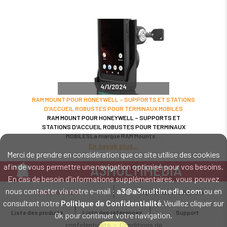
4/1/2024
RAM MOUNT POUR HONEYWELL – SUPPORTS ET STATIONS
D'ACCUEIL ROBUSTES POUR TERMINAUX MOBILES
RAM MOUNT POUR HONEYWELL – SUPPORTS ET
STATIONS D'ACCUEIL ROBUSTES POUR TERMINAUX
MOBILESLa marque RAM Mounts
En savoir plus
Merci de prendre en considération que ce site utilise des cookies
afin de vous permettre une navigation optimisé pour vos besoins.
A3MULTIMEDIA
En cas de besoin d'informations supplémentaires, vous pouvez
LE SPÉCIALISTE MATÉRIEL ET LOGICIEL CODE BARRE
nous contacter via notre e-mail :
a3@a3multimedia.com
ou en
02 52 45 00 20
a3@a3multimedia.com
Intervention sur tout le territoire : Cholet - Nantes - Angers - Rennes - Le
consultant notre
Politique de Confidentialité
.Veuillez cliquer sur
Mans - Bordeaux - Paris - Lille - Brest - Toulouse - Marseille - Poitiers -
Liste des produits
Liste des références
Support
Ok pour continuer votre navigation.
Caen - Lyon - Reims - Lorient - Vannes - Quimper - Rouen
Mentions légales
-
Politique de
confidentialité
-
Conditions de