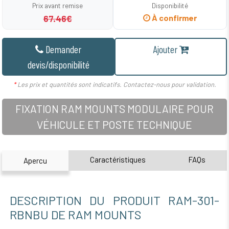
Prix avant remise
Disponibilité
67.46€
À confirmer
Demander
Ajouter
devis/disponibilité
*
Les prix et quantités sont indicatifs. Contactez-nous pour validation.
FIXATION RAM MOUNTS MODULAIRE POUR
VÉHICULE ET POSTE TECHNIQUE
Caractéristiques
FAQs
Apercu
DESCRIPTION DU PRODUIT RAM-301-
RBNBU DE RAM MOUNTS