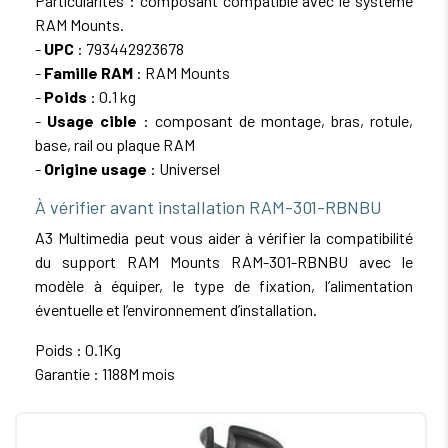
Particularités : composant compatible avec le système
RAM Mounts.
-
UPC
: 793442923678
-
Famille RAM
: RAM Mounts
-
Poids
: 0.1 kg
-
Usage cible
: composant de montage, bras, rotule,
base, rail ou plaque RAM
-
Origine usage
: Universel
À vérifier avant installation RAM-301-RBNBU
A3 Multimedia peut vous aider à vérifier la compatibilité
du support RAM Mounts RAM-301-RBNBU avec le
modèle à équiper, le type de fixation, l’alimentation
éventuelle et l’environnement d’installation.
Poids : 0.1Kg
Garantie : 1188M mois