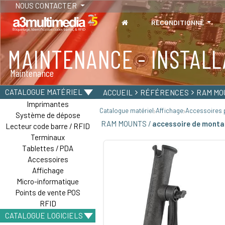
NOUS CONTACTER
RECONDITIONNÉ
MAINTENANCE - INSTALL
TABLETTES
Maintenance
Tablettes durcies - Étanches - Résistantes
CATALOGUE MATÉRIEL
ACCUEIL
RÉFÉRENCES
RAM MO
Imprimantes
Catalogue matériel
Affichage
Accessoires p
Système de dépose
RAM MOUNTS /
accessoire de monta
Lecteur code barre / RFID
Terminaux
Tablettes / PDA
Accessoires
Affichage
Micro-informatique
Points de vente POS
RFID
CATALOGUE LOGICIELS