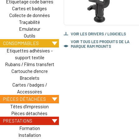
Etiquetage code barres
Cartes et badges
Collecte de données
Traçabilité
Emulateur
VOIR LES DRIVERS / LOGICIELS
Outils
VOIR TOUS LES PRODUITS DE LA
CONSOMMABLES
MARQUE RAM MOUNTS
Etiquettes adhésives -
support textile
Rubans / Films transfert
Cartouche d'encre
Bracelets
Cartes / badges /
Accessoires
PIÈCES DÉTACHÉES
Têtes d'impression
Pièces détachées
PRESTATIONS
Formation
Installation