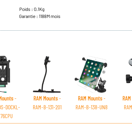
Poids : 0.1Kg
Garantie : 1188M mois
Mounts
-
RAM Mounts
-
RAM Mounts
-
RAM 
DS-DOCKL-
RAM-B-131-201
RAM-B-138-UN8
RAM
76CPU