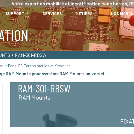
Votre expert en mobilité et identification code barres, RF
SUPPORT
SERVICES
MÉTIERS
NOS MARQU
ATION
UNTS
RAM-301-RBSW
our Panel PC Ecrans tactiles et Kiosques
ge RAM Mounts pour système RAM Mounts universel
RAM-301-RBSW
RAM Mounts
FIXA