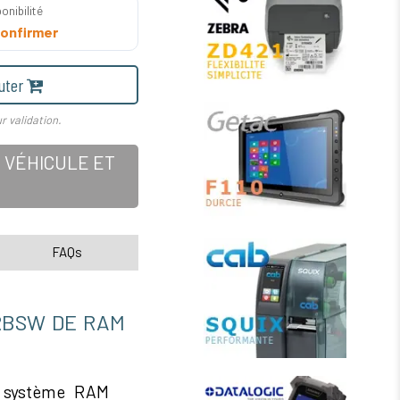
onibilité
onfirmer
uter
r validation.
 VÉHICULE ET
FAQs
RBSW DE RAM
 système RAM