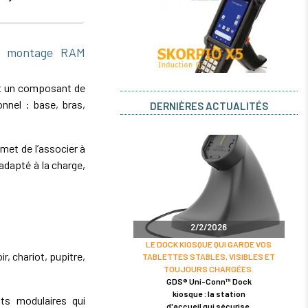
e montage RAM
t un composant de
nnel : base, bras,
DERNIÈRES ACTUALITÉS
et de l’associer à
dapté à la charge,
2/2/2026
LE DOCK KIOSQUE QUI GARDE VOS
r, chariot, pupitre,
TABLETTES STABLES, VISIBLES ET
TOUJOURS CHARGÉES.
GDS® Uni-Conn™ Dock
kiosque : la station
s modulaires qui
d'accueil qui sécurise,