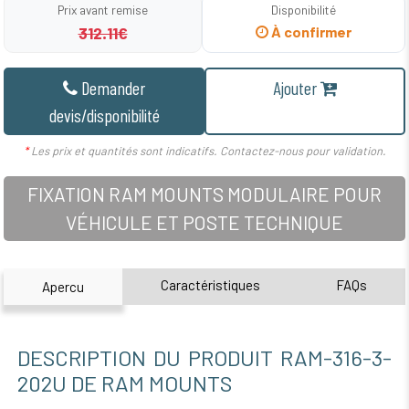
Prix avant remise
Disponibilité
312.11€
À confirmer
Demander
Ajouter
devis/disponibilité
*
Les prix et quantités sont indicatifs. Contactez-nous pour validation.
FIXATION RAM MOUNTS MODULAIRE POUR
VÉHICULE ET POSTE TECHNIQUE
Caractéristiques
FAQs
Apercu
DESCRIPTION DU PRODUIT RAM-316-3-
202U DE RAM MOUNTS