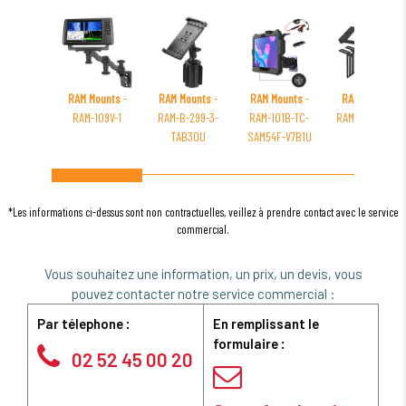
RAM Mounts
-
RAM Mounts
-
RAM Mounts
-
RAM Mounts
-
RAM-109V-1
RAM-B-299-3-
RAM-101B-TC-
RAM-FP4-6880-
TAB30U
SAM54F-V7B1U
3000
*Les informations ci-dessus sont non contractuelles, veillez à prendre contact avec le service
commercial.
Vous souhaitez une information, un prix, un devis, vous
pouvez contacter notre service commercial :
Par télephone :
En remplissant le
formulaire :
02 52 45 00 20