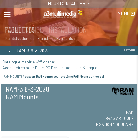
NOUS CONTACTER
MENU
MAINTENANCE - INSTALLATION
TABLETTES
Maintenance
Tablettes durcies - Étanches - Résistantes
RAM-316-3-202U
RETOUR
Catalogue matériel
Affichage
Accessoires pour Panel PC Ecrans tactiles et Kiosques
RAM MOUNTS /
support RAM Mounts pour système RAM Mounts universel
RAM-316-3-202U
RAM Mounts
RAM
BRAS ARTICULÉ
FIXATION MODULAIRE