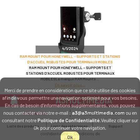
4/1/2024
RAM MOUNT POUR HONEYWELL – SUPPORTS ET STATIONS
D'ACCUEIL ROBUSTES POUR TERMINAUX MOBILES
RAM MOUNT POUR HONEYWELL – SUPPORTS ET
STATIONS D'ACCUEIL ROBUSTES POUR TERMINAUX
MOBILESLa marque RAM Mounts
En savoir plus
Merci de prendre en considération que ce site utilise des cookies
afin de vous permettre une navigation optimisé pour vos besoins.
A3MULTIMEDIA
En cas de besoin d'informations supplémentaires, vous pouvez
LE SPÉCIALISTE MATÉRIEL ET LOGICIEL CODE BARRE
nous contacter via notre e-mail :
a3@a3multimedia.com
ou en
02 52 45 00 20
a3@a3multimedia.com
Intervention sur tout le territoire : Cholet - Nantes - Angers - Rennes - Le
consultant notre
Politique de Confidentialité
.Veuillez cliquer sur
Mans - Bordeaux - Paris - Lille - Brest - Toulouse - Marseille - Poitiers -
Liste des produits
Liste des références
Support
Ok pour continuer votre navigation.
Caen - Lyon - Reims - Lorient - Vannes - Quimper - Rouen
Mentions légales
-
Politique de
confidentialité
-
Conditions de
Ok
retour