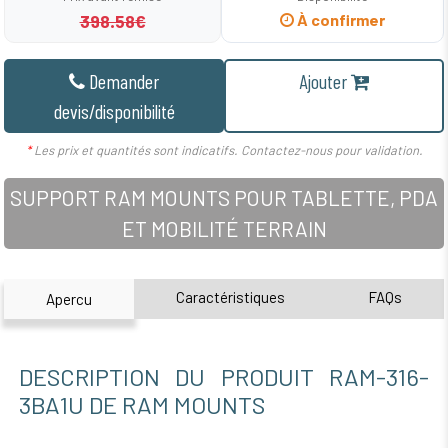
398.58€
À confirmer
Demander
Ajouter
devis/disponibilité
*
Les prix et quantités sont indicatifs. Contactez-nous pour validation.
SUPPORT RAM MOUNTS POUR TABLETTE, PDA
ET MOBILITÉ TERRAIN
Caractéristiques
FAQs
Apercu
DESCRIPTION DU PRODUIT RAM-316-
3BA1U DE RAM MOUNTS