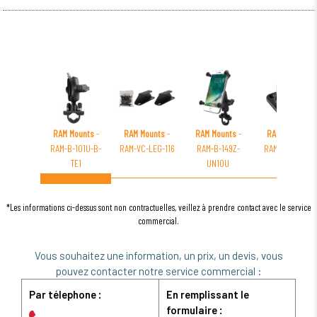
RAM Mounts
-
RAM Mounts
-
RAM Mounts
-
RAM Mounts
-
RAM-B-101U-B-
RAM-VC-LEG-116
RAM-B-149Z-
RAM-109HA-BU
TE1
UN10U
*Les informations ci-dessus sont non contractuelles, veillez à prendre contact avec le service
commercial.
Vous souhaitez une information, un prix, un devis, vous
pouvez contacter notre service commercial :
Par télephone :
En remplissant le
formulaire :