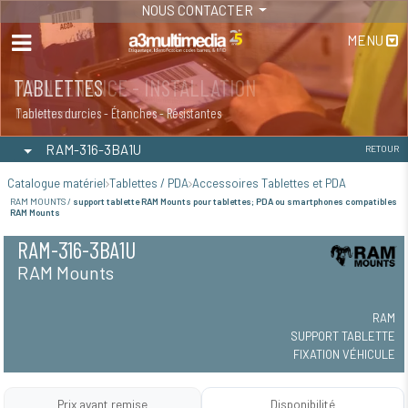
NOUS CONTACTER
MENU
MAINTENANCE - INSTALLATION
TABLETTES
Maintenance
Tablettes durcies - Étanches - Résistantes
RAM-316-3BA1U
RETOUR
Catalogue matériel
Tablettes / PDA
Accessoires Tablettes et PDA
RAM MOUNTS /
support tablette RAM Mounts pour tablettes; PDA ou smartphones compatibles
RAM Mounts
RAM-316-3BA1U
RAM Mounts
RAM
SUPPORT TABLETTE
FIXATION VÉHICULE
Prix avant remise
Disponibilité