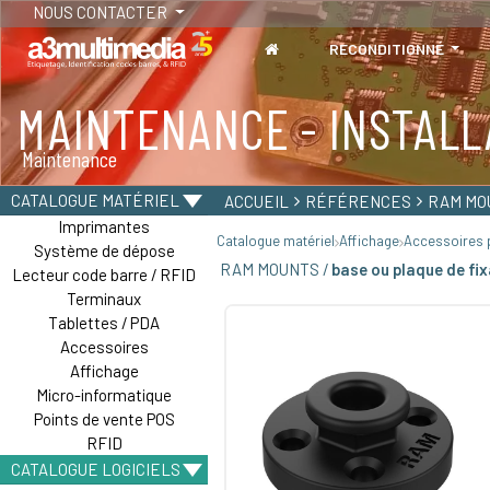
NOUS CONTACTER
RECONDITIONNÉ
MAINTENANCE - INSTALL
TABLETTES
Maintenance
Tablettes durcies - Étanches - Résistantes
CATALOGUE MATÉRIEL
ACCUEIL
RÉFÉRENCES
RAM MO
Imprimantes
Catalogue matériel
Affichage
Accessoires p
Système de dépose
RAM MOUNTS /
base ou plaque de fi
Lecteur code barre / RFID
Terminaux
Tablettes / PDA
Accessoires
Affichage
Micro-informatique
Points de vente POS
RFID
CATALOGUE LOGICIELS