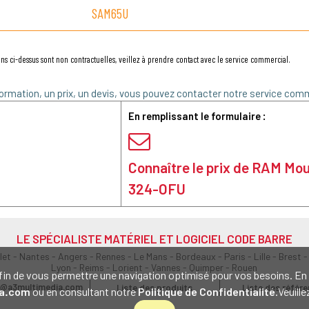
SAM65U
ns ci-dessus sont non contractuelles, veillez à prendre contact avec le service commercial.
ormation, un prix, un devis, vous pouvez contacter notre service comm
En remplissant le formulaire :
Connaître le prix de RAM Mo
324-OFU
LE SPÉCIALISTE MATÉRIEL ET LOGICIEL CODE BARRE
olet - Nantes - Angers - Rennes - Le Mans - Bordeaux - Paris - Lille - Brest -
Lyon - Reims - Lorient - Vannes - Quimper - Rouen
s afin de vous permettre une navigation optimisé pour vos besoins. 
@a3multimedia.com
Liste des produits
Liste des référ
a.com
ou en consultant notre
Politique de Confidentialité
.Veuill