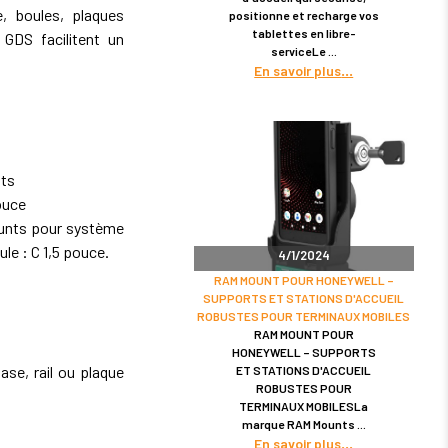
 boules, plaques
positionne et recharge vos
tablettes en libre-
GDS facilitent un
serviceLe
En savoir plus
nts
ouce
ounts pour système
ule : C 1,5 pouce.
4/1/2024
RAM MOUNT POUR HONEYWELL –
SUPPORTS ET STATIONS D'ACCUEIL
ROBUSTES POUR TERMINAUX MOBILES
RAM MOUNT POUR
HONEYWELL – SUPPORTS
se, rail ou plaque
ET STATIONS D'ACCUEIL
ROBUSTES POUR
TERMINAUX MOBILESLa
marque RAM Mounts
En savoir plus