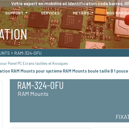
Votre expert en mobilité et identification code barres, RF
SUPPORT
SERVICES
MÉTIERS
NOS MARQU
ATION
UNTS
RAM-324-OFU
our Panel PC Ecrans tactiles et Kiosques
xation RAM Mounts pour système RAM Mounts boule taille B 1 pouce
RAM-324-OFU
RAM Mounts
FIXA