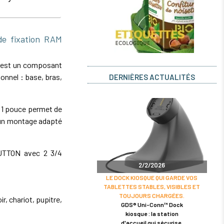
e fixation RAM
 est un composant
onnel : base, bras,
DERNIÈRES ACTUALITÉS
 1 pouce permet de
 un montage adapté
BUTTON avec 2 3/4
2/2/2026
LE DOCK KIOSQUE QUI GARDE VOS
TABLETTES STABLES, VISIBLES ET
TOUJOURS CHARGÉES.
r, chariot, pupitre,
GDS® Uni-Conn™ Dock
kiosque : la station
d'accueil qui sécurise,