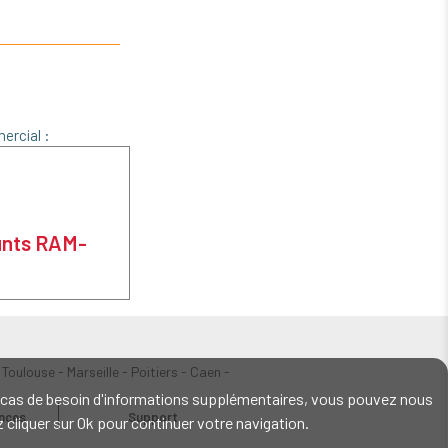
ercial :
unts RAM-
 Toulouse - Marseille - Poitiers - Caen -
En cas de besoin d'informations supplémentaires, vous pouvez nous
ences
Support
ez cliquer sur Ok pour continuer votre navigation.