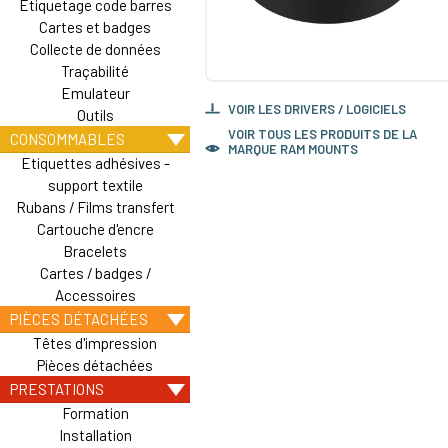
Etiquetage code barres
Cartes et badges
Collecte de données
Traçabilité
Emulateur
VOIR LES DRIVERS / LOGICIELS
Outils
VOIR TOUS LES PRODUITS DE LA
CONSOMMABLES
MARQUE RAM MOUNTS
Etiquettes adhésives -
support textile
Rubans / Films transfert
Cartouche d'encre
Bracelets
Cartes / badges /
Accessoires
PIÈCES DÉTACHÉES
Têtes d'impression
Pièces détachées
PRESTATIONS
Formation
Installation