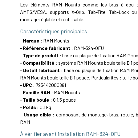
Les éléments RAM Mounts comme les bras à douille,
AMPS/VESA, supports X-Grip, Tab-Tite, Tab-Lock ou 
montage réglable et réutilisable.
Caractéristiques principales
-
Marque
: RAM Mounts
-
Référence fabricant
: RAM-324-OFU
-
Type de produit
: base ou plaque de fixation RAM Mou
-
Compatibilité
: système RAM Mounts boule taille B 1 p
-
Détail fabricant
: base ou plaque de fixation RAM M
RAM Mounts boule taille B 1 pouce. Particularités : taille bo
-
UPC
: 793442000881
-
Famille RAM
: RAM Mounts
-
Taille boule
: C 1,5 pouce
-
Poids
: 0.1 kg
-
Usage cible
: composant de montage, bras, rotule, ba
RAM
À vérifier avant installation RAM-324-OFU