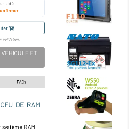
onibilité
onfirmer
uter
r validation.
 VÉHICULE ET
FAQs
-OFU DE RAM
ur système RAM