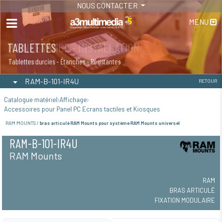
NOUS CONTACTER
MENU
MAINTENANCE - INSTALLATION
TABLETTES
Maintenance
Tablettes durcies - Étanches - Résistantes
RAM-B-101-IR4U
RETOUR
Catalogue matériel
Affichage
Accessoires pour Panel PC Ecrans tactiles et Kiosques
RAM MOUNTS /
bras articulé RAM Mounts pour système RAM Mounts universel
RAM-B-101-IR4U
RAM Mounts
RAM
BRAS ARTICULÉ
FIXATION MODULAIRE