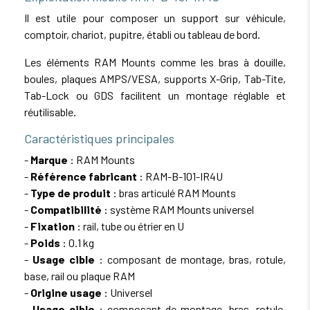
Il est utile pour composer un support sur véhicule,
comptoir, chariot, pupitre, établi ou tableau de bord.
Les éléments RAM Mounts comme les bras à douille,
boules, plaques AMPS/VESA, supports X-Grip, Tab-Tite,
Tab-Lock ou GDS facilitent un montage réglable et
réutilisable.
Caractéristiques principales
-
Marque
: RAM Mounts
-
Référence fabricant
: RAM-B-101-IR4U
-
Type de produit
: bras articulé RAM Mounts
-
Compatibilité
: système RAM Mounts universel
-
Fixation
: rail, tube ou étrier en U
-
Poids
: 0.1 kg
-
Usage cible
: composant de montage, bras, rotule,
base, rail ou plaque RAM
-
Origine usage
: Universel
-
Usage cible
: composant de montage, bras, rotule,