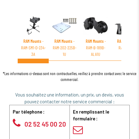
RAM Mounts
-
RAM Mounts
-
RAM Mounts
-
RAM Mounts
-
RAM-SM1-D-234-
RAM-202-225B-
RAM-B-189B-
RAM-B-166-
3A
1U
ALA1U
GA23U
*Les informations ci-dessus sont non contractuelles, veillez à prendre contact avec le service
commercial.
Vous souhaitez une information, un prix, un devis, vous
pouvez contacter notre service commercial :
Par télephone :
En remplissant le
formulaire :
02 52 45 00 20