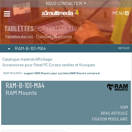
NOUS CONTACTER
MENU
MAINTENANCE - INSTALLATION
TABLETTES
Maintenance
Tablettes durcies - Étanches - Résistantes
RAM-B-101-MA4
RETOUR
Catalogue matériel
Affichage
Accessoires pour Panel PC Ecrans tactiles et Kiosques
RAM MOUNTS /
support RAM Mounts pour système RAM Mounts universel
RAM-B-101-MA4
RAM Mounts
RAM
BRAS ARTICULÉ
FIXATION MODULAIRE