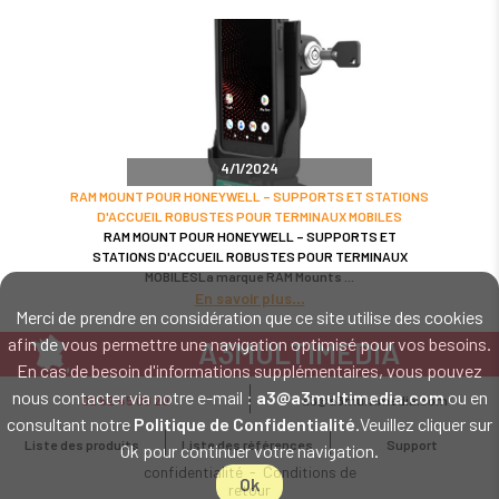
4/1/2024
RAM MOUNT POUR HONEYWELL – SUPPORTS ET STATIONS
D'ACCUEIL ROBUSTES POUR TERMINAUX MOBILES
RAM MOUNT POUR HONEYWELL – SUPPORTS ET
STATIONS D'ACCUEIL ROBUSTES POUR TERMINAUX
MOBILESLa marque RAM Mounts
En savoir plus
Merci de prendre en considération que ce site utilise des cookies
afin de vous permettre une navigation optimisé pour vos besoins.
A3MULTIMEDIA
En cas de besoin d'informations supplémentaires, vous pouvez
LE SPÉCIALISTE MATÉRIEL ET LOGICIEL CODE BARRE
nous contacter via notre e-mail :
a3@a3multimedia.com
ou en
02 52 45 00 20
a3@a3multimedia.com
Intervention sur tout le territoire : Cholet - Nantes - Angers - Rennes - Le
consultant notre
Politique de Confidentialité
.Veuillez cliquer sur
Mans - Bordeaux - Paris - Lille - Brest - Toulouse - Marseille - Poitiers -
Liste des produits
Liste des références
Support
Ok pour continuer votre navigation.
Caen - Lyon - Reims - Lorient - Vannes - Quimper - Rouen
Mentions légales
-
Politique de
confidentialité
-
Conditions de
Ok
retour