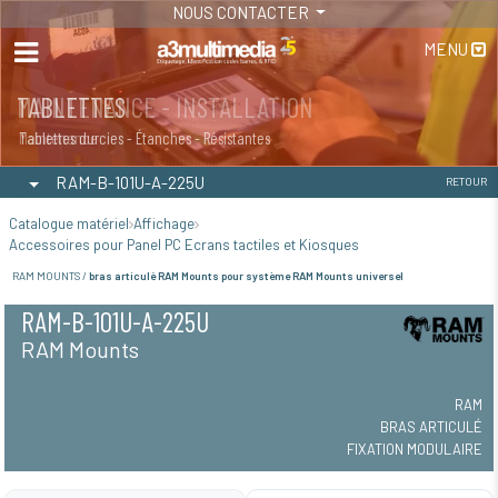
NOUS CONTACTER
MENU
MAINTENANCE - INSTALLATION
TABLETTES
Maintenance
Tablettes durcies - Étanches - Résistantes
RAM-B-101U-A-225U
RETOUR
Catalogue matériel
Affichage
Accessoires pour Panel PC Ecrans tactiles et Kiosques
RAM MOUNTS /
bras articulé RAM Mounts pour système RAM Mounts universel
RAM-B-101U-A-225U
RAM Mounts
RAM
BRAS ARTICULÉ
FIXATION MODULAIRE