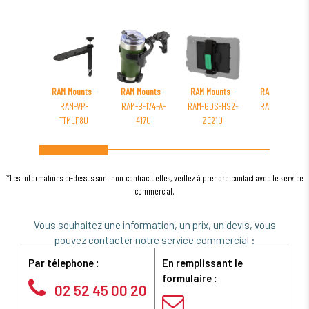
RAM Mounts
-
RAM Mounts
-
RAM Mounts
-
RAM Mounts
-
RAM-VP-
RAM-B-174-A-
RAM-GDS-HS2-
RAM-D-162AU
TTMLF8U
417U
ZE21U
*Les informations ci-dessus sont non contractuelles, veillez à prendre contact avec le service
commercial.
Vous souhaitez une information, un prix, un devis, vous
pouvez contacter notre service commercial :
Par télephone :
En remplissant le
formulaire :
02 52 45 00 20