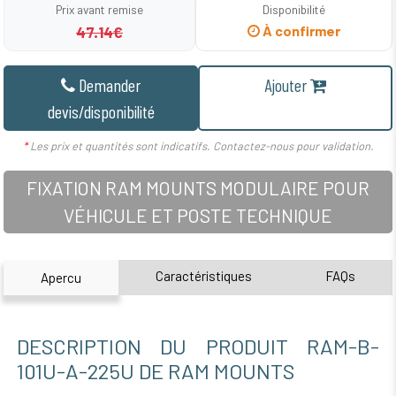
Prix avant remise
Disponibilité
47.14€
À confirmer
Demander
Ajouter
devis/disponibilité
*
Les prix et quantités sont indicatifs. Contactez-nous pour validation.
FIXATION RAM MOUNTS MODULAIRE POUR
VÉHICULE ET POSTE TECHNIQUE
Caractéristiques
FAQs
Apercu
DESCRIPTION DU PRODUIT RAM-B-
101U-A-225U DE RAM MOUNTS