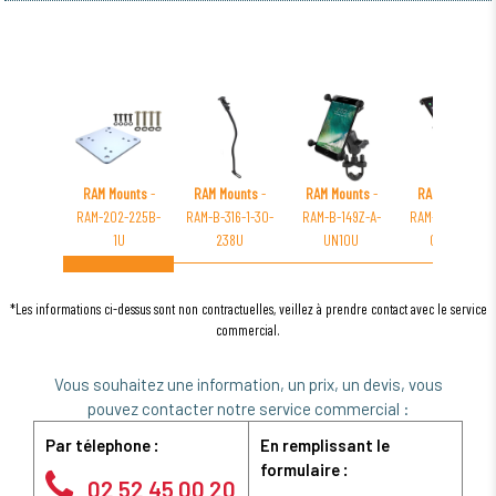
RAM Mounts
-
RAM Mounts
-
RAM Mounts
-
RAM Mounts
-
RAM-202-225B-
RAM-B-316-1-30-
RAM-B-149Z-A-
RAM-B-407-201
1U
238U
UN10U
C-TAB3U
*Les informations ci-dessus sont non contractuelles, veillez à prendre contact avec le service
commercial.
Vous souhaitez une information, un prix, un devis, vous
pouvez contacter notre service commercial :
Par télephone :
En remplissant le
formulaire :
02 52 45 00 20