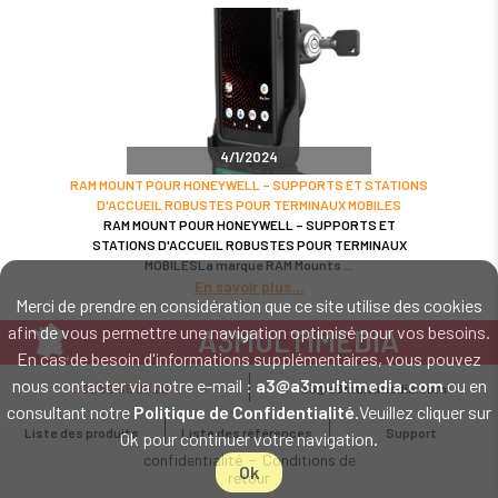
4/1/2024
RAM MOUNT POUR HONEYWELL – SUPPORTS ET STATIONS
D'ACCUEIL ROBUSTES POUR TERMINAUX MOBILES
RAM MOUNT POUR HONEYWELL – SUPPORTS ET
STATIONS D'ACCUEIL ROBUSTES POUR TERMINAUX
MOBILESLa marque RAM Mounts
En savoir plus
Merci de prendre en considération que ce site utilise des cookies
afin de vous permettre une navigation optimisé pour vos besoins.
A3MULTIMEDIA
En cas de besoin d'informations supplémentaires, vous pouvez
LE SPÉCIALISTE MATÉRIEL ET LOGICIEL CODE BARRE
nous contacter via notre e-mail :
a3@a3multimedia.com
ou en
02 52 45 00 20
a3@a3multimedia.com
Intervention sur tout le territoire : Cholet - Nantes - Angers - Rennes - Le
consultant notre
Politique de Confidentialité
.Veuillez cliquer sur
Mans - Bordeaux - Paris - Lille - Brest - Toulouse - Marseille - Poitiers -
Liste des produits
Liste des références
Support
Ok pour continuer votre navigation.
Caen - Lyon - Reims - Lorient - Vannes - Quimper - Rouen
Mentions légales
-
Politique de
confidentialité
-
Conditions de
Ok
retour