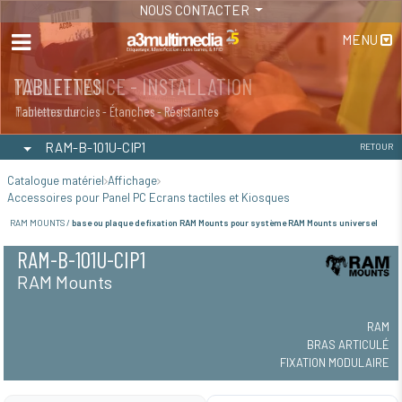
NOUS CONTACTER
MENU
MAINTENANCE - INSTALLATION
TABLETTES
Maintenance
Tablettes durcies - Étanches - Résistantes
RAM-B-101U-CIP1
RETOUR
Catalogue matériel
Affichage
Accessoires pour Panel PC Ecrans tactiles et Kiosques
RAM MOUNTS /
base ou plaque de fixation RAM Mounts pour système RAM Mounts universel
RAM-B-101U-CIP1
RAM Mounts
RAM
BRAS ARTICULÉ
FIXATION MODULAIRE