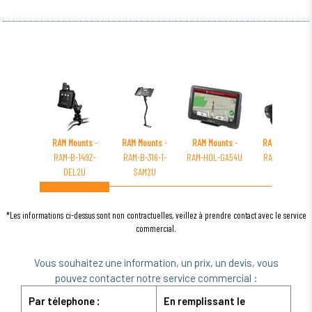
RAM Mounts
-
RAM Mounts
-
RAM Mounts
-
RAM Mounts
-
RAM-B-149Z-
RAM-B-316-1-
RAM-HOL-GA54U
RAM-B-200-1
DEL2U
SAM2U
*Les informations ci-dessus sont non contractuelles, veillez à prendre contact avec le service
commercial.
Vous souhaitez une information, un prix, un devis, vous
pouvez contacter notre service commercial :
Par télephone :
En remplissant le