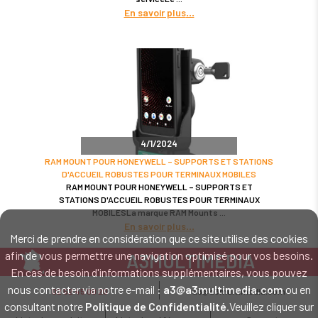
En savoir plus
4/1/2024
RAM MOUNT POUR HONEYWELL – SUPPORTS ET STATIONS
D'ACCUEIL ROBUSTES POUR TERMINAUX MOBILES
RAM MOUNT POUR HONEYWELL – SUPPORTS ET
STATIONS D'ACCUEIL ROBUSTES POUR TERMINAUX
MOBILESLa marque RAM Mounts
En savoir plus
Merci de prendre en considération que ce site utilise des cookies
afin de vous permettre une navigation optimisé pour vos besoins.
A3MULTIMEDIA
En cas de besoin d'informations supplémentaires, vous pouvez
LE SPÉCIALISTE MATÉRIEL ET LOGICIEL CODE BARRE
nous contacter via notre e-mail :
a3@a3multimedia.com
ou en
02 52 45 00 20
a3@a3multimedia.com
Intervention sur tout le territoire : Cholet - Nantes - Angers - Rennes - Le
consultant notre
Politique de Confidentialité
.Veuillez cliquer sur
Mans - Bordeaux - Paris - Lille - Brest - Toulouse - Marseille - Poitiers -