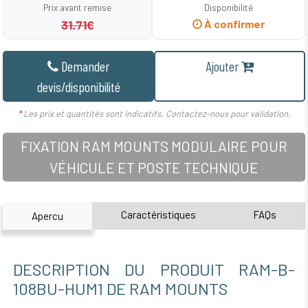
Prix avant remise
Disponibilité
31.71€
À confirmer
Demander
Ajouter
devis/disponibilité
*
Les prix et quantités sont indicatifs. Contactez-nous pour validation.
FIXATION RAM MOUNTS MODULAIRE POUR
VÉHICULE ET POSTE TECHNIQUE
Caractéristiques
FAQs
Apercu
DESCRIPTION DU PRODUIT RAM-B-
108BU-HUM1 DE RAM MOUNTS