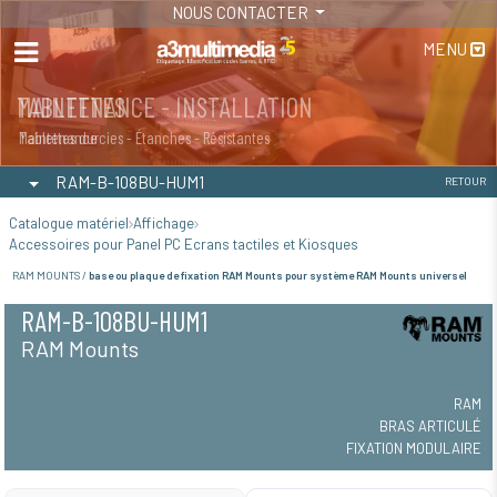
NOUS CONTACTER
MENU
MAINTENANCE - INSTALLATION
TABLETTES
Maintenance
Tablettes durcies - Étanches - Résistantes
RAM-B-108BU-HUM1
RETOUR
Catalogue matériel
Affichage
Accessoires pour Panel PC Ecrans tactiles et Kiosques
RAM MOUNTS /
base ou plaque de fixation RAM Mounts pour système RAM Mounts universel
RAM-B-108BU-HUM1
RAM Mounts
RAM
BRAS ARTICULÉ
FIXATION MODULAIRE