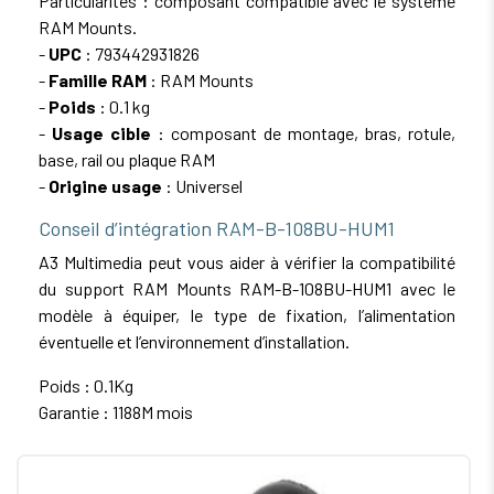
Particularités : composant compatible avec le système
RAM Mounts.
-
UPC
: 793442931826
-
Famille RAM
: RAM Mounts
-
Poids
: 0.1 kg
-
Usage cible
: composant de montage, bras, rotule,
base, rail ou plaque RAM
-
Origine usage
: Universel
Conseil d’intégration RAM-B-108BU-HUM1
A3 Multimedia peut vous aider à vérifier la compatibilité
du support RAM Mounts RAM-B-108BU-HUM1 avec le
modèle à équiper, le type de fixation, l’alimentation
éventuelle et l’environnement d’installation.
Poids : 0.1Kg
Garantie : 1188M mois